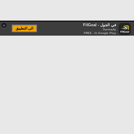
في الجول - FilGoal
×
الى التطبيق
Sarmady
FREE - In Google Play