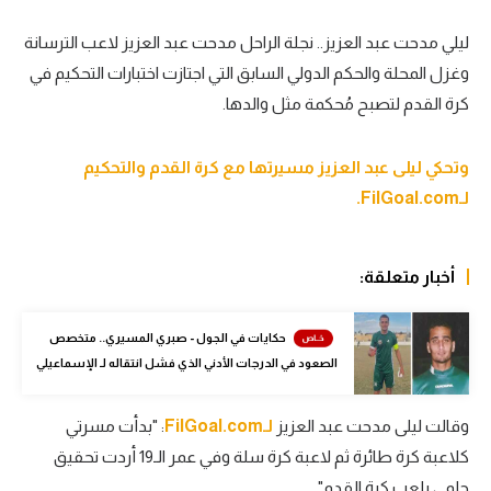
سعودي في الجول
ليلي مدحت عبد العزيز.. نجلة الراحل مدحت عبد العزيز لاعب الترسانة
وغزل المحلة والحكم الدولي السابق التي اجتازت اختبارات التحكيم في
الدوري الإنجليزي
كرة القدم لتصبح مُحكمة مثل والدها.
الدوري الإسباني
دوري أبطال أوروبا
وتحكي ليلى عبد العزيز مسيرتها مع كرة القدم والتحكيم
لـFilGoal.com.
القسم الثاني
رياضات أخرى
أخبار متعلقة:
أمم إفريقيا
كرة السلة الأمريكية
حكايات في الجول - صبري المسيري.. متخصص
الصعود في الدرجات الأدني الذي فشل انتقاله لـ الإسماعيلي
كرة سلة
كرة يد
وقالت ليلى مدحت عبد العزيز
لـFilGoal.com
: "بدأت مسرتي
كلاعبة كرة طائرة ثم لاعبة كرة سلة وفي عمر الـ19 أردت تحقيق
كرة طائرة
حلمي بلعب كرة القدم".