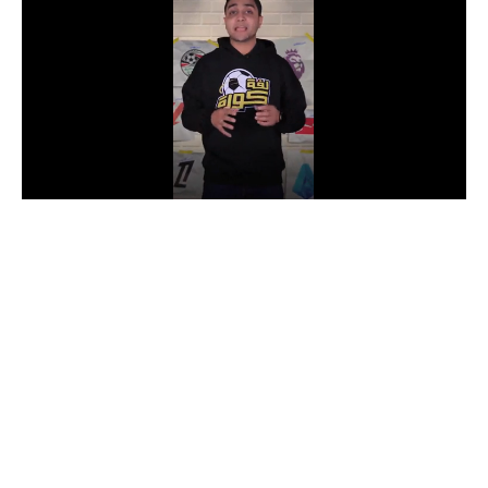
الدوري السعودي للمحترفين
دوري أبطال أوروبا
دوري أبطال إفريقيا
كل البطولات
أقسام
الكرة المصرية
الدوري المصري
الكرة الأوروبية
الكرة الإفريقية
منتخب مصر