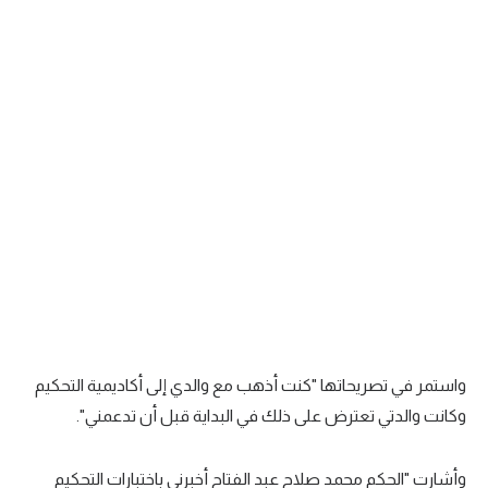
تحليل في الجول
حكايات في الجول
كويز في الجول
فيديو في الجول
واستمر في تصريحاتها "كنت أذهب مع والدي إلى أكاديمية التحكيم
وكانت والدتي تعترض على ذلك في البداية قبل أن تدعمني".
وأشارت "الحكم محمد صلاح عبد الفتاح أخبرني باختبارات التحكيم