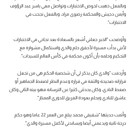
وبالفعل ذهبت لخوض الاختبارات وتواصل معي ياسر عبد الرؤوف
وأيمن دجيش والمحكمة رضوى مراد، وبالفعل نجحت في
الاختبارات".
وأوضحت "الخبر جعلني أشعر بالسعادة بعد نجاحي في الاختبارات
لأنني بدأت مسيرة لأحقق حلم والدي واستكمال مشواره مع
التحكيم وحلمه بأن أكون محكمة في كأس العالم للسيدات".
وأردفت "والدي كان يذكر لي أن شخصية الحكم هي من تجعل
قراراته صحيحة والثقة في قراره وعدم النظر لضغط الجماهير أو
ضغط النادي، وكان يحدثني كثيرا عن الترسانة فهو بيته الثاني وكان
عاشق للنادي ويحلم بعودة الفريق للدوري الممتاز".
وأتمت حديثها "شقيقي محمد يبلغ من العمر 22 عاما وهو حكم
درجة ثانية ويدعمني أيضا ويساندني لأكمل مسيرة والدي".