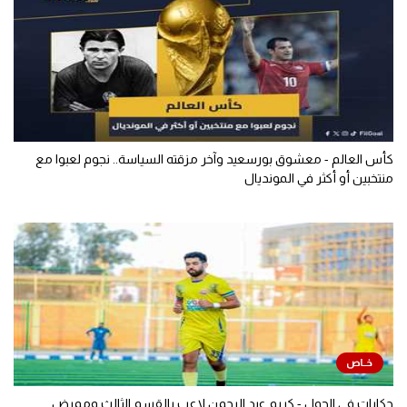
كأس العالم - معشوق بورسعيد وآخر مزقته السياسة.. نجوم لعبوا مع
منتخبين أو أكثر في المونديال
حكايات في الجول - كريم عبد الرحمن لاعب بالقسم الثالث وممرض