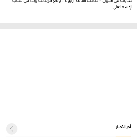
حكايات في الجول – صاحب هدف "رابونا".. وقع للزمالك وبدأ في شباب
الإسماعيلي
أخر الأخبار