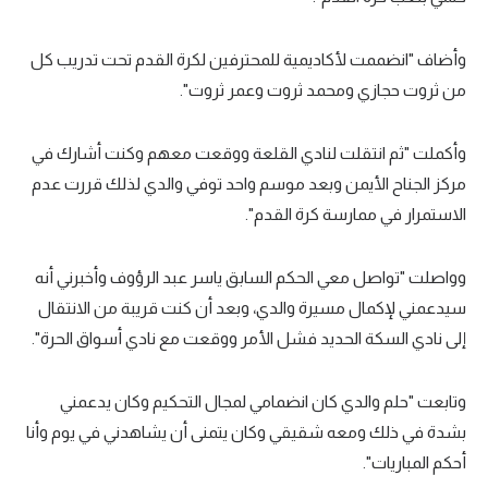
الوطن العربي
وأضاف "انضممت لأكاديمية للمحترفين لكرة القدم تحت تدريب كل
في المونديال
من ثروت حجازي ومحمد ثروت وعمر ثروت".
رياضة نسائية
آسيا
وأكملت "ثم انتقلت لنادي القلعة ووقعت معهم وكنت أشارك في
مركز الجناح الأيمن وبعد موسم واحد توفي والدي لذلك قررت عدم
أمريكا
الاستمرار في ممارسة كرة القدم".
ركن الألعاب
وواصلت "تواصل معي الحكم السابق ياسر عبد الرؤوف وأخبرني أنه
سيدعمني لإكمال مسيرة والدي، وبعد أن كنت قريبة من الانتقال
أقسام خاصة
إلى نادي السكة الحديد فشل الأمر ووقعت مع نادي أسواق الحرة".
Gamers
ميركاتو
وتابعت "حلم والدي كان انضمامي لمجال التحكيم وكان يدعمني
بشدة في ذلك ومعه شقيقي وكان يتمنى أن يشاهدني في يوم وأنا
تحقيق في الجول
أحكم المباريات".
تقرير في الجول