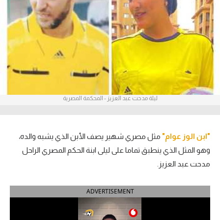
آراء حرة
ركن الألعاب
بطولات
أمريكا 2026
ليلة مدحت عبد العزيز - المحكمة المصرية
الدوري المصري
الدوري الإنجليزي الممتاز
"ابن الوز عوام"
مثل مصري شهير يصف الأبن الذي يشبه والده،
الدوري الإسباني
وهو المثل الذي ينطبق تماما على ليلى ابنة الحكم المصري الراحل
مدحت عبد العزيز.
الدوري الإيطالي
ADVERTISEMENT
الدوري الألماني
الدوري الفرنسي