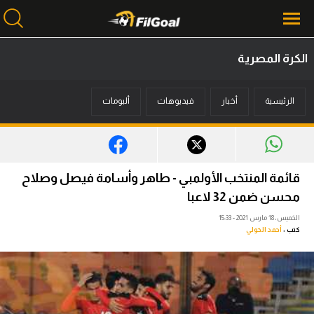
الكرة المصرية
محتوى إخباري
الرئيسية
أخبار
فيديوهات
ألبومات
الرئيسية
أخبار
مباريات
قائمة المنتخب الأولمبي - طاهر وأسامة فيصل وصلاح
ميركاتو
محسن ضمن 32 لاعبا
الخميس، 18 مارس 2021 - 15:33
فانتازي في الجول
كتب :
أحمد الخولي
مسابقة التوقعات
فيديوهات
عدسات