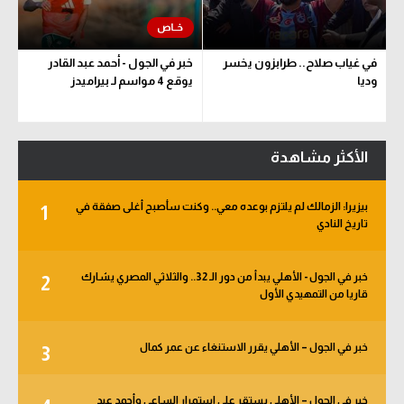
في غياب صلاح.. طرابزون يخسر
خبر في الجول - أحمد عبد القادر
وديا
يوقع 4 مواسم لـ بيراميدز
الأكثر مشاهدة
بيزيرا: الزمالك لم يلتزم بوعده معي.. وكنت سأصبح أغلى صفقة في
1
تاريخ النادي
خبر في الجول - الأهلي يبدأ من دور الـ 32.. والثلاثي المصري يشارك
2
قاريا من التمهيدي الأول
خبر في الجول – الأهلي يقرر الاستنغاء عن عمر كمال
3
خبر في الجول – الأهلي يستقر على استمرار الساعي وأحمد عيد