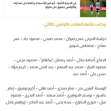
في الدرجة الثانية – أبو قير للأسمدة يحافظ على صدارته..
تحليل في الجول
والأولمبي يتفوق على فاركو
حكايات في الجول
وجاءت قائمة المنتخب الأولمبي كالآتي:
كويز في الجول
فيديو في الجول
حراسة المرمى: عمر رضوان – محمد صبحي – محمود جاد – عمر
صلاح – مصطفى شوبير.
الدفاع: أسامة جلال – أحمد رمضان "بيكهام" – محمود مرعي –
محمود الجزار – محمد عبد المنعم – عبد الغني محمد – كريم فؤاد –
حسن علي – أحمد عيد.
الوسط: العربي بدر – عمار حمدي – أحمد هاني – أكرم توفيق – إمام
عاشور – يوسف الجوهري – أحمد سعيد – أحمد الندري – محمود
نبيل – فوزي الحناوي – عبده يحيى – أحمد عبد القادر – إبراهيم عادل.