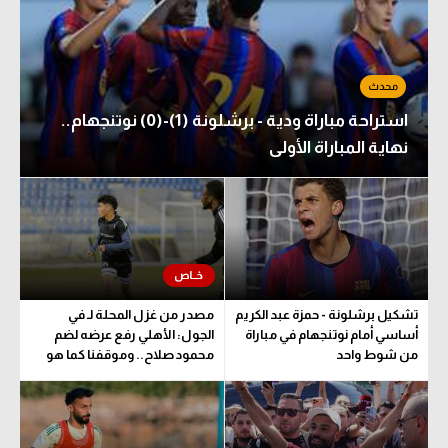
استراحة مباراة ودية - برشلونة (1)-(0) نوتنجهام..
نهاية المباراة الأولى
تشكيل برشلونة - حمزة عبد الكريم
مصدر من غزل المحلة لـ في
أساسي أمام نوتنجهام في مباراة
الجول: الأهلي رفع عرضه لضم
من شوط واحد
محمود صلاح.. وموقفنا كما هو