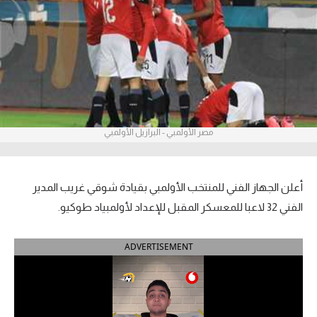
آراء حرة
ركن الألعاب
بطولات
أمريكا 2026
مصر الأولمبي - البرازيل الأولمبي
الدوري المصري
الدوري الإنجليزي الممتاز
أعلن الجهاز الفني للمنتخب الأولمبي بقيادة شوقي غريب المدير
الفني 32 لاعبا للمعسكر المقبل للإعداد لأولمبياد طوكيو.
الدوري الإسباني
ADVERTISEMENT
الدوري الإيطالي
الدوري الألماني
الدوري الفرنسي