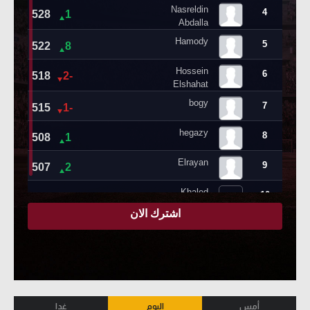
أمس
اليوم
غدا