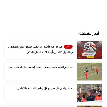
الوطن العربي
في المونديال
رياضة نسائية
أخبار متعلقة:
آسيا
أمريكا
في الدرجة الثانية - الأولمبي وسبورتينج يوضحان لـ
ركن الألعاب
في الجول تفاصيل أزمة الاعتداء على الحكم
بعد عدم العودة لبورسعيد.. المصري يفوز على الأولمبي وديا
أقسام خاصة
Gamers
ميركاتو
دجلة يوافق على تفرغ وائل رياض للمنتخب الأولمبي
تحقيق في الجول
تقرير في الجول