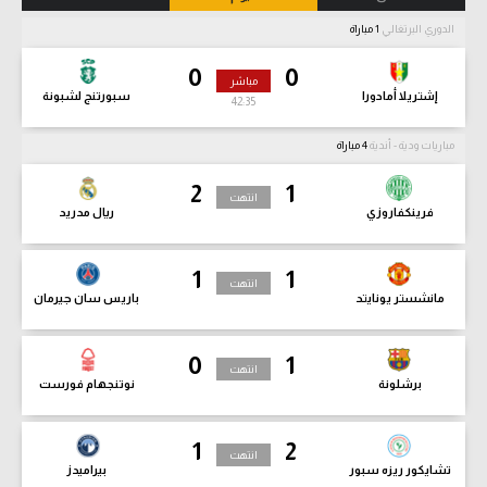
الدوري البرتغالي
1 مباراة
0
0
مباشر
إشتريلا أمادورا
سبورتنج لشبونة
42:37
مباريات ودية - أندية
4 مباراة
2
1
انتهت
فرينكفاروزي
ريال مدريد
1
1
انتهت
مانشستر يونايتد
باريس سان جيرمان
0
1
انتهت
برشلونة
نوتنجهام فورست
1
2
انتهت
تشايكور ريزه سبور
بيراميدز