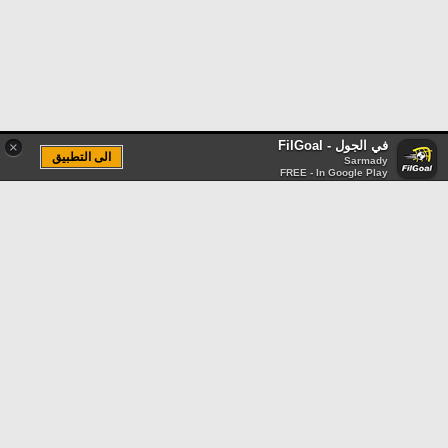
في الجول - FilGoal
×
الى التطبيق
Sarmady
FREE - In Google Play