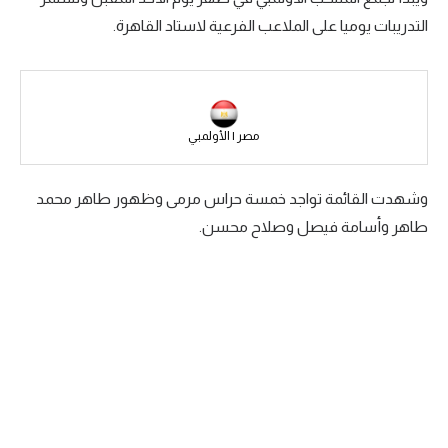
التدريبات يوميا على الملاعب الفرعية لاستاد القاهرة.
سعودي في الجول
الدوري الإنجليزي
الدوري الإسباني
مصر | الأولمبي
دوري أبطال أوروبا
القسم الثاني
وشهدت القائمة تواجد خمسة حراس مرمى وظهور طاهر محمد
طاهر وأسامة فيصل وصلاح محسن.
رياضات أخرى
أمم إفريقيا
كرة السلة الأمريكية
كرة سلة
كرة يد
كرة طائرة