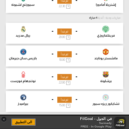
لم تبدأ
إشتريلا أمادورا
سبورتنج لشبونة
22:30
مباريات ودية - أندية
4 مباراة
-
-
لم تبدأ
فرينكفاروزي
ريال مدريد
20:00
-
-
لم تبدأ
مانشستر يونايتد
باريس سان جيرمان
18:00
-
-
لم تبدأ
برشلونة
نوتنجهام فورست
22:00
-
-
لم تبدأ
تشايكور ريزه سبور
بيراميدز
15:00
في الجول - FilGoal
×
الى التطبيق
Sarmady
FREE - In Google Play