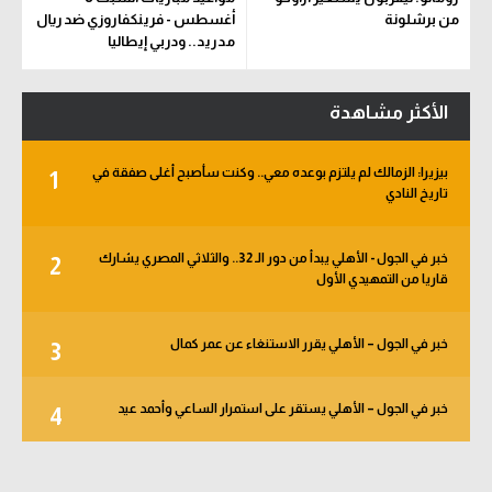
من برشلونة
أغسطس - فرينكفاروزي ضد ريال
مدريد.. ودربي إيطاليا
الأكثر مشاهدة
بيزيرا: الزمالك لم يلتزم بوعده معي.. وكنت سأصبح أغلى صفقة في
1
تاريخ النادي
خبر في الجول - الأهلي يبدأ من دور الـ 32.. والثلاثي المصري يشارك
2
قاريا من التمهيدي الأول
خبر في الجول – الأهلي يقرر الاستنغاء عن عمر كمال
3
خبر في الجول – الأهلي يستقر على استمرار الساعي وأحمد عيد
4