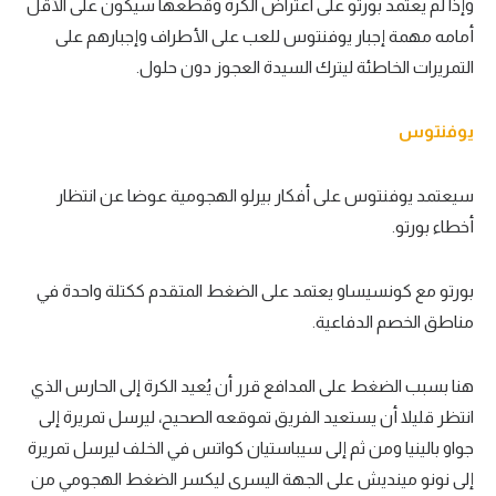
وإذا لم يعتمد بورتو على اعتراض الكرة وقطعها سيكون على الأقل
أمامه مهمة إجبار يوفنتوس للعب على الأطراف وإجبارهم على
التمريرات الخاطئة ليترك السيدة العجوز دون حلول.
يوفنتوس
سيعتمد يوفنتوس على أفكار بيرلو الهجومية عوضا عن انتظار
أخطاء بورتو.
بورتو مع كونسيساو يعتمد على الضغط المتقدم ككتلة واحدة في
مناطق الخصم الدفاعية.
هنا بسبب الضغط على المدافع قرر أن يُعيد الكرة إلى الحارس الذي
انتظر قليلا أن يستعيد الفريق تموقعه الصحيح، ليرسل تمريرة إلى
جواو بالينيا ومن ثم إلى سيباستيان كواتس في الخلف ليرسل تمريرة
إلى نونو مينديش على الجهة اليسرى ليكسر الضغط الهجومي من