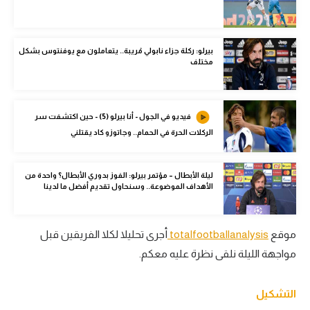
الوطن العربي
في المونديال
بيرلو: ركلة جزاء نابولي مُريبة.. يتعاملون مع يوفنتوس بشكل
مختلف
رياضة نسائية
آسيا
فيديو في الجول - أنا بيرلو (5) - حين اكتشفت سر
أمريكا
الركلات الحرة في الحمام.. وجاتوزو كاد يقتلني
ركن الألعاب
ليلة الأبطال – مؤتمر بيرلو: الفوز بدوري الأبطال؟ واحدة من
الأهداف الموضوعة.. وسنحاول تقديم أفضل ما لدينا
أقسام خاصة
Gamers
موقع
totalfootballanalysis
أجرى تحليلا لكلا الفريقين قبل
ميركاتو
مواجهة الليلة نلقى نظرة عليه معكم.
تحقيق في الجول
التشكيل
تقرير في الجول