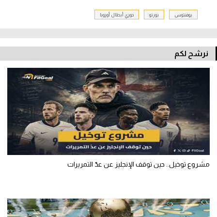
يوفنتوس
بورتو
دوري أبطال أوروبا
نرشح لكم
مشروع توخيل.. حين توقف الإنجليز عن عدّ التمريرات