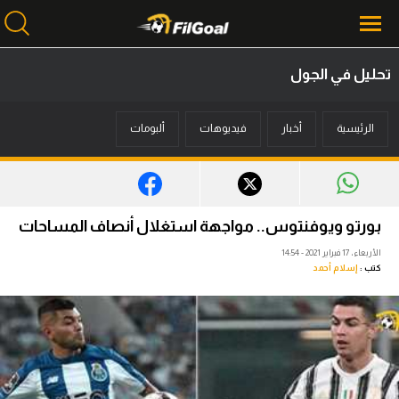
تحليل في الجول
محتوى إخباري
الرئيسية
أخبار
فيديوهات
ألبومات
الرئيسية
أخبار
مباريات
بورتو ويوفنتوس.. مواجهة استغلال أنصاف المساحات
ميركاتو
الأربعاء، 17 فبراير 2021 - 14:54
كتب :
إسلام أحمد
فانتازي في الجول
مسابقة التوقعات
فيديوهات
عدسات