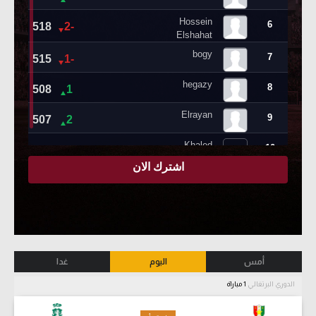
أمس
اليوم
غدا
الدوري البرتغالي
1 مباراة
-
-