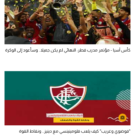
كأس آسيا - مؤتمر مدرب قطر: النهائي لم يكن جميلا.. وسأعود إلى الوكرة
"فوضوي وغريب" كيف يلعب فلومينينسي مع دينيز.. ونقاط القوة