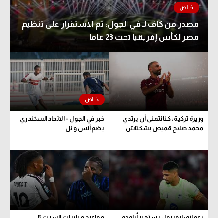
مصدر من كاف لـ في الجول: تم الاستقرار على تنظيم
مصر لكأس إفريقيا تحت 23 عاما
وزيرة تركية: كنا نتمنى أن يرتدي
خبر في الجول - الاتحاد السكندري
محمد صلاح قميص بشكتاش
يضم أنس وائل
رومانو: ليفربول يستعير أراوخو
مواعيد مباريات السبت 8