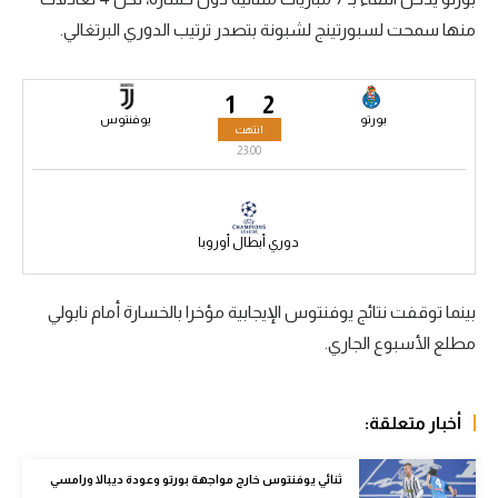
منها سمحت لسبورتينج لشبونة بتصدر ترتيب الدوري البرتغالي.
سعودي في الجول
الدوري الإنجليزي
1
2
الدوري الإسباني
بورتو
يوفنتوس
انتهت
23:00
دوري أبطال أوروبا
القسم الثاني
دوري أبطال أوروبا
رياضات أخرى
أمم إفريقيا
بينما توقفت نتائج يوفنتوس الإيجابية مؤخرا بالخسارة أمام نابولي
كرة السلة الأمريكية
مطلع الأسبوع الجاري.
كرة سلة
أخبار متعلقة:
كرة يد
كرة طائرة
ثنائي يوفنتوس خارج مواجهة بورتو وعودة ديبالا ورامسي