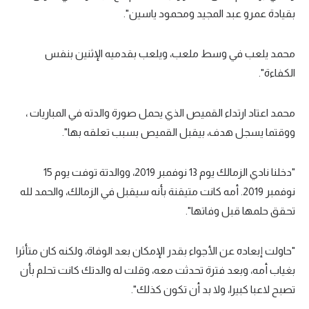
بقيادة عمرو عبد المجيد ومحمود ياسين".
تحليل في الجول
حكايات في الجول
محمد يلعب في وسط ملعب، ويلعب بقدميه الإثنين بنفس
الكفاءة".
كويز في الجول
فيديو في الجول
محمد اعتاد ارتداء القميص الذي يحمل صورة والدته في المباريات ،
ووقتما يسجل هدف، بيقبل القميص بسبب تعلقه بها".
"دخلنا نادي الزمالك يوم 13 نوفمبر 2019، ووالدتة توفت يوم 15
نوفمبر 2019. أمه كانت متيقنة بأنه سيقبل في الزمالك، والحمد لله
تحقق حلمها قبل وفاتها".
"حاولت إبعاده عن الأجواء بقدر الإمكان بعد الوفاة، ولكنه كان متأثرا
بغياب أمه، وبعد فترة تحدثت معه، وقلت له والدتك كانت تحلم بأن
تصبح لاعبا كبيرا، ولا بد أن تكون كذلك".