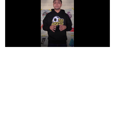
الدوري السعودي للمحترفين
دوري أبطال أوروبا
دوري أبطال إفريقيا
كل البطولات
أقسام
الكرة المصرية
الدوري المصري
الكرة الأوروبية
الكرة الإفريقية
منتخب مصر