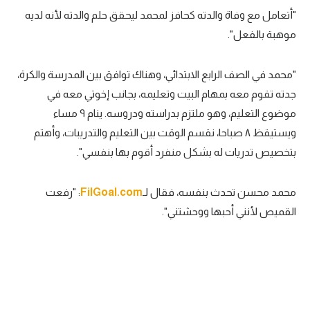
"أتعامل مع وفاة والدته كحافز لمحمد ليحقق حلم والدته لأنه لديه
موهبة بالفعل".
"محمد في الصف الرابع الابتدائي، وهناك توافق بين المدرسة والكرة،
جدته تقوم معه بمهام البيت وتعليمه، بجانب إخوتي معه في
موضوع التعليم، وهو ملتزم بدراسته ودروسه. ينام ٩ مساء
ويستيقظ ٨ صباحا، نقسم الوقت بين التعليم والتدريبات، وأهتم
بتخصيص تدريات له بشكل منفرد أقوم بها بنفسي".
محمد محسن تحدث بنفسه، فقال لـ
FilGoal.com
: "رفعت
القميص لأنني أحبها ووحشتني".