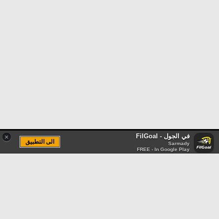
في الجول - FilGoal
×
الى التطبيق
Sarmady
FREE - In Google Play