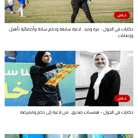
حكايات في الجول - عزة وحيد.. لاعبة سابقة وحكم ساحة وأخصائية تأهيل
وإصابات
حكايات في الجول – همسات صديق.. من لاعبة إلى حكم وممرضة