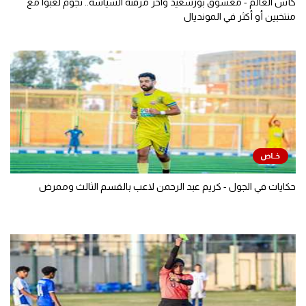
كأس العالم - معشوق بورسعيد وآخر مزقته السياسة.. نجوم لعبوا مع
منتخبين أو أكثر في المونديال
حكايات في الجول - كريم عبد الرحمن لاعب بالقسم الثالث وممرض