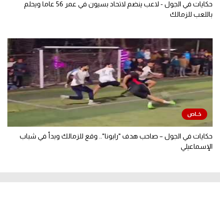
حكايات في الجول - لاعب ينضم لاتحاد بسيون في عمر 56 عاما ويحلم
باللعب للزمالك
حكايات في الجول – صاحب هدف "رابونا".. وقع للزمالك وبدأ في شباب
الإسماعيلي