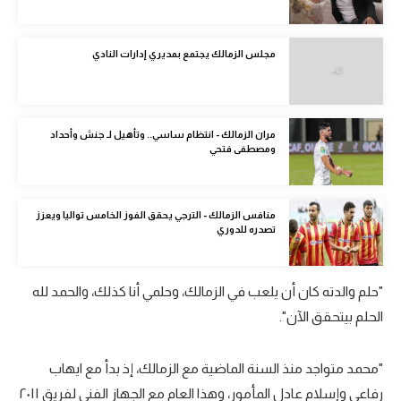
الوطن العربي
في المونديال
مجلس الزمالك يجتمع بمديري إدارات النادي
رياضة نسائية
آسيا
مران الزمالك - انتظام ساسي.. وتأهيل لـ جنش وأحداد
ومصطفى فتحي
أمريكا
ركن الألعاب
منافس الزمالك - الترجي يحقق الفوز الخامس تواليا ويعزز
تصدره للدوري
أقسام خاصة
Gamers
"حلم والدته كان أن يلعب في الزمالك، وحلمي أنا كذلك، والحمد لله
الحلم بيتحقق الآن".
ميركاتو
تحقيق في الجول
"محمد متواجد منذ السنة الماضية مع الزمالك، إذ بدأ مع ايهاب
تقرير في الجول
رفاعي وإسلام عادل المأمور، وهذا العام مع الجهاز الفني لفريق ٢٠١١