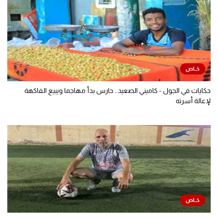
حكايات في الجول - كاميني الصعيد.. حارس بدأ مهاجما ويبيع الفاكهة
لإعالة أسرته