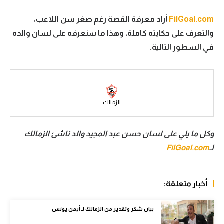
سعودي في الجول
FilGoal.com
أراد معرفة القصة رغم صغر سن اللاعب،
والتعرف على حكايته كاملة، وهذا ما سنعرفه على لسان والده
الدوري الإنجليزي
في السطور التالية.
الدوري الإسباني
دوري أبطال أوروبا
القسم الثاني
الزمالك
رياضات أخرى
وكل ما يلي على لسان حسن عبد المجيد والد ناشئ الزمالك
أمم إفريقيا
لـ
FilGoal.com
كرة السلة الأمريكية
كرة سلة
أخبار متعلقة:
كرة يد
بيان شكر وتقدير من الزمالك لـ أيمن يونس
كرة طائرة