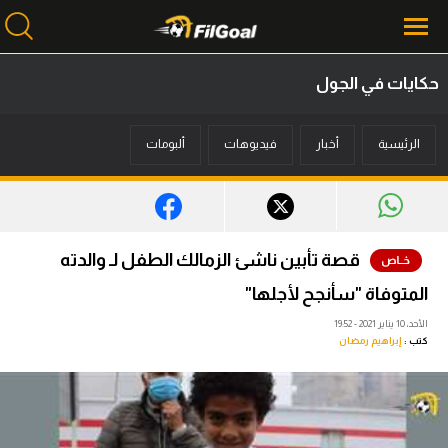
حكايات في الجول
محتوى إخباري
الرئيسية
أخبار
فيديوهات
ألبومات
الرئيسية
أخبار
مباريات
قصة تأبين ناشئ الزمالك الطفل لـ والدته
ميركاتو
المتوفاة "سأنجح لأجلها"
فانتازي في الجول
الأحد، 10 يناير 2021 - 19:52
كتب :
إبراهيم رمضان
مسابقة التوقعات
فيديوهات
عدسات