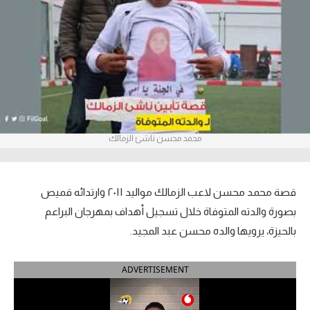
آراء حرة
ركن الألعاب
بطولات
الدوري المصري
محمد محسن ناشئ الزمالك
الدوري الإنجليزي الممتاز
الدوري الإسباني
قصة محمد محسن لاعب الزمالك مواليد ٢٠١١ وارتدائه قميص
الدوري الإيطالي
بصورة والدته المتوفاة خلال تسجيل أهداف بمهرجان البراعم
بالحيزة، يرويها والده محسن عبد المجيد.
الدوري الألماني
ADVERTISEMENT
الدوري التركي
الدوري الفرنسي