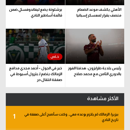
الأهلي يكشف موعد انضمام
برشلونة يضع ليفاندوفسكي ضمن
منصف بقرار لمعسكر إسبانيا
قائمة أساطير النادي
رئيس بلدية طرابزون: هدفنا الفوز
خبر في الجول – أحمد مجدي مدافع
بالدوري الثامن مع محمد صلاح
الزمالك ينضم لـ بترول أسيوط في
صفقة انتقال حر
الأكثر مشاهدة
بيزيرا: الزمالك لم يلتزم بوعده معي.. وكنت سأصبح أغلى صفقة في
1
تاريخ النادي