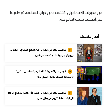
الوطن العربي
من مدرجات الإسماعيلي اكتشف عمرو دياب السقفة، ثم طورها
في المونديال
حتى أصبحت حديث العالم كله.
رياضة نسائية
آسيا
أخبار متعلقة:
أمريكا
كوميك بوك في الجول - من سابع سما إلى الأرض..
ركن الألعاب
روبيرتو باجيو كما لم تعرفه من قبل
أقسام خاصة
كوميك بوك - ورقة انتخابية يائسة غيرت تاريخ
Gamers
برشلونة وكتبت بداية "التيكي تاكا"
ميركاتو
كوميك بوك في الجول - كيف حوّل زيدان دموع الرحيل
تحقيق في الجول
إلى ابتسامة التتويج في ريال مدريد
تقرير في الجول