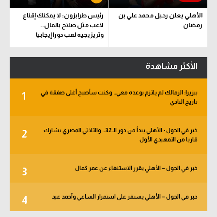
الأهلي يعلن رحيل محمد علي بن
رئيس طرابزون: لا يمكنك إقناع
رمضان
لاعب مثل صلاح بالمال..
وتريزيجيه لعب دورا إيجابيا
الأكثر مشاهدة
بيزيرا: الزمالك لم يلتزم بوعده معي.. وكنت سأصبح أغلى صفقة في
1
تاريخ النادي
خبر في الجول - الأهلي يبدأ من دور الـ 32.. والثلاثي المصري يشارك
2
قاريا من التمهيدي الأول
خبر في الجول – الأهلي يقرر الاستنغاء عن عمر كمال
3
خبر في الجول – الأهلي يستقر على استمرار الساعي وأحمد عيد
4