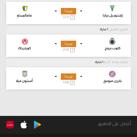
-
-
لم تبدأ
إشتوريل برايا
فاماليساو
22:15
الدوري البلجيكي
1 مباراة
-
-
لم تبدأ
كلوب بروج
كورتريك
21:45
مباريات ودية - أندية
1 مباراة
-
-
لم تبدأ
بايرن ميونيخ
أستون فيلا
13:00
أحصل على التطبيق