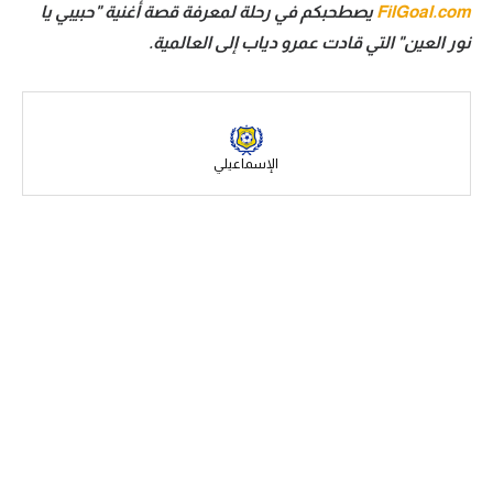
FilGoal.com
يصطحبكم في رحلة لمعرفة قصة أغنية "حبيبي يا
سعودي في الجول
نور العين" التي قادت عمرو دياب إلى العالمية.
الدوري الإنجليزي
الدوري الإسباني
دوري أبطال أوروبا
الإسماعيلي
القسم الثاني
رياضات أخرى
أمم إفريقيا
كرة السلة الأمريكية
كرة سلة
كرة يد
كرة طائرة