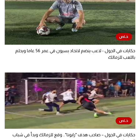
حكايات في الجول - لاعب ينضم لاتحاد بسيون في عمر 56 عاما ويحلم
باللعب للزمالك
حكايات في الجول – صاحب هدف "رابونا".. وقع للزمالك وبدأ في شباب