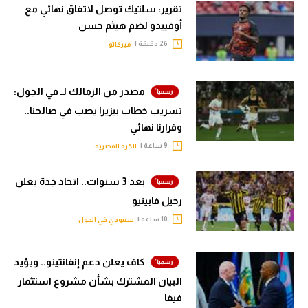
تقرير: سلتيك توصل لاتفاق نهائي مع
أوفييدو لضم هيثم حسن
26 دقيقة |
ميركاتو
مصدر من الزمالك لـ في الجول:
تسريب خطاب بيزيرا يصب في صالحنا..
وقرارنا نهائي
9 ساعة |
الكرة المصرية
بعد 3 سنوات.. اتحاد جدة يعلن
رحيل فابينيو
10 ساعة |
سعودي في الجول
كاف يعلن دعم إنفانتينو.. ويؤيد
البيان المشترك بشأن مشروع استثمار
فيفا