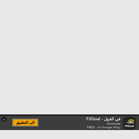
في الجول - FilGoal
×
الى التطبيق
Sarmady
FREE - In Google Play