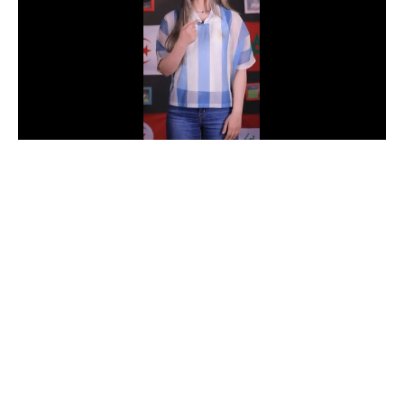
الدوري السعودي للمحترفين
دوري أبطال أوروبا
دوري أبطال إفريقيا
كل البطولات
أقسام
الكرة المصرية
الدوري المصري
الكرة الأوروبية
الكرة الإفريقية
منتخب مصر