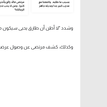
بسبب ما طلبه.. واتفقنا مع
مرتضى قائد رائع وأحتر
مدرب كبير جدا وبديله جاهز
كثيرا.. ومن لا يحب تد
الزمالك؟
وشدد "لا أظن أن طارق يحيى سيكون مدربا 
وكذلك، كشف مرتضى عن وصول عرضين 