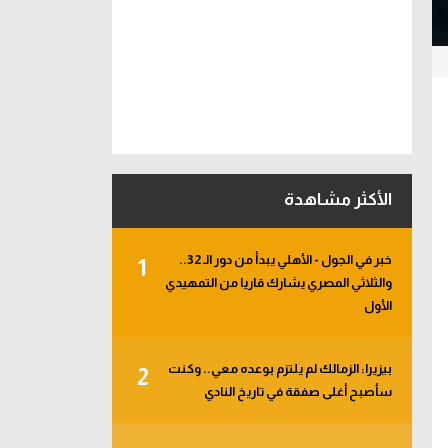
الأكثر مشاهدة
خبر في الجول - الأهلي يبدأ من دور الـ 32..
1
والثلاثي المصري يشارك قاريا من التمهيدي
الأول
بيزيرا: الزمالك لم يلتزم بوعده معي.. وكنت
2
سأصبح أغلى صفقة في تاريخ النادي