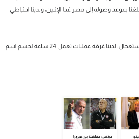
ا بموعد وصوله إلى مصر غدا الإثنين، ولدينا احتياطي
وأردف " أقول لجمهور الزمالك لا داع للاستعجال. لدينا غرفة عمليات تعمل 24 ساعة لحسم اسم
كو:
مرتضى: مفاضلة بين فيريرا