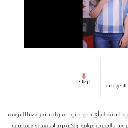
الزمالك
النادي : نانت
 يريد استقدام أي مدرب، نريد مدربا يستمر معنا للموسم
وس. المدرب موافق ولكنه يريد استشارة مساعديه