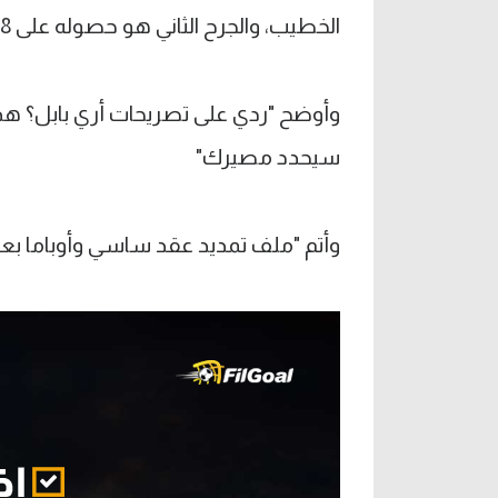
الخطيب، والجرح الثاني هو حصوله على 8 مليون جنيه ولم يعيدهم بعد انتقاله إلى بيراميدز".
وأوضح "ردي على تصريحات أري بابل؟ هذه
سيحدد مصيرك"
وأتم "ملف تمديد عقد ساسي وأوباما بعد