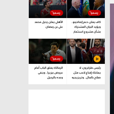
كاف يعلن دعم إنفانتينو..
الأهلي يعلن رحيل محمد
ويؤيد البيان المشترك
علي بن رمضان
بشأن مشروع استثمار
فيفا
رئيس طرابزون: لا
الزمالك يغلق الباب أمام
يمكنك إقناع لاعب مثل
عروض بيزيرا.. وينفي
صلاح بالمال.. وتريزيجيه
وعده بالرحيل
لعب دورا إيجابيا