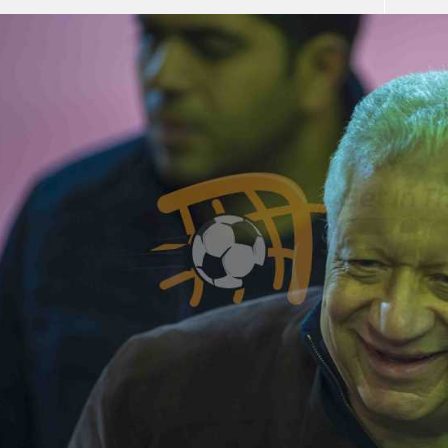
آسيا
دوري أبطال أوروبا
لسعودي للمحترفين
أمريكا
القسم الثاني
ل أوروبا
ركن الألعاب
رياضات أخرى
ل إفريقيا