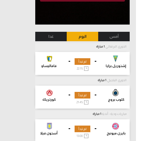
أمس
اليوم
غدا
الدوري البرتغالي
1 مباراة
-
-
لم تبدأ
إشتوريل برايا
فاماليساو
22:15
الدوري البلجيكي
1 مباراة
-
-
لم تبدأ
كلوب بروج
كورتريك
21:45
مباريات ودية - أندية
1 مباراة
-
-
لم تبدأ
بايرن ميونيخ
أستون فيلا
13:00