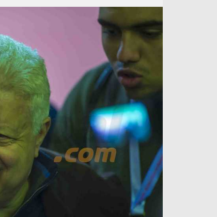
آراء حرة
الدوري ا
ركن الألعاب
دوري أبطا
دوري أبطا
كل البطولات