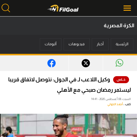
الكرة المصرية
محتوى إخباري
الرئيسية
أخبار
فيديوهات
ألبومات
الرئيسية
أخبار
مباريات
وكيل اللاعب لـ في الجول: نتوصل لاتفاق قريبا
ميركاتو
ليستمر رمضان صبحي مع الأهلي
فانتازي في الجول
السبت، 08 أغسطس 2020 - 14:41
كتب :
أحمد الخولي
مسابقة التوقعات
فيديوهات
عدسات