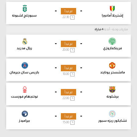
-
-
لم تبدأ
إشتريلا أمادورا
سبورتنج لشبونة
22:30
مباريات ودية - أندية
4 مباراة
-
-
لم تبدأ
فرينكفاروزي
ريال مدريد
20:00
-
-
لم تبدأ
مانشستر يونايتد
باريس سان جيرمان
18:00
-
-
لم تبدأ
برشلونة
نوتنجهام فورست
22:00
-
-
لم تبدأ
تشايكور ريزه سبور
بيراميدز
15:00