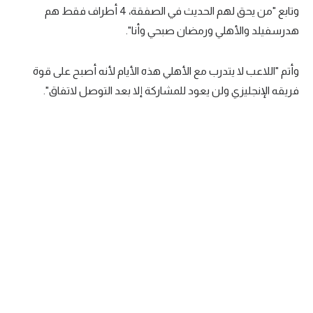
وتابع "من يحق لهم الحديث في الصفقة، 4 أطراف فقط هم
تحليل في الجول
هدرسفيلد والأهلي ورمضان صبحي وأنا".
حكايات في الجول
وأتم "اللاعب لا يتدرب مع الأهلي هذه الأيام لأنه أصبح على قوة
كويز في الجول
فريقه الإنجليزي ولن يعود للمشاركة إلا بعد التوصل لاتفاق".
فيديو في الجول