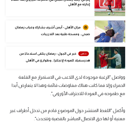
إعارته مع الأهلي
الوطن العربي
في المونديال
مران الأهلي - أيمن أشرف يشارك وغياب رمضان
رياضة نسائية
صبحي.. ومسحة طبية بعد التدريبات
آسيا
أمريكا
خبر في الجول - رمضان يتلقى استدعاءً من
هدرسفيلد للعودة لإنجلترا.. وطوارئ في الأهلي
ركن الألعاب
وواصل "الرغبة موجودة لدى اللاعب في الاستمرار مع القلعة
أقسام خاصة
الحمراء وإلا فما كانت هناك مفاوضات قائمة وهذا لا يتعارض أبدا
Gamers
مع طموحه في العودة للاحتراف الأوروبي".
ميركاتو
وأكمل "اللغط المنتشر حول الموضوع قادم من تدخل أطراف غير
تحقيق في الجول
معنية أو لها حق الاتصال المباشر بالقضية وتتحدث".
تقرير في الجول