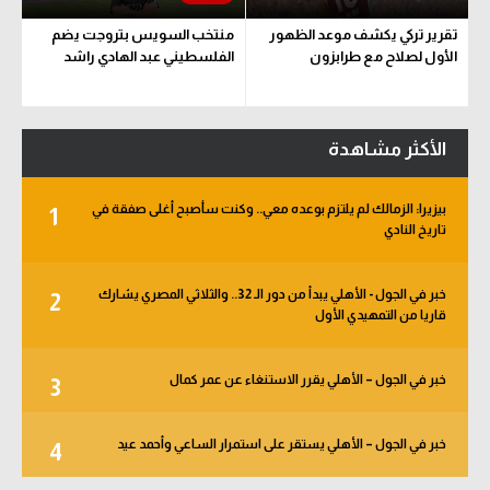
تقرير تركي يكشف موعد الظهور
منتخب السويس بتروجت يضم
الأول لصلاح مع طرابزون
الفلسطيني عبد الهادي راشد
الأكثر مشاهدة
بيزيرا: الزمالك لم يلتزم بوعده معي.. وكنت سأصبح أغلى صفقة في
1
تاريخ النادي
خبر في الجول - الأهلي يبدأ من دور الـ 32.. والثلاثي المصري يشارك
2
قاريا من التمهيدي الأول
خبر في الجول – الأهلي يقرر الاستنغاء عن عمر كمال
3
خبر في الجول – الأهلي يستقر على استمرار الساعي وأحمد عيد
4