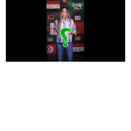
الدوري السعودي للمحترفين
دوري أبطال أوروبا
دوري أبطال إفريقيا
كل البطولات
أقسام
الكرة المصرية
الدوري المصري
الكرة الأوروبية
الكرة الإفريقية
منتخب مصر