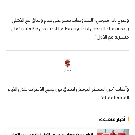
سعودي في الجول
وصرح نادر شوقي: "المفاوضات تسير على قدم وساق مع الأهلي
الدوري الإنجليزي
وهدرسفيلد للتوصل لاتفاق يستطيع اللاعب من خلاله استكمال
الدوري الإسباني
مسيرته مع الأول".
دوري أبطال أوروبا
القسم الثاني
رياضات أخرى
الأهلي
أمم إفريقيا
وأضاف "من المنتظر التوصل لاتفاق بين جميع الأطراف خلال الأيام
كرة السلة الأمريكية
القليلة المقبلة".
كرة سلة
كرة يد
أخبار متعلقة:
كرة طائرة
إكرامي: رغبة رمضان صبحي هي الاحتراف الأوروبي بعد انتهاء