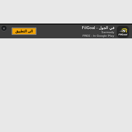
في الجول - FilGoal
×
الى التطبيق
Sarmady
FREE - In Google Play