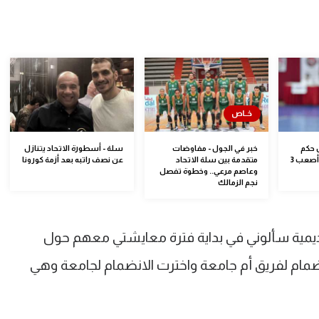
 حكم
خبر في الجول - مفاوضات
سلة - أسطورة الاتحاد يتنازل
دولي محجبة تحكي عن أصعب 3
متقدمة بين سلة الاتحاد
عن نصف راتبه بعد أزمة كورونا
وعاصم مرعي.. وخطوة تفصل
نجم الزمالك
"مسئولو الاكاديمية سألوني في بداية فترة معايشتي معهم حول
مام لفريق أم جامعة واخترت الانضمام لجامعة وهي