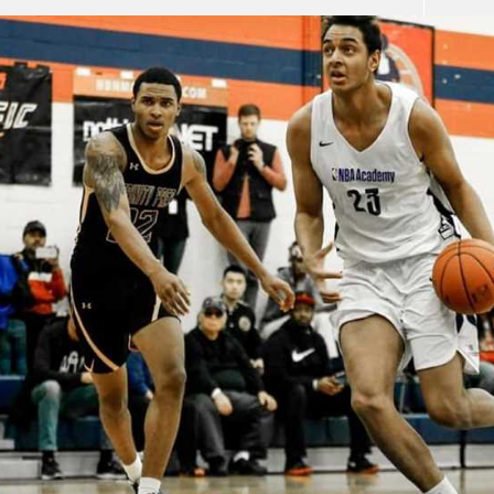
آسيا
دوري أبطال أوروبا
لسعودي للمحترفين
أمريكا
القسم الثاني
ل أوروبا
ركن الألعاب
رياضات أخرى
ل إفريقيا