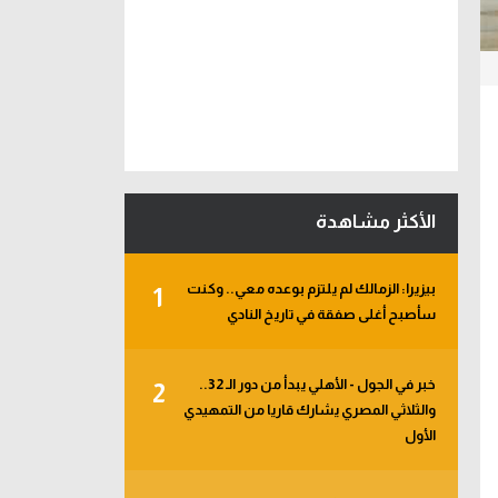
الأكثر مشاهدة
بيزيرا: الزمالك لم يلتزم بوعده معي.. وكنت
1
سأصبح أغلى صفقة في تاريخ النادي
خبر في الجول - الأهلي يبدأ من دور الـ 32..
2
والثلاثي المصري يشارك قاريا من التمهيدي
الأول