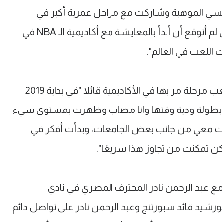
نفسي الموهبة وشاركت مع مراحل عمرية أكبر في
المنتخب المصري، تمنيت الاحتراف ولكنني لم أتوقع أن أبدأ بالمعايشة مع أكاديمية الـ NBA في
اللعب في العالم".
وكشف لاعب المنتخب المصري عن أصعب مرحلة مر بها في الأكاديمية قائلا "في بداية 2019
 بطولة ودية وقتها وانا مصاب وظهرت بمستوى سيء
 معي من جانب بعض الجامعات، وبدأت أفكر في
ن تمكنت من تجاوز هذا سريعًا".
مع عبد الرحمن نادر المحترف المصري في نادي
 NBA قائلًا "محمد خورشيد قائد سبورتنج وعبد الرحمن نادر على تواصل دائم