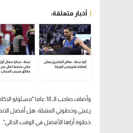
أخبار متعلقة:
كرة سلة - صالح الماجري يعلن
سلة - سارة جمال أول
إصابته بفيروس كورونا
دقائق بسبب الحجاب
وأضاف صاحب الـ 18 عاما 
رغبتي وخطوتي المقبلة، هل أفضل الانض
خطوة أراها الأفضل في الوقت الحالي".