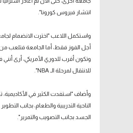
جامعة أخرى، حتى الآن لم أغادر أستراليا
انتشار فيروس كورونا".
واستكمل اللاعب "اخترت الانضمام لجام
أجل الفوز فقط، أما الجامعة فتلعب م
للانتقال لمرحلة الـ NBA".
وأضاف "استفدت الكثير في الأكاديمية، تط
الناحية التدريبية والطعام، بجانب التطو
الجسد بجانب التصويب والتمرير".