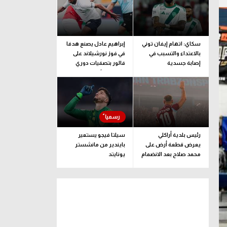
سكاي: اتهام إيفان توني
إبراهيم عادل يصنع هدفا
بالاعتداء والتسبب في
في فوز نورشيلاند على
إصابة جسدية
فالور بتصفيات دوري
المؤتمر الأوروبي
رئيس بلدية أراكلي
سيلتا فيجو يستعير
يعرض قطعة أرض على
بايندير من مانشستر
محمد صلاح بعد الانضمام
يونايتد
لـ طرابزون سبور