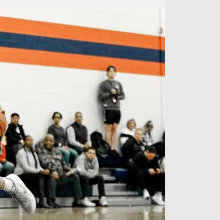
آراء حرة
الدوري ا
ركن الألعاب
دوري أبطا
دوري أبطا
كل البطولات