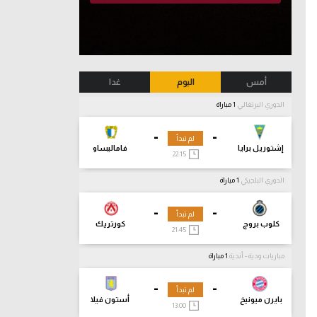
أمس
اليوم
غدا
الدوري البرتغالي
1 مباراة
-
-
لم تبدأ
إشتوريل برايا
فاماليساو
22:15
الدوري البلجيكي
1 مباراة
-
-
لم تبدأ
كلوب بروج
كورتريك
21:45
مباريات ودية - أندية
1 مباراة
-
-
لم تبدأ
بايرن ميونيخ
أستون فيلا
13:00