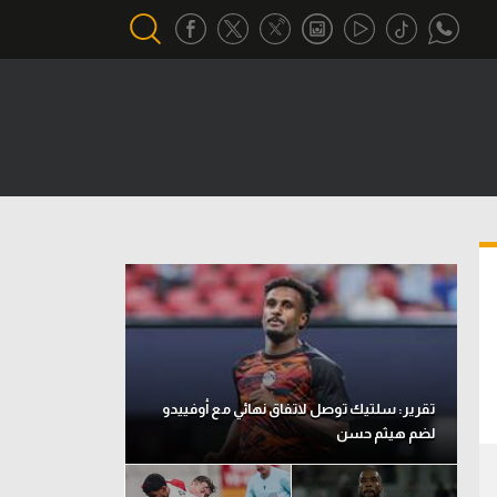
أقسام خاصة
Gamers
يكية
ميركاتو
تحقيق في الجول
تقرير في الجول
تحليل في الجول
حكايات في الجول
تقرير: سلتيك توصل لاتفاق نهائي مع أوفييدو
لضم هيثم حسن
كويز في الجول
فيديو في الجول