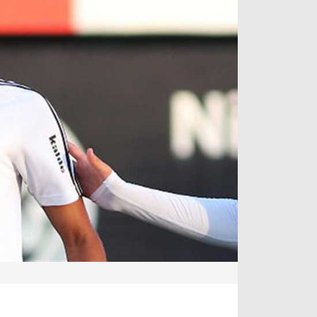
آراء حرة
الدوري ا
ركن الألعاب
دوري أبطا
دوري أبطا
كل البطولات