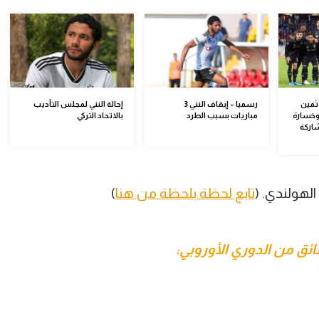
 ثمين
رسميا – إيقاف النني 3
إحالة النني لمجلس التأديب
 وخسارة
مباريات بسبب الطرد
بالاتحاد التركي
اركة
لهولندي. (
تابع لحظة بلحظة من هنا
)