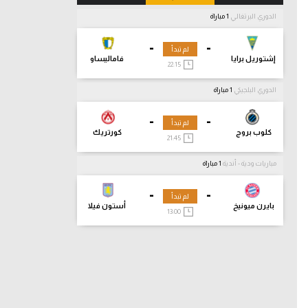
الدوري البرتغالي
1 مباراة
-
-
لم تبدأ
إشتوريل برايا
فاماليساو
22:15
الدوري البلجيكي
1 مباراة
-
-
لم تبدأ
كلوب بروج
كورتريك
21:45
مباريات ودية - أندية
1 مباراة
-
-
لم تبدأ
بايرن ميونيخ
أستون فيلا
13:00