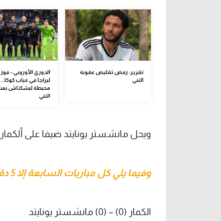
تقرير: رفض تقليص عقوبة
الدوري الأوروبي - فوز
النني
لبراجا في غياب كوكا..
محبطة لبشكتاش بمش
النني
ويحل مانشستر يونايتد ضيفا على ألكمار ا
وفيما يلي كل مباريات السابعة إلا 5 دقائق من الدوري الأوروبي:
الكمار (0) – (0) مانشستر يونايتد