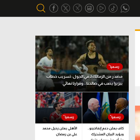
أقسام خاصة
Gamers
يكية
ميركاتو
تحقيق في الجول
مصدر من الزمالك لـ في الجول: تسريب خطاب
بيزيرا يصب في صالحنا.. وقرارنا نهائي
تقرير في الجول
تحليل في الجول
حكايات في الجول
كويز في الجول
كاف يعلن دعم إنفانتينو..
الأهلي يعلن رحيل محمد
ويؤيد البيان المشترك
علي بن رمضان
فيديو في الجول