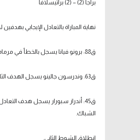
براجا (2) – (2) براتيسلافا
نهاية المباراة بالتعادل الإيجابي بهدفين 
ق88: برونو فيانا يسجل بالخطأ في مرماه ليدرك التعادل لبراتيسلافا.
ق63: وندرسون جالينو يسجل الهدف الثاني لبراجا.
ق45: أندراز سبورار يسجل هدف التعاد
الشباك.
انطلاق الشوط الثاني.