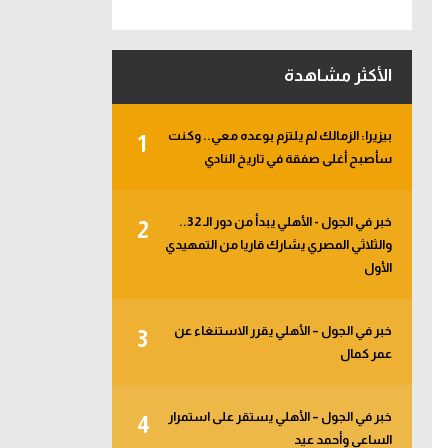
الأكثر مشاهدة
بيزيرا: الزمالك لم يلتزم بوعده معي.. وكنت
1
سأصبح أغلى صفقة في تاريخ النادي
خبر في الجول - الأهلي يبدأ من دور الـ 32..
2
والثلاثي المصري يشارك قاريا من التمهيدي
الأول
خبر في الجول – الأهلي يقرر الاستنغاء عن
3
عمر كمال
خبر في الجول – الأهلي يستقر على استمرار
4
الساعي وأحمد عيد