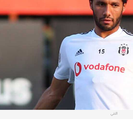
آسيا
دوري أبطال أوروبا
لسعودي للمحترفين
أمريكا
القسم الثاني
ل أوروبا
ركن الألعاب
رياضات أخرى
ل إفريقيا
النني