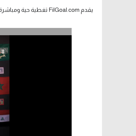
يقدم FilGoal.com تغطية حية ومباشرة لمواجهات الجولة الثانية من الدوري الأوروبي.