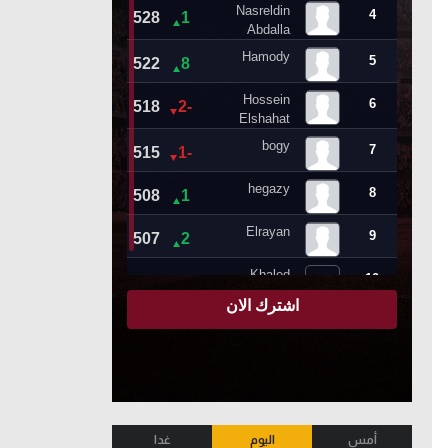
أمس
اليوم
غدا