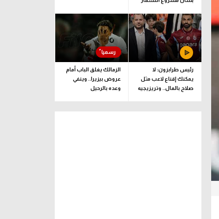
بشأن مشروع استثمار
فيفا
رئيس طرابزون: لا
الزمالك يغلق الباب أمام
يمكنك إقناع لاعب مثل
عروض بيزيرا.. وينفي
صلاح بالمال.. وتريزيجيه
وعده بالرحيل
لعب دورا إيجابيا