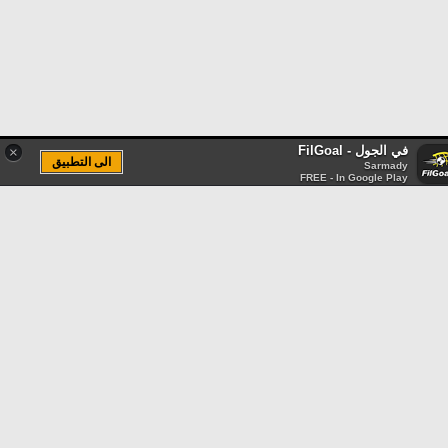
في الجول - FilGoal
×
الى التطبيق
Sarmady
FREE - In Google Play