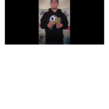
الدوري السعودي للمحترفين
دوري أبطال أوروبا
دوري أبطال إفريقيا
كل البطولات
أقسام
الكرة المصرية
الدوري المصري
الكرة الأوروبية
الكرة الإفريقية
منتخب مصر