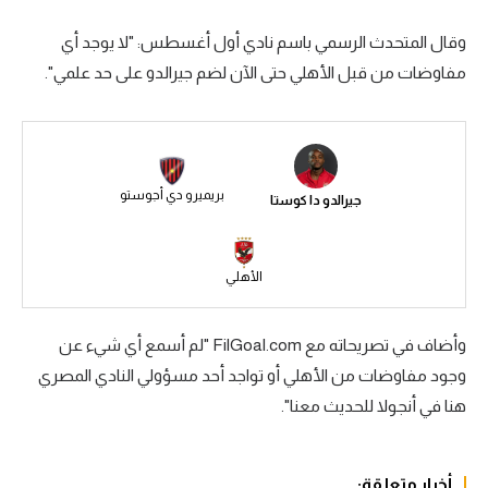
سعودي في الجول
وقال المتحدث الرسمي باسم نادي أول أغسطس: "لا يوجد أي
مفاوضات من قبل الأهلي حتى الآن لضم جيرالدو على حد علمي".
الدوري الإنجليزي
الدوري الإسباني
دوري أبطال أوروبا
بريميرو دي أجوستو
جيرالدو دا كوستا
القسم الثاني
رياضات أخرى
الأهلي
أمم إفريقيا
كرة السلة الأمريكية
وأضاف في تصريحاته مع FilGoal.com "لم أسمع أي شيء عن
وجود مفاوضات من الأهلي أو تواجد أحد مسؤولي النادي المصري
كرة سلة
هنا في أنجولا للحديث معنا".
كرة يد
كرة طائرة
أخبار متعلقة: