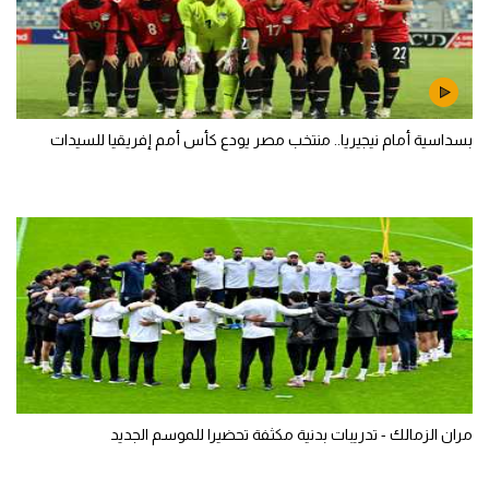
بسداسية أمام نيجيريا.. منتخب مصر يودع كأس أمم إفريقيا للسيدات
مران الزمالك - تدريبات بدنية مكثفة تحضيرا للموسم الجديد