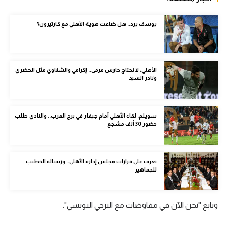
الوطن العربي
يوسف يرد.. هل ضاعت هوية الأهلي مع كارتيرون؟
في المونديال
رياضة نسائية
آسيا
الأهلي: لا نحتاج حارس مرمى.. إكرامي والشناوي مثل الحضري
ونادر السيد
أمريكا
ركن الألعاب
سويلم: لقاء الأهلي أمام جيفار في برج العرب.. والنادي طلب
حضور 30 ألف مشجع
أقسام خاصة
Gamers
تعرف على قرارات مجلس إدارة الأهلي.. ورسالة الخطيب
للجماهير
ميركاتو
تحقيق في الجول
وتابع "نحن الآن في مفاوضات مع الترجي التونسي".
تقرير في الجول