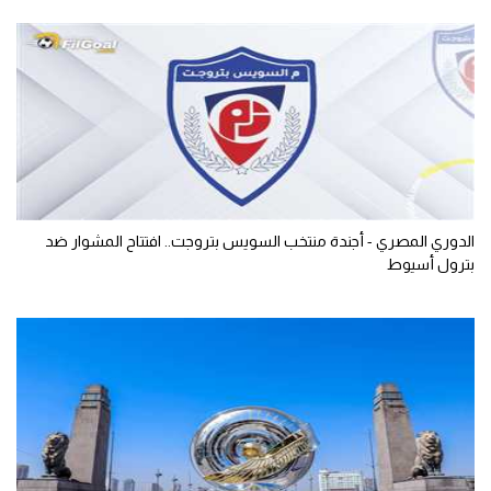
الدوري المصري - أجندة منتخب السويس بتروجت.. افتتاح المشوار ضد
بترول أسيوط