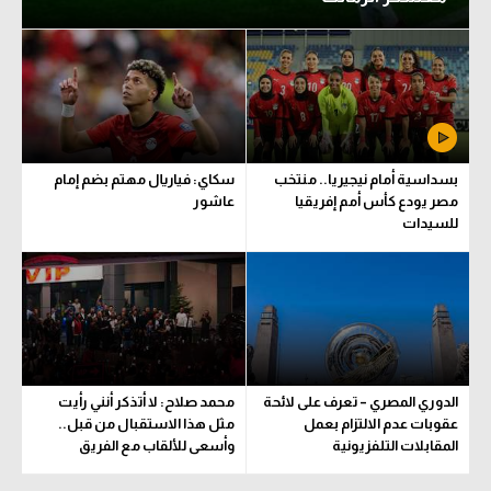
بسداسية أمام نيجيريا.. منتخب
سكاي: فياريال مهتم بضم إمام
مصر يودع كأس أمم إفريقيا
عاشور
للسيدات
الدوري المصري – تعرف على لائحة
محمد صلاح: لا أتذكر أنني رأيت
عقوبات عدم الالتزام بعمل
مثل هذا الاستقبال من قبل..
المقابلات التلفزيونية
وأسعى للألقاب مع الفريق