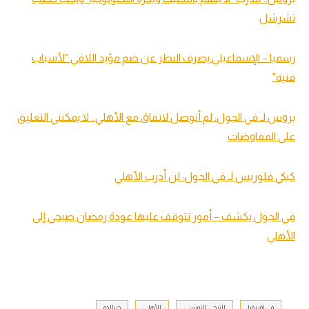
تشرشل
رسميا – الإسماعيلي يصرف النظر عن ضم مؤيد اللافي "لأسباب
فنية"
بروس لـ في الجول: لم أتوصل لاتفاق مع الأهلي.. لا يمكنني التعليق
على المفاوضات
كيكي فلوريس لـ في الجول: لن أدرب الأهلي
في الجول يكشف – أمور تتوقف عليها عودة رمضان صبحي إلى
الأهلي
في إفريقيا
الترجي التونسي
الأهلي
جيرالدو