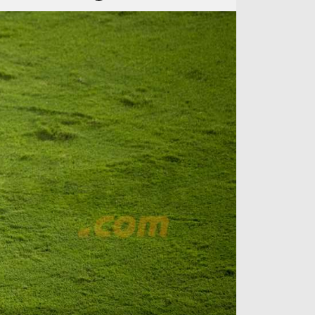
آراء حرة
الدوري ا
ركن الألعاب
دوري أبطا
دوري أبطا
كل البطولات