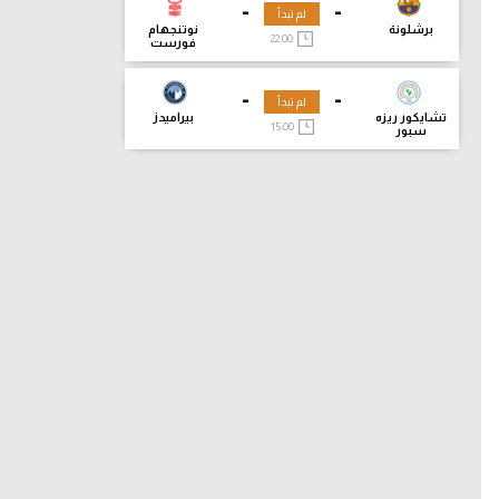
-
-
لم تبدأ
برشلونة
نوتنجهام
22:00
فورست
-
-
لم تبدأ
تشايكور ريزه
بيراميدز
15:00
سبور