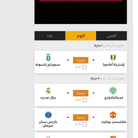
أمس
اليوم
غدا
الدوري البرتغالي
1 مباراة
-
-
لم تبدأ
إشتريلا أمادورا
سبورتنج لشبونة
22:30
مباريات ودية - أندية
4 مباراة
-
-
لم تبدأ
فرينكفاروزي
ريال مدريد
20:00
-
-
لم تبدأ
مانشستر يونايتد
باريس سان
18:00
جيرمان