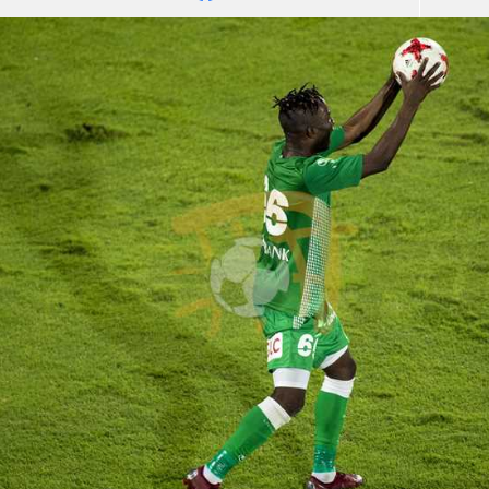
آسيا
دوري أبطال أوروبا
لسعودي للمحترفين
أمريكا
القسم الثاني
ل أوروبا
ركن الألعاب
رياضات أخرى
ل إفريقيا