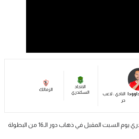
الاتحاد
الزمالك
السكندري
اوودا
النادي : لاعب
حر
وسوف يلتقي الزمالك مع الاتحاد السكندري يوم السبت المقبل في ذهاب دور الـ16 من البطولة