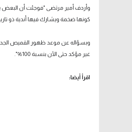
وأردف أمير مرتضى "فوجئت أن البعض يد
كونها ضخمة ويشارك فيها أندية ذو تاريخ 
وبسؤاله عن موعد ظهور القميص الجديد ل
غير مؤكد حتى الآن بنسبة 100%".
اقرأ أيضا: