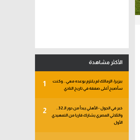
الأكثر مشاهدة
بيزيرا: الزمالك لم يلتزم بوعده معي.. وكنت
1
سأصبح أغلى صفقة في تاريخ النادي
خبر في الجول - الأهلي يبدأ من دور الـ 32..
2
والثلاثي المصري يشارك قاريا من التمهيدي
الأول