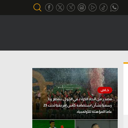
أقسام خاصة
Gamers
يكية
ميركاتو
تحقيق في الجول
تقرير في الجول
تحليل في الجول
مصدر من اتحاد الكرة لـ في الجول: ننتظر ردا
حكايات في الجول
رسميا بشأن استضافة كأس إفريقيا تحت 23
عاما المؤهلة للأولمبياد
كويز في الجول
فيديو في الجول