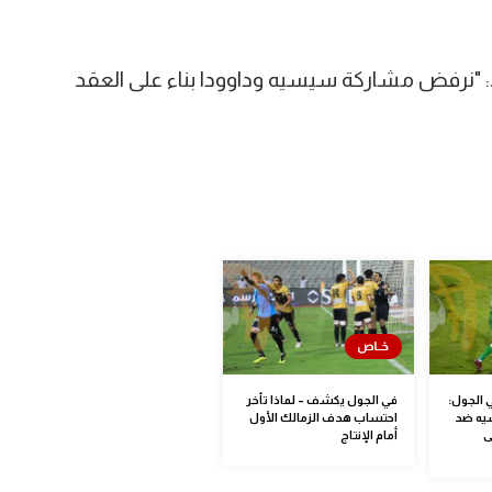
ير مرتضى لـFilGoal.com قائلا: "نرفض مشاركة سيسيه وداوودا بناء على العقد
ي الجول:
في الجول يكشف – لماذا تأخر
يه ضد
احتساب هدف الزمالك الأول
ى
أمام الإنتاج