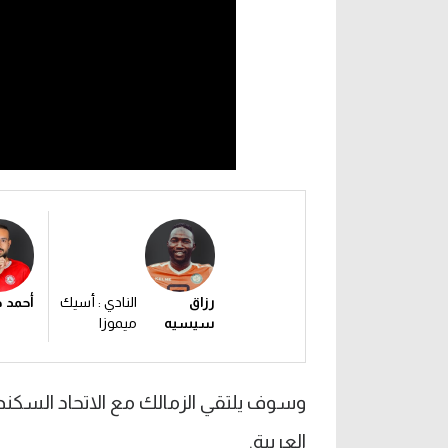
رزاق
النادي : أسيك
أحمد د
سيسيه
ميموزا
العربية.