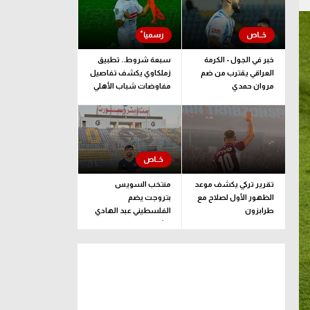
خبر في الجول - الكرمة
سبعة شروط.. تطبيق
العراقي يقترب من ضم
زملكاوي يكشف تفاصيل
مروان حمدي
مفاوضات شباب الأهلي
لضم بيزيرا قبل غلق
الملف
تقرير تركي يكشف موعد
منتخب السويس
الظهور الأول لصلاح مع
بتروجت يضم
طرابزون
الفلسطيني عبد الهادي
راشد