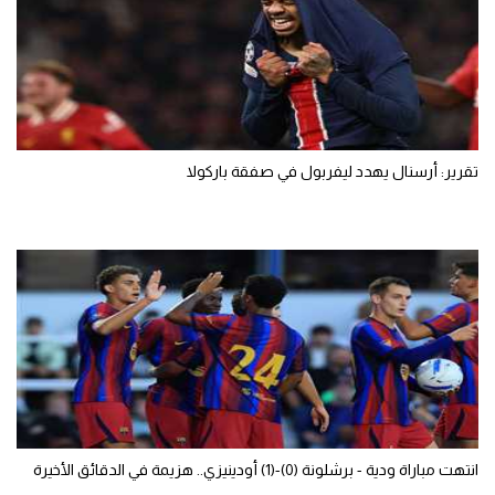
تقرير: أرسنال يهدد ليفربول في صفقة باركولا
انتهت مباراة ودية - برشلونة (0)-(1) أودينيزي.. هزيمة في الدقائق الأخيرة