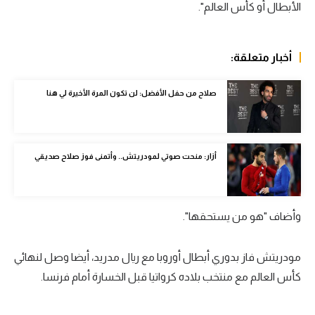
الأبطال أو كأس العالم".
الوطن العربي
في المونديال
أخبار متعلقة:
رياضة نسائية
صلاح من حفل الأفضل: لن تكون المرة الأخيرة لي هنا
آسيا
أمريكا
ركن الألعاب
أزار: منحت صوتي لمودريتش.. وأتمنى فوز صلاح صديقي
أقسام خاصة
وأضاف "هو من يستحقها".
Gamers
ميركاتو
مودريتش فاز بدوري أبطال أوروبا مع ريال مدريد، أيضا وصل لنهائي
كأس العالم مع منتخب بلاده كرواتيا قبل الخسارة أمام فرنسا.
تحقيق في الجول
تقرير في الجول