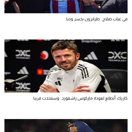
في غياب صلاح.. طرابزون يخسر وديا
كاريك: أتطلع لعودة ماركوس راشفورد.. وسنتحدث قريبا