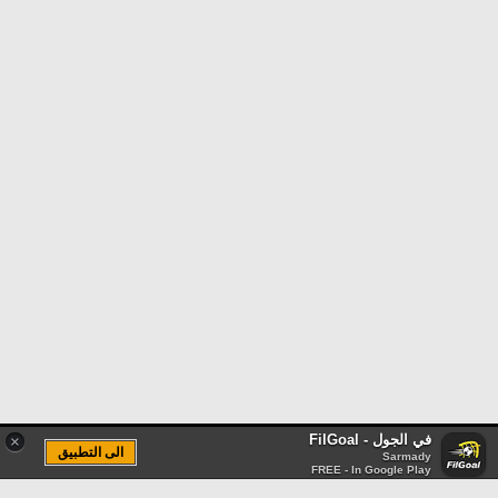
في الجول - FilGoal
×
الى التطبيق
Sarmady
FREE - In Google Play