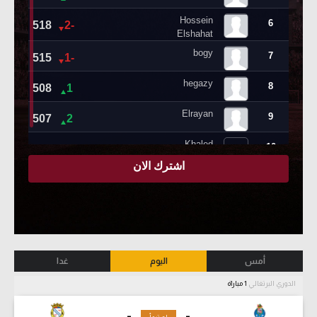
أمس
اليوم
غدا
الدوري البرتغالي
1 مباراة
-
-