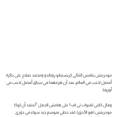
سعودي في الجول
الدوري الإنجليزي
الدوري الإسباني
دوري أبطال أوروبا
القسم الثاني
رياضات أخرى
أمم إفريقيا
مودريتش ينافس الثنائي كريستيانو رونالدو ومحمد صلاح على جائزة
كرة السلة الأمريكية
أفضل لاعب في العالم، بعد أن هزمهما في سباق أفضل لاعب في
أوروبا.
كرة سلة
كرة يد
وقال كانتي لقنوات تي اف 1 على هامش الحفل "أعتقد أن لوكا
كرة طائرة
مودريتش (هو الأحق)، لقد حظي بموسم جيد سواء في دوري