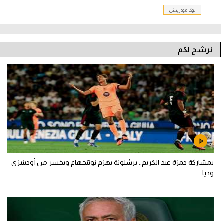
لوكا مودريتش
تحليل في الجول
حكايات في الجول
نرشح لكم
كويز في الجول
فيديو في الجول
بمشاركة حمزة عبد الكريم.. برشلونة يهزم نوتنجهام ويخسر من أودينيزي
وديا