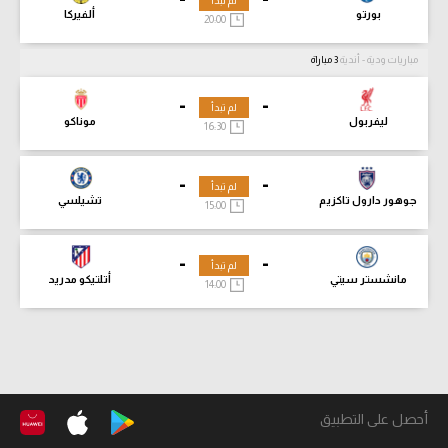
لم تبدأ
بورتو
ألفيركا
20:00
مباريات ودية - أندية
3 مباراة
-
-
لم تبدأ
ليفربول
موناكو
16:30
-
-
لم تبدأ
جوهور دارول تاكزيم
تشيلسي
15:00
-
-
لم تبدأ
مانشستر سيتي
أتلتيكو مدريد
14:00
أحصل على التطبيق