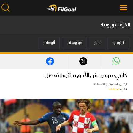
الكرة الأوروبية
محتوى إخباري
الرئيسية
أخبار
فيديوهات
ألبومات
الرئيسية
أخبار
مباريات
كانتي: مودريتش الأحق بجائزة الأفضل
ميركاتو
الإثنين، 24 سبتمبر 2018 - 20:32
كتب :
FilGoal
فانتازي في الجول
مسابقة التوقعات
فيديوهات
عدسات