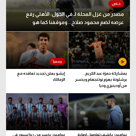
مصدر من غزل المحلة لـ في الجول: الأهلي رفع
عرضه لضم محمود صلاح.. وموقفنا كما هو
بمشاركة حمزة عبد الكريم..
إيشو يعلن تجديد تعاقده مع
برشلونة يهزم نوتنجهام ويخسر
الزمالك
من أودينيزي وديا
بيراميدز يكشف تفاصيل إصابة
بيراميدز يخسر من ريزا سبور في