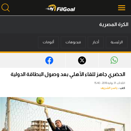
الكرة المصرية
محتوى إخباري
الرئيسية
أخبار
فيديوهات
ألبومات
الرئيسية
أخبار
مباريات
الحضري جاهز للقاء الأهلي بعد وصول البطاقة الدولية
ميركاتو
الثلاثاء، 31 يوليه 2018 - 15:40
كتب :
ياسر الشريف
فانتازي في الجول
مسابقة التوقعات
فيديوهات
عدسات