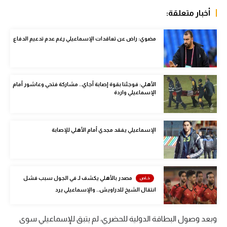
الوطن العربي
أخبار متعلقة:
في المونديال
مضوي: راض عن تعاقدات الإسماعيلي رغم عدم تدعيم الدفاع
رياضة نسائية
آسيا
الأهلي: فوجئنا بقوة إصابة أجاي.. مشاركة فتحي وعاشور أمام
أمريكا
الإسماعيلي واردة
ركن الألعاب
الإسماعيلي يفقد مجدي أمام الأهلي للإصابة
أقسام خاصة
Gamers
مصدر بالأهلي يكشف لـ في الجول سبب فشل
ميركاتو
انتقال الشيخ للدراويش.. والإسماعيلي يرد
تحقيق في الجول
وبعد وصول البطاقة الدولية للحضري، لم يتبق للإسماعيلي سوى
تقرير في الجول