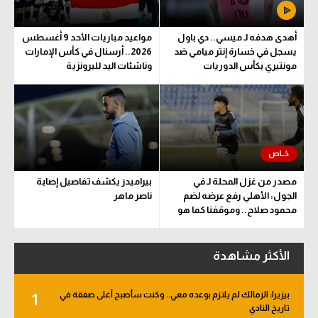
أهدى هدفه لـ ميسي.. دي باول
مواعيد مباريات الأحد 9 أغسطس
يسجل في خسارة إنتر ميامي ضد
2026.. أرسنال في كأس الإمارات
مونتيري بكأس الدوريات
وناشئات اليد للبرونزية
مصدر من غزل المحلة لـ في
بيراميدز يكشف تفاصيل إصابة
الجول: الأهلي رفع عرضه لضم
ناصر ماهر
محمود صلاح.. وموقفنا كما هو
الأكثر مشاهدة
بيزيرا: الزمالك لم يلتزم بوعده معي.. وكنت سأصبح أغلى صفقة في
1
تاريخ النادي