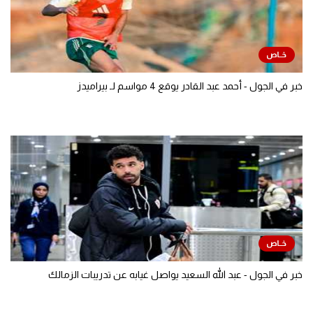
خبر في الجول - أحمد عبد القادر يوقع 4 مواسم لـ بيراميدز
خبر في الجول - عبد الله السعيد يواصل غيابه عن تدريبات الزمالك