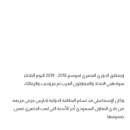
سعودي في الجول
الدوري الإنجليزي
الدوري الإسباني
دوري أبطال أوروبا
القسم الثاني
رياضات أخرى
وينطلق الدوري المصري لموسم 2018 - 2019 اليوم الثلاثاء
أمم إفريقيا
بمواجهتي الاتحاد والمقاولون العرب ثم بتروجيت والزمالك.
كرة السلة الأمريكية
وكان الإسماعيلي قد تسلم البطاقة الدولية لحارس مرمى فريقه
كرة سلة
من نادي التعاون السعودي أخر الأندية التي لعب الحضري ضمن
كرة يد
صفوفها.
كرة طائرة