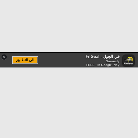
في الجول - FilGoal
×
الى التطبيق
Sarmady
FREE - In Google Play