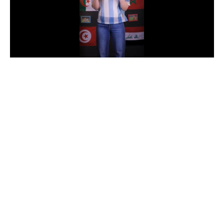
الدوري السعودي للمحترفين
دوري أبطال أوروبا
دوري أبطال إفريقيا
كل البطولات
أقسام
الكرة المصرية
الدوري المصري
الكرة الأوروبية
الكرة الإفريقية
منتخب مصر