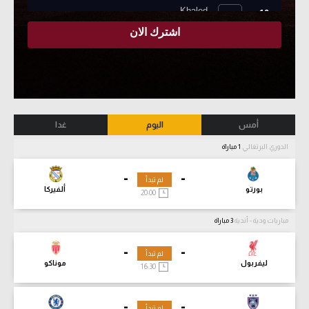
أمس
اليوم
غدا
الدوري البرتغالي
1 مباراة
-
-
لم تبدأ
بورتو
ألفيركا
20:00
مباريات ودية - أندية
3 مباراة
-
-
لم تبدأ
ليفربول
موناكو
16:30
-
-
لم تبدأ