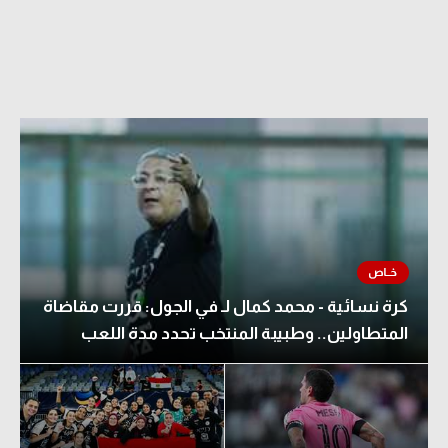
كرة نسائية - محمد كمال لـ في الجول: قررت مقاضاة
المتطاولين.. وطبيبة المنتخب تحدد مدة اللعب