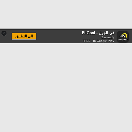
في الجول - FilGoal
×
الى التطبيق
Sarmady
FREE - In Google Play