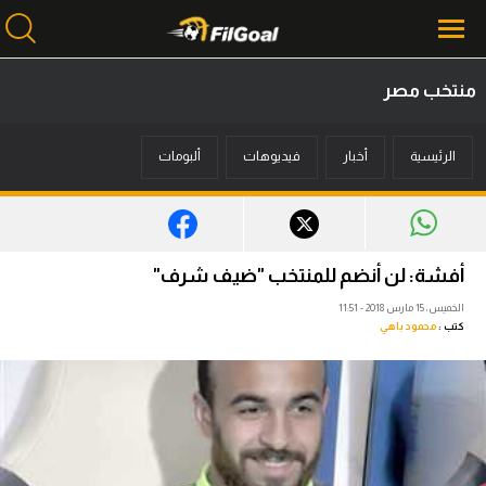
منتخب مصر
محتوى إخباري
الرئيسية
أخبار
فيديوهات
ألبومات
الرئيسية
أخبار
مباريات
أفشة: لن أنضم للمنتخب "ضيف شرف"‎
ميركاتو
الخميس، 15 مارس 2018 - 11:51
كتب :
محمود باهي
فانتازي في الجول
مسابقة التوقعات
فيديوهات
عدسات