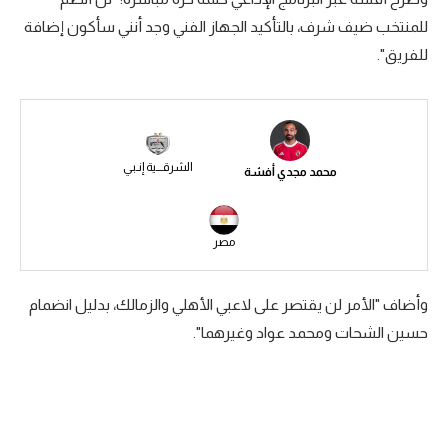
للمنتخب ضيف شرف، بالتأكيد الجهاز الفني وجد أنني سأكون إضافة
سعودي في الجول
للفريق".
الدوري الإنجليزي
الدوري الإسباني
دوري أبطال أوروبا
الشرقـــية إنـبي
محمد مجدي أفشة
القسم الثاني
رياضات أخرى
مصر
أمم إفريقيا
وأضاف "الأمر لن يقتصر على لاعبي الأهلي والزمالك، بدليل انضمام
كرة السلة الأمريكية
حسين الشحات ومحمد عواد وغيرهما".
كرة سلة
كرة يد
كرة طائرة