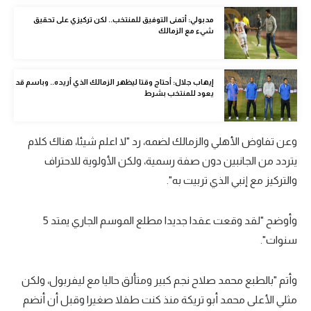
تحليل في الجول
مدبولي: أتمنى التوفيق للمنتخب.. لكن تركيزي على تحقيق
شيء مع الزمالك
حكايات في الجول
كويز في الجول
إيهاب جلال: أحتاج وقتا ليظهر الزمالك الذي أريده.. وباسم قد
يعود للمنتخب بشرط
فيديو في الجول
وعن تفاوض الأهلي والزمالك لضمه، رد "لا اعلم شيئا، هناك كلام
يتردد من الجانبين دون صفة رسمية، ولكن الأولوية للاحتراف
والتركيز مع إنبي الذي تربيت به".
وأوضح "لقد وقعت عقدا جديدا مطلع الموسم الجاري يمتد 5
سنوات".
وأتم "بالطبع محمد صلاح نجم كبير ومتألق حاليا مع ليفربول، ولكن
مثلي الأعلى محمد أبو تريكة منذ كنت طفلا صغيرا وقبل أن أنضم