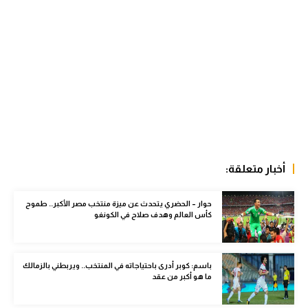
الوطن العربي
في المونديال
رياضة نسائية
آسيا
أمريكا
ركن الألعاب
أخبار متعلقة:
أقسام خاصة
حوار – الحضري يتحدث عن ميزة منتخب مصر الأكبر.. طموح
كأس العالم وهدف صلاح في الكونغو
Gamers
ميركاتو
باسم: كوبر أدرى باحتياجاته في المنتخب.. ويربطني بالزمالك
تحقيق في الجول
ما هو أكبر من عقد
تقرير في الجول