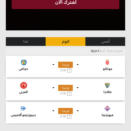
أمس
اليوم
غدا
مباريات ودية - أندية
3 مباراة
-
-
لم تبدأ
موناكو
خيتافي
21:00
-
-
لم تبدأ
مالاجا
العربي
21:00
-
-
لم تبدأ
فيورنتينا
ديبورتيفو ألافيس
21:00