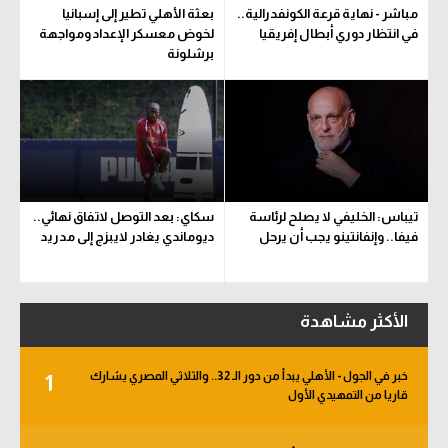
مباشر - نهاية قرعة الكونفدرالية..
بعثة الأهلي تطير إلى إسبانيا
في انتظار دوري أبطال إفريقيا
لخوض معسكر الإعداد ومواجهة
برشلونة
تيباس: الخليفي لا يصلح لرئاسة
سكاي: بعد التوصل لاتفاق نهائي..
فيفا.. وإنفانتينو يجب أن يرحل
ديوماندي يغادر لايبزج إلى مدريد
الأكثر مشاهدة
خبر في الجول - الأهلي يبدأ من دور الـ 32.. والثلاثي المصري يشارك
1
قاريا من التمهيدي الأول