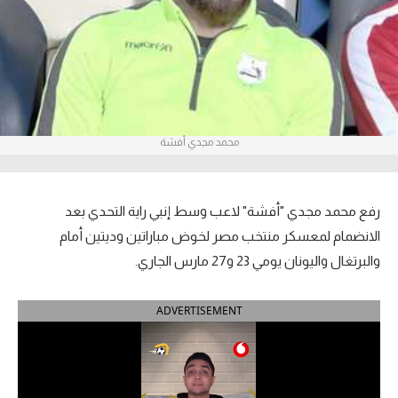
آراء حرة
ركن الألعاب
بطولات
محمد مجدي أفشة
أمريكا 2026
الدوري المصري
رفع محمد مجدي "أفشة" لاعب وسط إنبي راية التحدي بعد
الدوري الإنجليزي الممتاز
الانضمام لمعسكر منتخب مصر لخوض مباراتين وديتين أمام
والبرتغال واليونان يومي 23 و27 مارس الجاري.
الدوري الإسباني
ADVERTISEMENT
الدوري الإيطالي
الدوري الألماني
الدوري الفرنسي