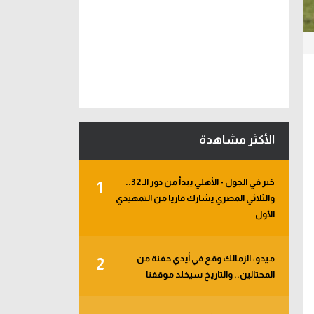
الأكثر مشاهدة
خبر في الجول - الأهلي يبدأ من دور الـ 32..
1
والثلاثي المصري يشارك قاريا من التمهيدي
الأول
ميدو: الزمالك وقع في أيدي حفنة من
2
المحتالين.. والتاريخ سيخلد موقفنا