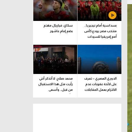
بسداسية أمام نيجيريا..
سكاي: فياريال مهتم
منتخب مصر يودع كأس
بضم إمام عاشور
أمم إفريقيا للسيدات
الدوري المصري – تعرف
محمد صلاح: لا أتذكر أنني
على لائحة عقوبات عدم
رأيت مثل هذا الاستقبال
الالتزام بعمل المقابلات
من قبل.. وأسعى
التلفزيونية
للألقاب مع الفريق