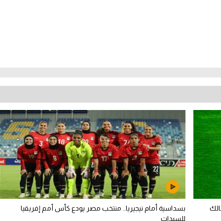
الك
بسداسية أمام نيجيريا.. منتخب مصر يودع كأس أمم إفريقيا
للسيدات