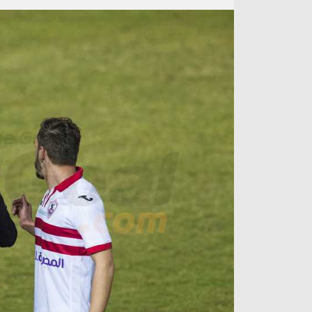
آراء حرة
الدوري ا
ركن الألعاب
دوري أبطا
دوري أبطا
كل البطولات