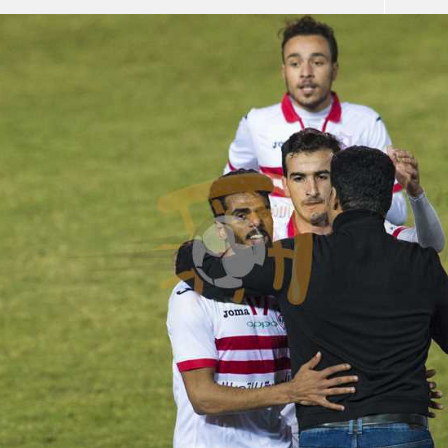
آسيا
دوري أبطال أوروبا
لسعودي للمحترفين
أمريكا
القسم الثاني
ل أوروبا
ركن الألعاب
رياضات أخرى
ل إفريقيا