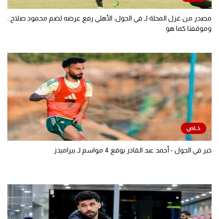
مصدر من غزل المحلة لـ في الجول: الأهلي رفع عرضه لضم محمود صلاح..
وموقفنا كما هو
خبر في الجول - أحمد عبد القادر يوقع 4 مواسم لـ بيراميدز