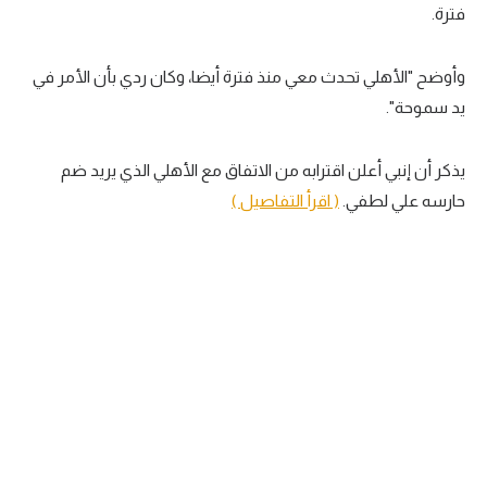
فترة.
تحليل في الجول
حكايات في الجول
وأوضح "الأهلي تحدث معي منذ فترة أيضا، وكان ردي بأن الأمر في
يد سموحة".
كويز في الجول
فيديو في الجول
يذكر أن إنبي أعلن اقترابه من الاتفاق مع الأهلي الذي يريد ضم
حارسه علي لطفي.
( اقرأ التفاصيل )