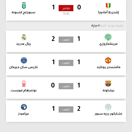
1
0
مباشر
إشتريلا أمادورا
سبورتنج لشبونة
59:50
مباريات ودية - أندية
4 مباراة
2
1
انتهت
فرينكفاروزي
ريال مدريد
1
1
انتهت
مانشستر يونايتد
باريس سان جيرمان
0
1
انتهت
برشلونة
نوتنجهام فورست
1
2
انتهت
تشايكور ريزه سبور
بيراميدز