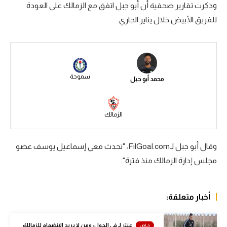
وذكرت تقارير صحفية أن أبو جبل اتفق مع الزمالك على العودة
سعودي في الجول
للفريق الأبيض خلال يناير الجاري.
الدوري الإنجليزي
الدوري الإسباني
دوري أبطال أوروبا
سموحة
محمد أبو جبل
القسم الثاني
رياضات أخرى
الزمالك
أمم إفريقيا
وقال أبو جبل لـFilGoal.com: "تحدث معي إسماعيل يوسف عضو
كرة السلة الأمريكية
مجلس إدارة الزمالك منذ فترة".
كرة سلة
كرة يد
أخبار متعلقة:
كرة طائرة
عنتر لـ في الجول: ومن لا يريد الانضمام للزمالك