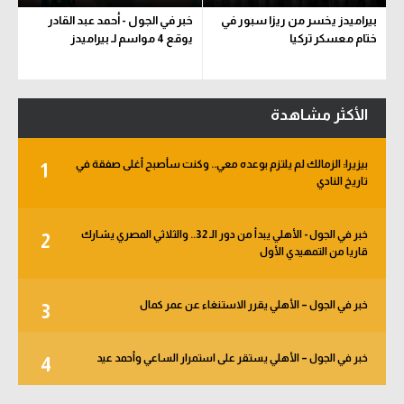
بيراميدز يخسر من ريزا سبور في
خبر في الجول - أحمد عبد القادر
ختام معسكر تركيا
يوقع 4 مواسم لـ بيراميدز
الأكثر مشاهدة
بيزيرا: الزمالك لم يلتزم بوعده معي.. وكنت سأصبح أغلى صفقة في
1
تاريخ النادي
خبر في الجول - الأهلي يبدأ من دور الـ 32.. والثلاثي المصري يشارك
2
قاريا من التمهيدي الأول
خبر في الجول – الأهلي يقرر الاستنغاء عن عمر كمال
3
خبر في الجول – الأهلي يستقر على استمرار الساعي وأحمد عيد
4