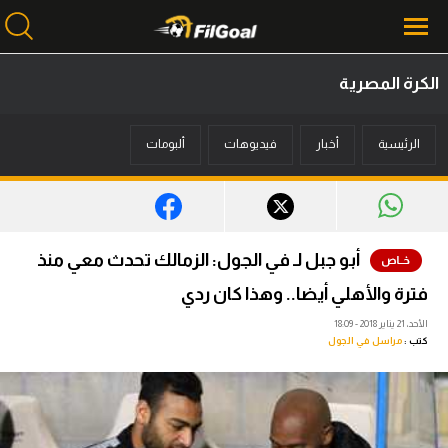
الكرة المصرية
محتوى إخباري
الرئيسية
أخبار
فيديوهات
ألبومات
الرئيسية
أخبار
مباريات
أبو جبل لـ في الجول: الزمالك تحدث معي منذ
ميركاتو
فترة والأهلي أيضا.. وهذا كان ردي
فانتازي في الجول
الأحد، 21 يناير 2018 - 18:09
كتب :
مراسل في الجول
مسابقة التوقعات
فيديوهات
عدسات