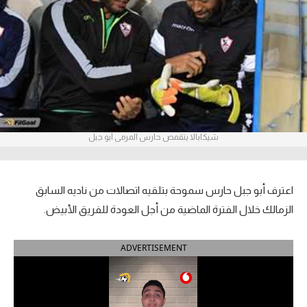
آراء حرة
ركن الألعاب
بطولات
أمريكا 2026
شيكابالا يتقمص حارس المرمى أبو جبل
الدوري المصري
الدوري الإنجليزي الممتاز
اعترف أبو جبل حارس سموحة بتلقيه اتصالات من ناديه السابق
الدوري الإسباني
الزمالك خلال الفترة الماضية من أجل العودة للفريق الأبيض.
الدوري الإيطالي
ADVERTISEMENT
الدوري الألماني
الدوري الفرنسي