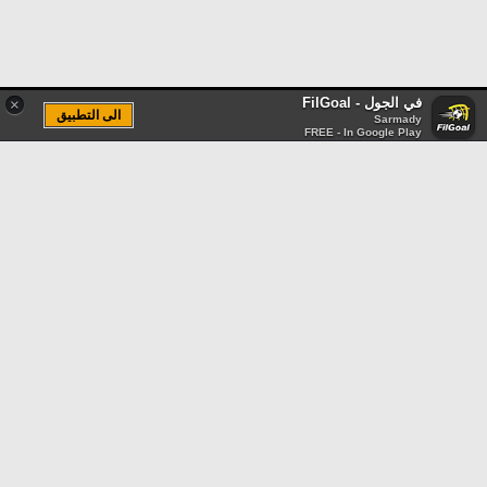
في الجول - FilGoal
×
الى التطبيق
Sarmady
FREE - In Google Play