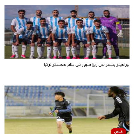
بيراميدز يخسر من ريزا سبور في ختام معسكر تركيا