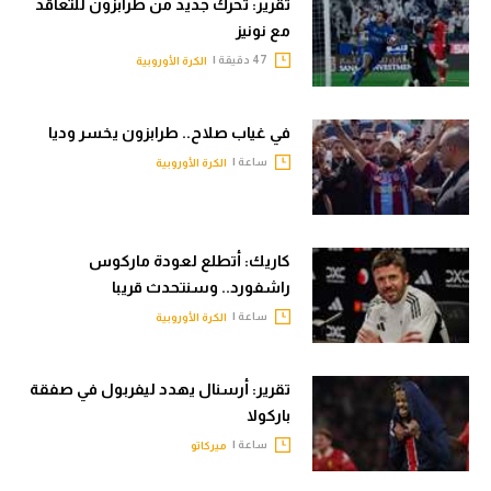
تقرير: تحرك جديد من طرابزون للتعاقد
مع نونيز
47 دقيقة |
الكرة الأوروبية
في غياب صلاح.. طرابزون يخسر وديا
ساعة |
الكرة الأوروبية
كاريك: أتطلع لعودة ماركوس
راشفورد.. وسنتحدث قريبا
ساعة |
الكرة الأوروبية
تقرير: أرسنال يهدد ليفربول في صفقة
باركولا
ساعة |
ميركاتو