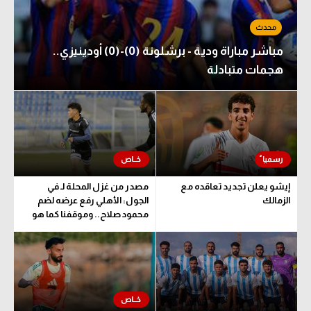
مباشر مباراة ودية - برشلونة (0)-(0) أودينيزي..
هجمات متبادلة
إيشو يعلن تجديد تعاقده مع
مصدر من غزل المحلة لـ في
الزمالك
الجول: الأهلي رفع عرضه لضم
محمود صلاح.. وموقفنا كما هو