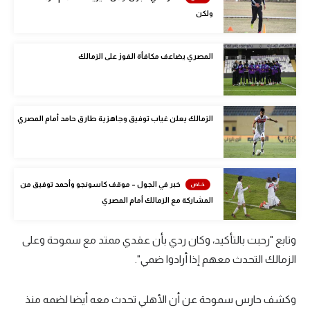
الوطن العربي
ولكن
في المونديال
المصري يضاعف مكافأة الفوز على الزمالك
رياضة نسائية
آسيا
الزمالك يعلن غياب توفيق وجاهزية طارق حامد أمام المصري
أمريكا
ركن الألعاب
خبر في الجول – موقف كاسونجو وأحمد توفيق من
أقسام خاصة
المشاركة مع الزمالك أمام المصري
Gamers
وتابع "رحبت بالتأكيد، وكان ردي بأن عقدي ممتد مع سموحة وعلى
ميركاتو
الزمالك التحدث معهم إذا أرادوا ضمي".
تحقيق في الجول
وكشف حارس سموحة عن أن الأهلي تحدث معه أيضا لضمه منذ
تقرير في الجول