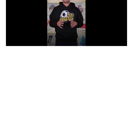
الدوري السعودي للمحترفين
دوري أبطال أوروبا
دوري أبطال إفريقيا
كل البطولات
أقسام
الكرة المصرية
الدوري المصري
الكرة الأوروبية
الكرة الإفريقية
منتخب مصر