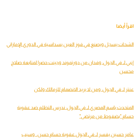
اقرأ أيضا
الشحات يسجل ويصنع في فوز العين بسداسية في الدوري الإماراتي
إنبي لـ في الجول: وفدان من دورتموند وجينت حضرا لمتابعة صلاح
محسن
عنتر لـ في الجول: ومن لا يريد الانضمام للزمالك ولكن
المتحدث باسم المصري لـ في الجول: ندرس التظلم ضد عقوبة
حسام "بضغوط من مرتضى"
عامر حسين يفسر لـ في الجول عقوبة حسام حسن.. وسبب