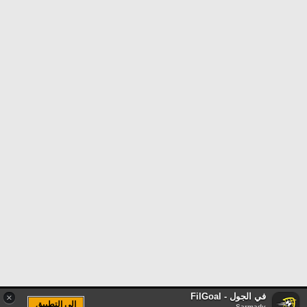
في الجول - FilGoal
×
الى التطبيق
Sarmady