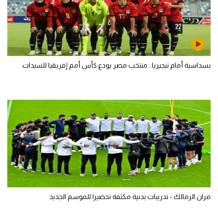
بسداسية أمام نيجيريا.. منتخب مصر يودع كأس أمم إفريقيا للسيدات
مران الزمالك - تدريبات بدنية مكثفة تحضيرا للموسم الجديد