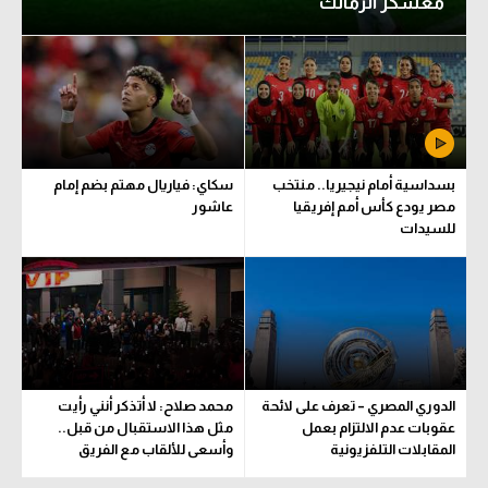
معسكر الزمالك
بسداسية أمام نيجيريا.. منتخب
سكاي: فياريال مهتم بضم إمام
مصر يودع كأس أمم إفريقيا
عاشور
للسيدات
الدوري المصري – تعرف على لائحة
محمد صلاح: لا أتذكر أنني رأيت
عقوبات عدم الالتزام بعمل
مثل هذا الاستقبال من قبل..
المقابلات التلفزيونية
وأسعى للألقاب مع الفريق