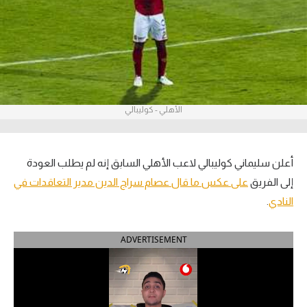
آراء حرة
ركن الألعاب
بطولات
الأهلي - كوليبالي
أمريكا 2026
الدوري المصري
أعلن سليماني كوليبالي لاعب الأهلي السابق إنه لم يطلب العودة
الدوري الإنجليزي الممتاز
إلى الفريق
على عكس ما قال عصام سراج الدين مدير التعاقدات في
النادي
.
الدوري الإسباني
ADVERTISEMENT
الدوري الإيطالي
الدوري الألماني
الدوري الفرنسي