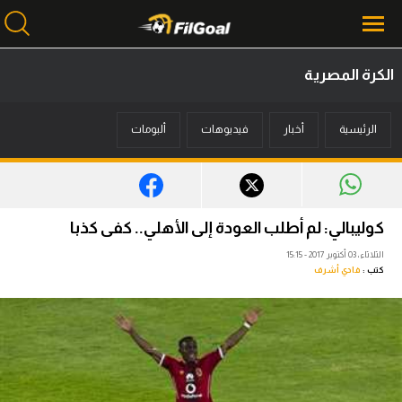
الكرة المصرية
محتوى إخباري
الرئيسية
أخبار
فيديوهات
ألبومات
الرئيسية
أخبار
مباريات
كوليبالي: لم أطلب العودة إلى الأهلي.. كفى كذبا
ميركاتو
الثلاثاء، 03 أكتوبر 2017 - 15:15
كتب :
فادي أشرف
فانتازي في الجول
مسابقة التوقعات
فيديوهات
عدسات