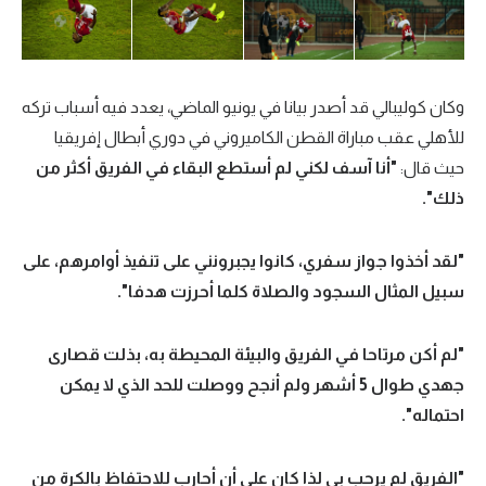
وكان كوليبالي قد أصدر بيانا في يونيو الماضي، يعدد فيه أسباب تركه
للأهلي عقب مباراة القطن الكاميروني في دوري أبطال إفريقيا
حيث قال:
"
أنا آسف لكني لم أستطع البقاء في الفريق أكثر من
ذلك
".
"
لقد أخذوا جواز سفري، كانوا يجبرونني على تنفيذ أوامرهم، على
سبيل المثال السجود والصلاة كلما أحرزت هدفا
".
"
لم أكن مرتاحا في الفريق والبيئة المحيطة به، بذلت قصارى
جهدي طوال 5 أشهر ولم أنجح ووصلت للحد الذي لا يمكن
احتماله
".
"
الفريق لم يرحب بي لذا كان علي أن أحارب للاحتفاظ بالكرة من