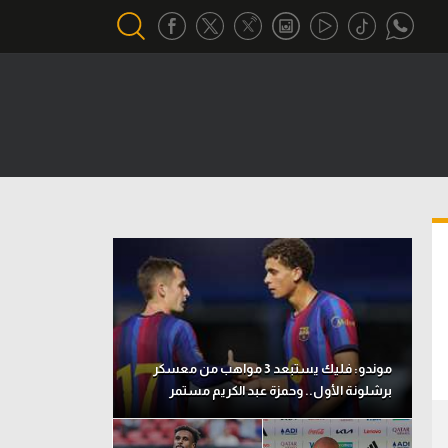
أقسام خاصة
Gamers
يكية
ميركاتو
تحقيق في الجول
تقرير في الجول
تحليل في الجول
حكايات في الجول
موندو: فليك يستبعد 3 مواهب من معسكر
برشلونة الأول.. وحمزة عبد الكريم مستمر
كويز في الجول
فيديو في الجول