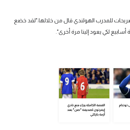
صريحات للمدرب الهولندي قال من خلالها:"لقد خضع
سابيع لكي يعود إلينا مرة أخرى".
 توتنام
القصة الكاملة وراء منع نادي
إيفرتون لصحيفة "صن" بعد
أزمة باركلي