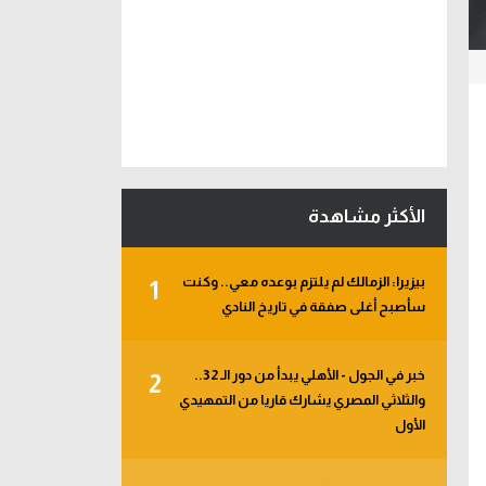
الأكثر مشاهدة
بيزيرا: الزمالك لم يلتزم بوعده معي.. وكنت
1
سأصبح أغلى صفقة في تاريخ النادي
خبر في الجول - الأهلي يبدأ من دور الـ 32..
2
والثلاثي المصري يشارك قاريا من التمهيدي
الأول