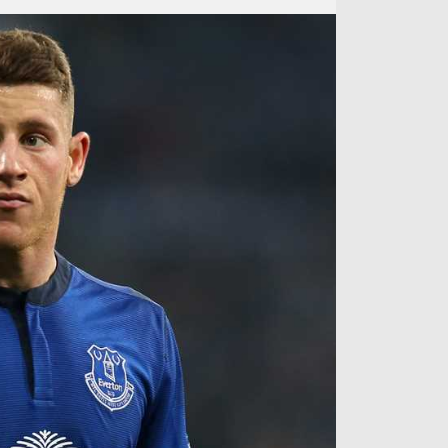
آراء حرة
الدوري ا
ركن الألعاب
دوري أبطا
دوري أبطا
كل البطولات