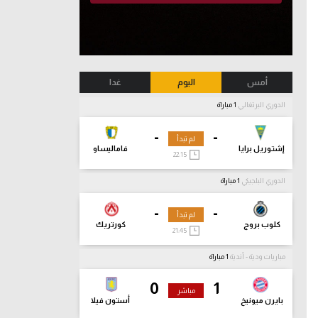
أمس
اليوم
غدا
الدوري البرتغالي
1 مباراة
-
-
لم تبدأ
إشتوريل برايا
فاماليساو
22:15
الدوري البلجيكي
1 مباراة
-
-
لم تبدأ
كلوب بروج
كورتريك
21:45
مباريات ودية - أندية
1 مباراة
0
1
مباشر
بايرن ميونيخ
أستون فيلا