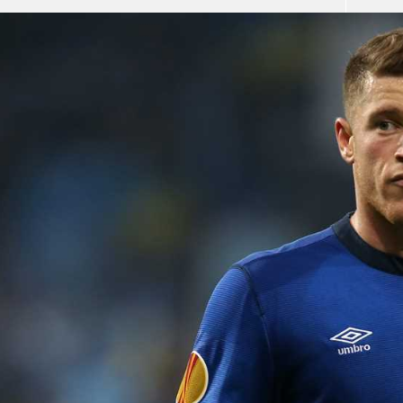
آسيا
دوري أبطال أوروبا
لسعودي للمحترفين
أمريكا
القسم الثاني
ل أوروبا
ركن الألعاب
رياضات أخرى
ل إفريقيا