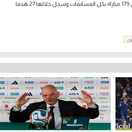
وشارك صاحب الـ23 عاما مع إيفرتون في 179 مباراة بكل المسابقات وسجل خلالها 27 هدفا
جول