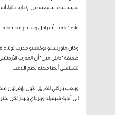
سيحدث، ما سمعته من الإدارة حاليا، أنه ل
وأتم "علمت أنه راحل وسيباع منذ نهاية 
وكان ماوريسيو بوكيتينيو مدرب توتنام ق
صحيفة "دايلي ميل" أن المدرب الأرجنتيني
تشيلسي أيضا مهتم بضم اللاعب.
إلى أندية شيفيلد وينزداي وليدز لكن لفتر