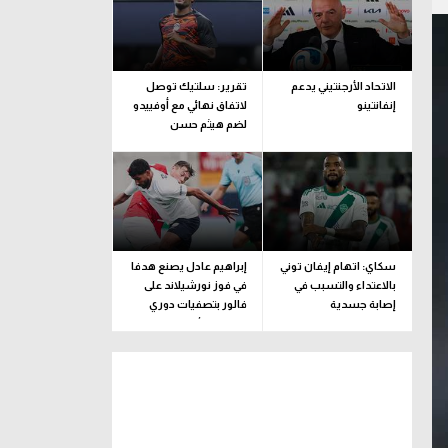
الاتحاد الأرجنتيني يدعم
تقرير: سلتيك توصل
إنفانتينو
لاتفاق نهائي مع أوفييدو
لضم هيثم حسن
سكاي: اتهام إيفان توني
إبراهيم عادل يصنع هدفا
بالاعتداء والتسبب في
في فوز نورشيلاند على
إصابة جسدية
فالور بتصفيات دوري
المؤتمر الأوروبي