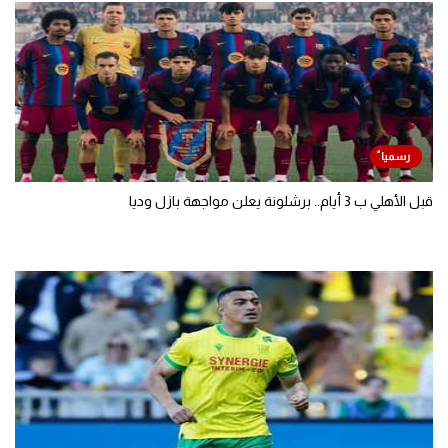
قبل الأهلي ب 3 أيام.. برشلونة يعلن مواجهة بازل وديا