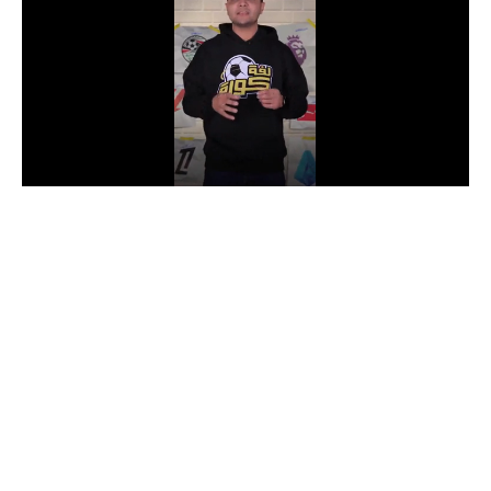
الدوري السعودي للمحترفين
دوري أبطال أوروبا
دوري أبطال إفريقيا
كل البطولات
أقسام
الكرة المصرية
الدوري المصري
الكرة الأوروبية
الكرة الإفريقية
منتخب مصر