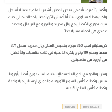
تحليل في الجول
وأكمل "أعترف بأنه في بعض الاحيان أشعر بالقلق عندما لا أسجل
ولكن هذا لا يساوي شيئا، أنا أعيش الآن أفضل لحظات حياتي حيث
حكايات في الجول
فزت بدوري الأبطال مع ريال مدريد وباليورو مع البرتغال وتجديد
كويز في الجول
عقدي هي لحظة مميزة جدا".
فيديو في الجول
كريستيانو لعب 360 مباراة بقميص الملكي ريال مدريد. سجل 371
هدفا وصنع 119 وتوج بلكرة الذهبية في ثلاث مناسبات والأفضل
في أوروبا في مناسبتين.
وفاز رونالدو مع نادي العاصمة الإسبانية بلقب دوري أبطال أوروبا
مرتين وكذلك كأس السوبر الأوروبية والدوري الإسباني مرة واحدة
وكذلك كأس العالم للأندية.
كريستيانو رونالدو
ريال مدريد