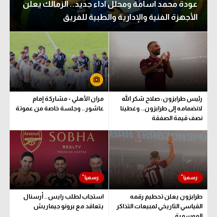
عودة محمد أسامة ومحلل أداء جديد.. الزمالك يعلن
الأجهزة الفنية والإدارية والطبية للفريق
رئيس طرابزون: صلاح شكر الله
مران الأهلي - مشاركة إمام
لانضمامه إلى طرابزون.. وغطينا
عاشور.. وجلسة خاصة من عموتة
نصف قيمة الصفقة
طرابزون يعلن تحطيم رقمه
استجاب لطلب رايس.. أرسنال
القياسي التاريخي لمبيعات التذاكر
يتعاقد مع برونو جيماريش
الموسمية