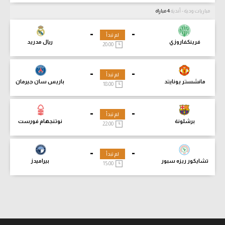
مباريات ودية - أندية
4 مباراة
-
-
لم تبدأ
فرينكفاروزي
ريال مدريد
20:00
-
-
لم تبدأ
مانشستر يونايتد
باريس سان جيرمان
18:00
-
-
لم تبدأ
برشلونة
نوتنجهام فورست
22:00
-
-
لم تبدأ
تشايكور ريزه سبور
بيراميدز
15:00