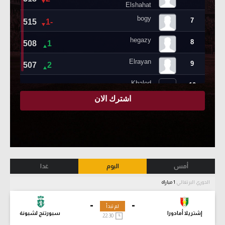
أمس
اليوم
غدا
الدوري البرتغالي
1 مباراة
-
-
لم تبدأ
إشتريلا أمادورا
سبورتنج لشبونة
22:30