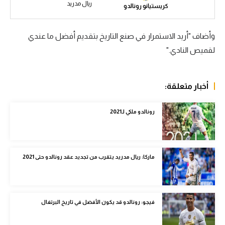
ريال مدريد
كريستيانو رونالدو
الوطن العربي
في المونديال
وأضاف "أريد الاستمرار في صنع التاريخ بتقديم أفضل ما عندي
رياضة نسائية
لقميص النادي."
آسيا
أخبار متعلقة:
أمريكا
ركن الألعاب
رونالدو ملكي لـ2021
أقسام خاصة
ماركا: ريال مدريد يتقرب من تجديد عقد رونالدو حتى 2021
Gamers
ميركاتو
تحقيق في الجول
فيجو: رونالدو قد يكون الأفضل في تاريخ البرتغال
تقرير في الجول