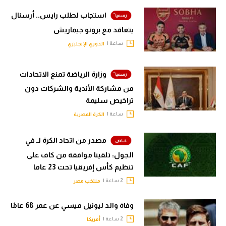
استجاب لطلب رايس.. أرسنال
يتعاقد مع برونو جيماريش
ساعة |
الدوري الإنجليزي
وزارة الرياضة تمنع الاتحادات
من مشاركة الأندية والشركات دون
تراخيص سليمة
ساعة |
الكرة المصرية
مصدر من اتحاد الكرة لـ في
الجول: تلقينا موافقة من كاف على
تنظيم كأس إفريقيا تحت 23 عاما
2 ساعة |
منتخب مصر
وفاة والد ليونيل ميسي عن عمر 68 عامًا
2 ساعة |
أمريكا