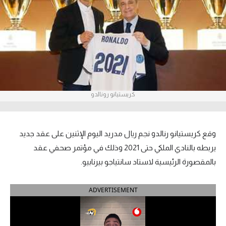
آراء حرة
ركن الألعاب
بطولات
أمريكا 2026
كريستيانو رونالدو
الدوري المصري
الدوري الإنجليزي الممتاز
وقع كريستيانو رنالدو نجم ريال مدريد اليوم الإثنين على عقد جديد
يربطه بالنادي الملكي حتى 2021 وذلك في مؤتمر صحفي عقد
الدوري الإسباني
بالمقصورة الرئيسية لاستاد سانتياجو بيرنابيو.
الدوري الإيطالي
ADVERTISEMENT
الدوري الألماني
الدوري الفرنسي