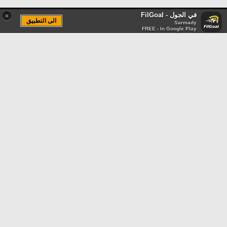
في الجول - FilGoal
×
الى التطبيق
Sarmady
FREE - In Google Play