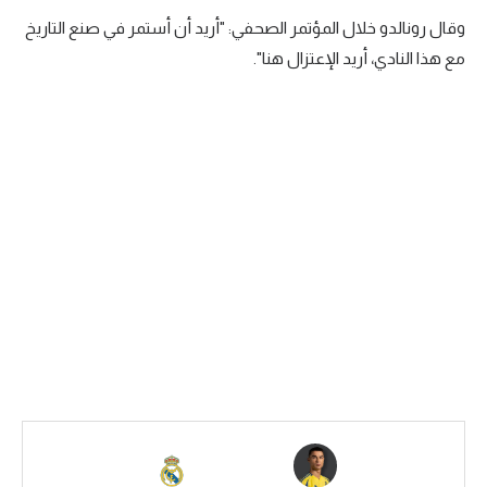
وقال رونالدو خلال المؤتمر الصحفي: "أريد أن أستمر في صنع التاريخ
سعودي في الجول
مع هذا النادي، أريد الإعتزال هنا".
الدوري الإنجليزي
الدوري الإسباني
دوري أبطال أوروبا
القسم الثاني
رياضات أخرى
أمم إفريقيا
كرة السلة الأمريكية
كرة سلة
كرة يد
كرة طائرة