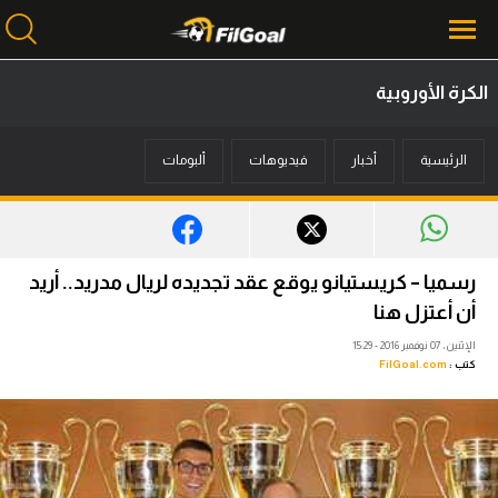
الكرة الأوروبية
محتوى إخباري
الرئيسية
أخبار
فيديوهات
ألبومات
الرئيسية
أخبار
مباريات
رسميا – كريستيانو يوقع عقد تجديده لريال مدريد.. أريد
ميركاتو
أن أعتزل هنا
الإثنين، 07 نوفمبر 2016 - 15:29
فانتازي في الجول
كتب :
FilGoal.com
مسابقة التوقعات
فيديوهات
عدسات