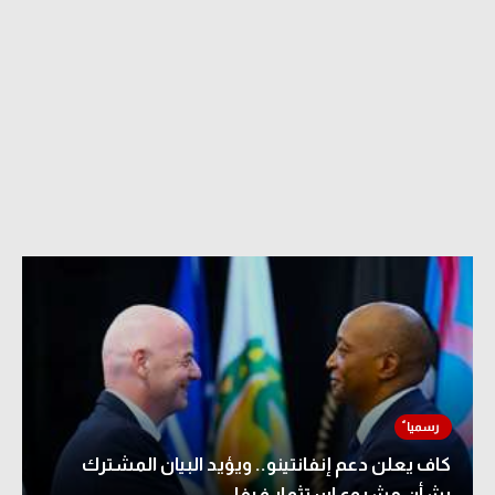
كاف يعلن دعم إنفانتينو.. ويؤيد البيان المشترك
بشأن مشروع استثمار فيفا