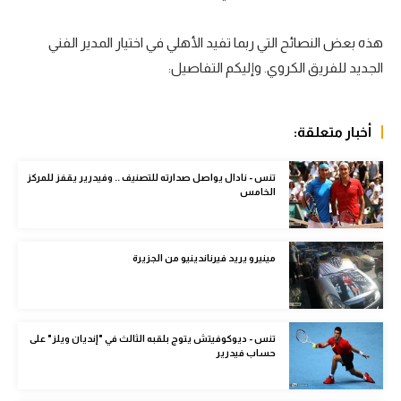
سعودي في الجول
هذه بعض النصائح التي ربما تفيد الأهلي في اختيار المدير الفني
الدوري الإنجليزي
الجديد للفريق الكروي. وإليكم التفاصيل:
الدوري الإسباني
أخبار متعلقة:
دوري أبطال أوروبا
القسم الثاني
تنس - نادال يواصل صدارته للتصنيف .. وفيدرير يقفز للمركز
الخامس
رياضات أخرى
أمم إفريقيا
مينيرو يريد فيرناندينيو من الجزيرة
كرة السلة الأمريكية
كرة سلة
تنس - ديوكوفيتش يتوج بلقبه الثالث في "إنديان ويلز" على
كرة يد
حساب فيدرير
كرة طائرة