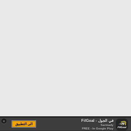
في الجول - FilGoal
×
الى التطبيق
Sarmady
FREE - In Google Play