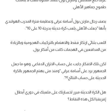
طموح جماهير الأهلي.
تحليل في الجول
حكايات في الجول
يصف رجال مارتن يول أسامة عرابي وعظيمة فترة المدرب الهولندي
كويز في الجول
بأنها "جعلت الأهلي يلعب كرة حديثة بدرجة 10 على 10".
فيديو في الجول
اللعب بثنائي ارتكاز فقط والاهتمام بالتركيبات الهجومية وبالزيادة
من المدافعين في الهجمات كانت من أفكار يول.
لكن تلك الافكار جاءت على حساب الاتزان الدفاعي. وهو ما جعل
الجمهور يرد على أسامة عرابي "ومنذ متى يهتم الجمهور بالكرة
الحديثة على حساب النتائج؟!".
هل الكرة الحديثة مبرر لخسارتك على ملعبك في دوري أبطال
إفريقيا لكل هذه النقاط؟