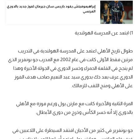
الوطن العربي
إبراهيموفيتش يقود باريس سان جيرمان لفوز جديد بالدوري
الفرنسي
في المونديال
رياضة نسائية
1) ابتعد عن المدرسة الهولندية
آسيا
طوال تاريخ الأهلي اعتمد على المدرسة الهولندية في التدريب
أمريكا
مرتين فقط الأولى كانت في عام 2002 مع المدرب جو بونفرير الذي
لم ينجح في القلعة الحمراء وخسر الدوري في الجولة الأخيرة وهذا
ركن الألعاب
الدوري عرف بعد ذك بدوري سيد عبد النعيم صاحب هدف الفوز
على الأهلي ومنح اللقب للزمالك.
أقسام خاصة
Gamers
المرة الثانية والأخيرة كانت مع مارتن يول ورغم فوزه مع الأهلي
ميركاتو
بالدوري إلا أنه خسر الكأس وخرج من دوري الأبطال.
تحقيق في الجول
جو بونفرير في كثير من الأحيان افتقد السيطرة على اللاعبين في
تقرير في الجول
غرف خلع الملابس. ومارتن يول اعتمد أسلوبا للعب لا يناسب