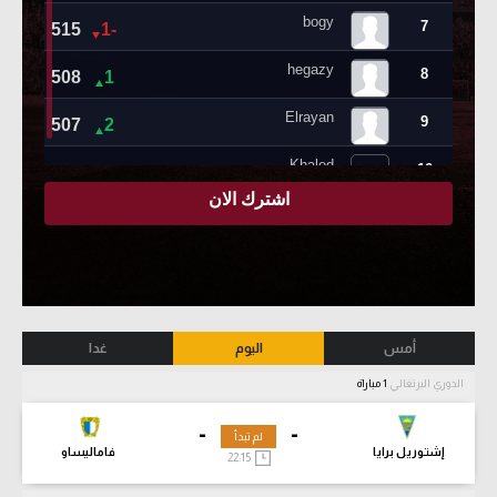
أمس
اليوم
غدا
الدوري البرتغالي
1 مباراة
-
-
لم تبدأ
إشتوريل برايا
فاماليساو
22:15