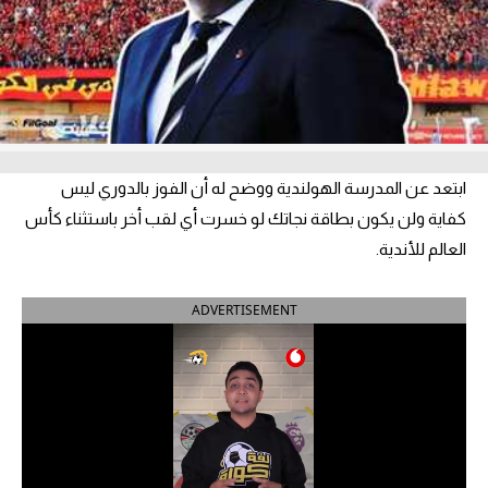
آراء حرة
ركن الألعاب
بطولات
أمريكا 2026
ابتعد عن المدرسة الهولندية ووضح له أن الفوز بالدوري ليس
كفاية ولن يكون بطاقة نجاتك لو خسرت أي لقب أخر باستثناء كأس
الدوري المصري
العالم للأندية.
الدوري الإنجليزي الممتاز
ADVERTISEMENT
الدوري الإسباني
الدوري الإيطالي
الدوري الألماني
الدوري الفرنسي