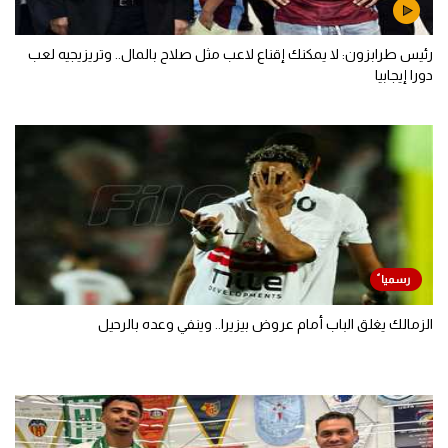
رئيس طرابزون: لا يمكنك إقناع لاعب مثل صلاح بالمال.. وتريزيجيه لعب
دورا إيجابيا
الزمالك يغلق الباب أمام عروض بيزيرا.. وينفي وعده بالرحيل