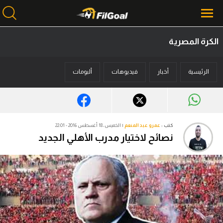
الكرة المصرية
محتوى إخباري
الرئيسية
أخبار
فيديوهات
ألبومات
الرئيسية
أخبار
مباريات
كتب :
عمرو عبد المنعم
| الخميس، 18 أغسطس 2016 - 22:01
نصائح لاختيار مدرب الأهلي الجديد
ميركاتو
فانتازي في الجول
مسابقة التوقعات
فيديوهات
عدسات