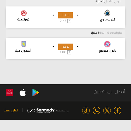
الدوري البلجيكي
1 مباراة
-
-
لم تبدأ
كلوب بروج
كورتريك
21:45
مباريات ودية - أندية
1 مباراة
-
-
لم تبدأ
بايرن ميونيخ
أستون فيلا
13:00
أحصل على التطبيق
بواسطة
اعلن معنا