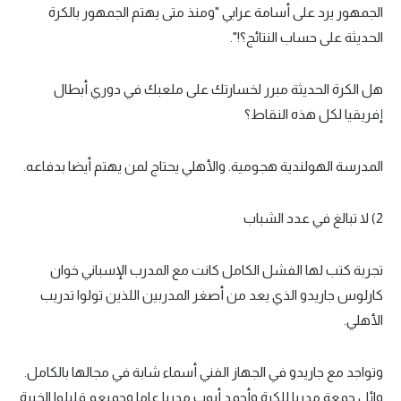
حكايات في الجول
الجمهور يرد على أسامة عرابي "ومنذ متى يهتم الجمهور بالكرة
الحديثة على حساب النتائج؟!".
كويز في الجول
فيديو في الجول
هل الكرة الحديثة مبرر لخسارتك على ملعبك في دوري أبطال
إفريقيا لكل هذه النقاط؟
المدرسة الهولندية هجومية. والأهلي يحتاج لمن يهتم أيضا بدفاعه.
2) لا تبالغ في عدد الشباب
تجربة كتب لها الفشل الكامل كانت مع المدرب الإسباني خوان
كارلوس جاريدو الذي يعد من أصغر المدربين اللذين تولوا تدريب
الأهلي.
وتواجد مع جاريدو في الجهاز الفني أسماء شابة في مجالها بالكامل.
وائل جمعة مدريا للكرة وأحمد أيوب مدربا عاما وجميعم قليلوا الخبرة