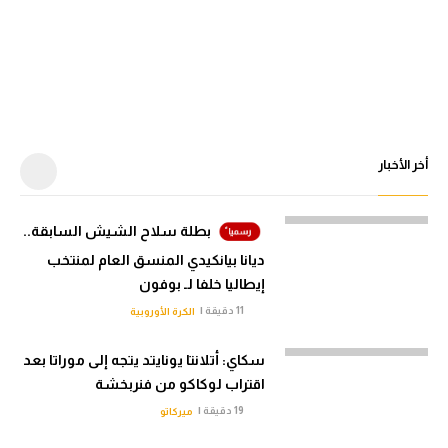
أخر الأخبار
بطلة سلاح الشيش السابقة..
ديانا بيانكيدي المنسق العام لمنتخب
إيطاليا خلفا لـ بوفون
11 دقيقة |
الكرة الأوروبية
سكاي: أتلانتا يونايتد يتجه إلى موراتا بعد
اقتراب لوكاكو من فنربخشة
19 دقيقة |
ميركاتو