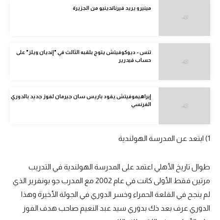
مينيرو يريد فيرناندينيو من الجزيرة
الدوري الإنجليزي
الدوري الإسباني
دوري أبطال أوروبا
تنس - ديوكوفيتش يتوج بلقبه الثالث في "إنديان ويلز" على
حساب فيدرير
القسم الثاني
رياضات أخرى
إبراهيموفيتش يقود باريس سان جيرمان لفوز جديد بالدوري
الفرنسي
أمم إفريقيا
كرة السلة الأمريكية
1) ابتعد عن المدرسة الهولندية
كرة سلة
طوال تاريخ الأهلي اعتمد على المدرسة الهولندية في التدريب
كرة يد
مرتين فقط الأولى كانت في عام 2002 مع المدرب جو بونفرير الذي
كرة طائرة
لم ينجح في القلعة الحمراء وخسر الدوري في الجولة الأخيرة وهذا
الدوري عرف بعد ذك بدوري سيد عبد النعيم صاحب هدف الفوز
الوطن العربي