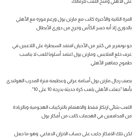
على الأهلي ومنح اللقب للزمالك.
في المونديال
رياضة نسائية
المرة الثانية والأخيرة كانت مع مارتن يول ورغم فوزه مع الأهلي
بالدوري إلا أنه خسر الكأس وخرج من دوري الأبطال.
آسيا
أمريكا
جو بونفرير في كثير من الأحيان افتقد السيطرة على اللاعبين في
غرف خلع الملابس. ومارتن يول اعتمد أسلوبا للعب لا يناسب
ركن الألعاب
طموح جماهير الأهلي.
أقسام خاصة
Gamers
يصف رجال مارتن يول أسامة عرابي وعظيمة فترة المدرب الهولندي
بأنها "جعلت الأهلي يلعب كرة حديثة بدرجة 10 على 10".
ميركاتو
تحقيق في الجول
اللعب بثنائي ارتكاز فقط والاهتمام بالتركيبات الهجومية وبالزيادة
تقرير في الجول
من المدافعين في الهجمات كانت من أفكار يول.
تحليل في الجول
لكن تلك الافكار جاءت على حساب الاتزان الدفاعي. وهو ما جعل