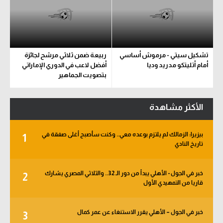
تشكيل سيتي - مرموش أساسي
ربيعة ضمن ثلاثي مرشح لجائزة
أمام أتليتكو مدريد وديا
أفضل لاعب في الدوري الإماراتي
بتصويت الجماهير
الأكثر مشاهدة
بيزيرا: الزمالك لم يلتزم بوعده معي.. وكنت سأصبح أغلى صفقة في
1
تاريخ النادي
خبر في الجول - الأهلي يبدأ من دور الـ 32.. والثلاثي المصري يشارك
2
قاريا من التمهيدي الأول
خبر في الجول – الأهلي يقرر الاستنغاء عن عمر كمال
3