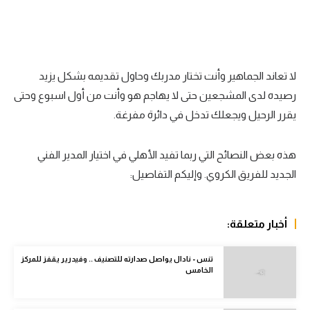
الدوري السعودي للمحترفين
دوري أبطال أوروبا
لا تعاند الجماهير وأنت تختار مدربك وحاول تقديمه بشكل يزيد
دوري أبطال إفريقيا
رصيده لدى المشجعين حتى لا يهاجم هو وأنت من أول اسبوع وحتى
كل البطولات
يقرر الرحيل ويجعلك تدخل في دائرة مفرغة.
أقسام
هذه بعض النصائح التي ربما تفيد الأهلي في اختيار المدير الفني
الكرة المصرية
الجديد للفريق الكروي. وإليكم التفاصيل:
الدوري المصري
الكرة الأوروبية
أخبار متعلقة:
الكرة الإفريقية
تنس - نادال يواصل صدارته للتصنيف .. وفيدرير يقفز للمركز
الخامس
منتخب مصر
سعودي في الجول