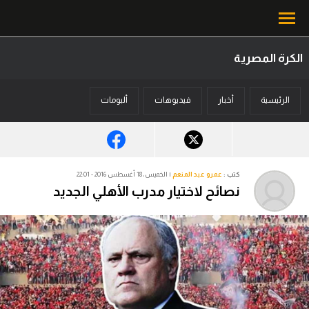
الكرة المصرية
محتوى إخباري
الرئيسية
أخبار
فيديوهات
ألبومات
الرئيسية
أخبار
مباريات
كتب :
عمرو عبد المنعم
| الخميس، 18 أغسطس 2016 - 22:01
نصائح لاختيار مدرب الأهلي الجديد
ميركاتو
فانتازي في الجول
مسابقة التوقعات
فيديوهات
عدسات