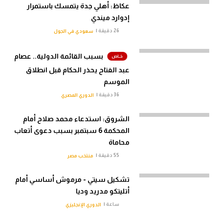
عكاظ: أهلي جدة يتمسك باستمرار
إدوارد ميندي
26 دقيقة |
سعودي في الجول
بسبب القائمة الدولية.. عصام
عبد الفتاح يحذر الحكام قبل انطلاق
الموسم
36 دقيقة |
الدوري المصري
الشروق: استدعاء محمد صلاح أمام
المحكمة 6 سبتمبر بسبب دعوى أتعاب
محاماة
55 دقيقة |
منتخب مصر
تشكيل سيتي - مرموش أساسي أمام
أتليتكو مدريد وديا
ساعة |
الدوري الإنجليزي