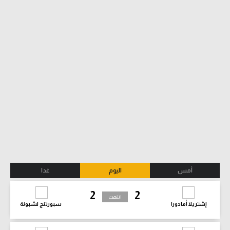
أمس
اليوم
غدا
2
2
انتهت
إشتريلا أمادورا
سبورتنج لشبونة