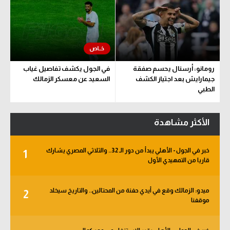
رومانو: أرسنال يحسم صفقة
في الجول يكشف تفاصيل غياب
جيمارايش بعد اجتياز الكشف
السعيد عن معسكر الزمالك
الطبي
الأكثر مشاهدة
خبر في الجول - الأهلي يبدأ من دور الـ 32.. والثلاثي المصري يشارك
1
قاريا من التمهيدي الأول
ميدو: الزمالك وقع في أيدي حفنة من المحتالين.. والتاريخ سيخلد
2
موقفنا