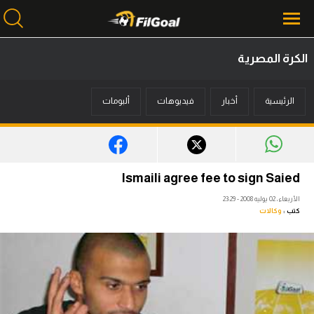
الكرة المصرية
محتوى إخباري
الرئيسية
أخبار
فيديوهات
ألبومات
الرئيسية
أخبار
مباريات
Ismaili agree fee to sign Saied
ميركاتو
الأربعاء، 02 يوليه 2008 - 23:29
كتب :
وكالات
فانتازي في الجول
مسابقة التوقعات
فيديوهات
عدسات