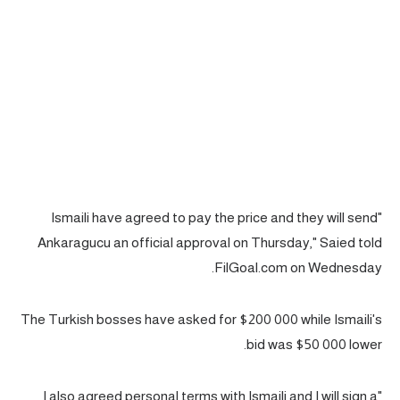
سعودي في الجول
الدوري الإنجليزي
الدوري الإسباني
دوري أبطال أوروبا
القسم الثاني
رياضات أخرى
"Ismaili have agreed to pay the price and they will send
أمم إفريقيا
Ankaragucu an official approval on Thursday," Saied told
FilGoal.com on Wednesday.
كرة السلة الأمريكية
كرة سلة
The Turkish bosses have asked for $200 000 while Ismaili's
bid was $50 000 lower.
كرة يد
كرة طائرة
"I also agreed personal terms with Ismaili and I will sign a