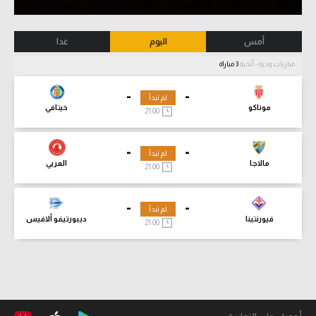
أمس
اليوم
غدا
مباريات ودية - أندية
3 مباراة
-
-
لم تبدأ
موناكو
خيتافي
21:00
-
-
لم تبدأ
مالاجا
العربي
21:00
-
-
لم تبدأ
فيورنتينا
ديبورتيفو ألافيس
21:00