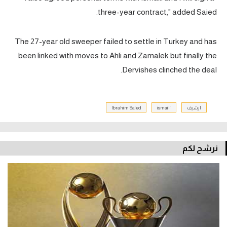
الوطن العربي
three-year contract," added Saied.
في المونديال
The 27-year old sweeper failed to settle in Turkey and has
رياضة نسائية
been linked with moves to Ahli and Zamalek but finally the
Dervishes clinched the deal.
آسيا
أمريكا
ارشيف
ismaili
Ibrahim Saied
ركن الألعاب
أقسام خاصة
نرشح لكم
Gamers
ميركاتو
تحقيق في الجول
تقرير في الجول