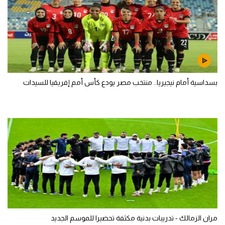
بسداسية أمام نيجيريا.. منتخب مصر يودع كأس أمم إفريقيا للسيدات
مران الزمالك - تدريبات بدنية مكثفة تحضيرا للموسم الجديد