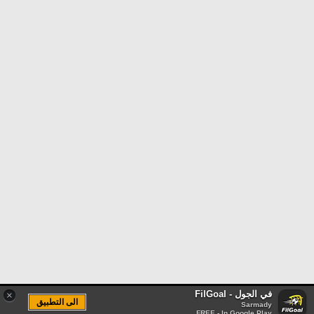
في الجول - FilGoal
×
الى التطبيق
Sarmady
FREE - In Google Play