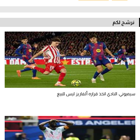
تحليل في الجول
حكايات في الجول
نرشح لكم
كويز في الجول
فيديو في الجول
سيميوني: النادي اتخذ قراره ألفاريز ليس للبيع