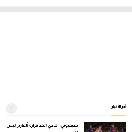
أخر الأخبار
سيميوني: النادي اتخذ قراره ألفاريز ليس