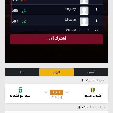
أمس
اليوم
غدا
الدوري البرتغالي
1 مباراة
-
-
لم تبدأ
إشتريلا أمادورا
سبورتنج لشبونة
22:30
مباريات ودية - أندية
4 مباراة