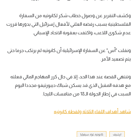
الوطن العربي
وكشف التقرير عن وصول خطاب شكر لكانوتيه من السفارة
في المونديال
الفلسطينية بسبب رفضه العلني لأفعال إسرائيل التي بدورها قررت
رياضة نسائية
عدم شكوى اللاعب، واكتفت بعقوبة الاتحاد الإسباني.
آسيا
ونقلت "أس" عن السفارة الإسرائيلية أن كانوتيه لم يرتكب جرما حتى
أمريكا
يتم تصعيد الأمر.
ركن الألعاب
وتنتهي القصة عند هذا الحد، إلا في حال كرر المهاجم المالي فعلته
مع هدفه المقبل الذي قد يسكن شباك ديبورتيفو مجددا اليوم
أقسام خاصة
السبت في إطار الجولة الـ18 من منافسات الليجا.
Gamers
ميركاتو
شاهد أهداف اللقاء الثلاثة ولقطة كانوتيه
تحقيق في الجول
تقرير في الجول
ارشيف
كانوتيه، غزة، سيفيليا