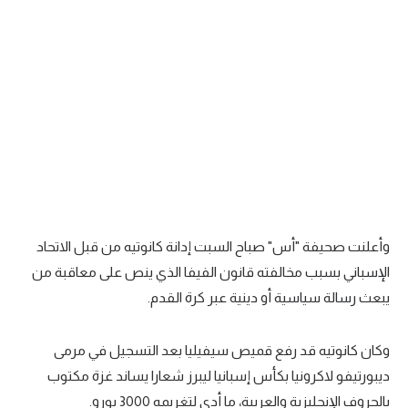
سعودي في الجول
الدوري الإنجليزي
الدوري الإسباني
دوري أبطال أوروبا
القسم الثاني
رياضات أخرى
أمم إفريقيا
وأعلنت صحيفة "أس" صباح السبت إدانة كانوتيه من قبل الاتحاد
الإسباني بسبب مخالفته قانون الفيفا الذي ينص على معاقبة من
كرة السلة الأمريكية
يبعث رسالة سياسية أو دينية عبر كرة القدم.
كرة سلة
وكان كانوتيه قد رفع قميص سيفيليا بعد التسجيل في مرمى
كرة يد
ديبورتيفو لاكرونيا بكأس إسبانيا ليبرز شعارا يساند غزة مكتوب
كرة طائرة
بالحروف الإنجليزية والعربية، ما أدى لتغريمه 3000 يورو.