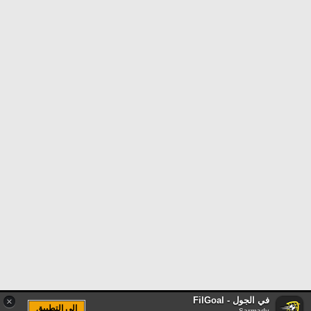
في الجول - FilGoal
×
الى التطبيق
Sarmady