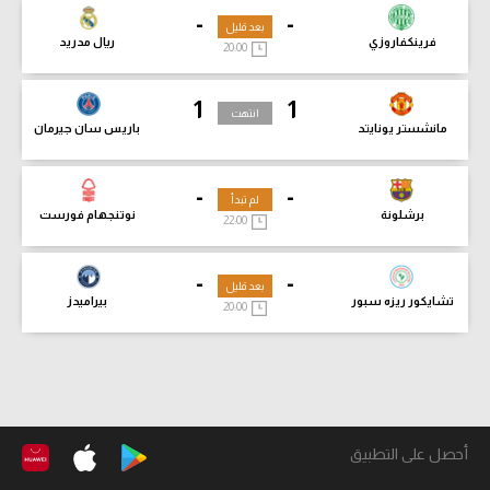
-
-
بعد قليل
فرينكفاروزي
ريال مدريد
20:00
1
1
انتهت
مانشستر يونايتد
باريس سان جيرمان
-
-
لم تبدأ
برشلونة
نوتنجهام فورست
22:00
-
-
بعد قليل
تشايكور ريزه سبور
بيراميدز
20:00
أحصل على التطبيق