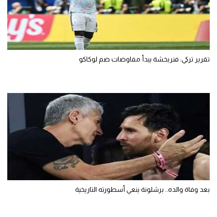
تقرير تركي: فنربخشة يبدأ مفاوضات ضم لوكاكو
بعد وفاة والده.. برشلونة ينعي أسطورته التاريخية