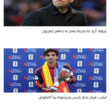
إيراولا: أريد بناء فريقا يفتخر به جماهير ليفربول
ليكيب: فيران يختار باريس وبرشلونة يبدأ التفاوض