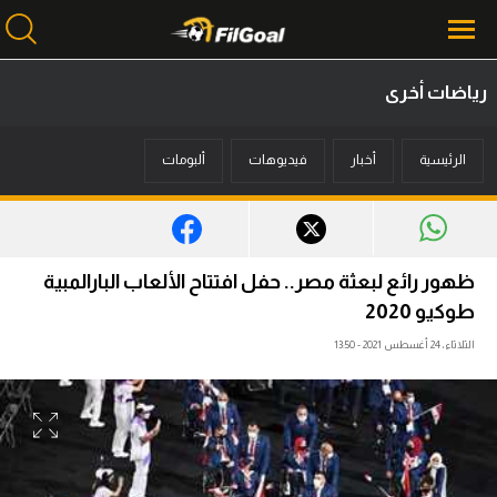
رياضات أخرى
محتوى إخباري
الرئيسية
أخبار
فيديوهات
ألبومات
الرئيسية
أخبار
مباريات
ظهور رائع لبعثة مصر.. حفل افتتاح الألعاب البارالمبية
ميركاتو
طوكيو 2020
الثلاثاء، 24 أغسطس 2021 - 13:50
فانتازي في الجول
مسابقة التوقعات
فيديوهات
عدسات