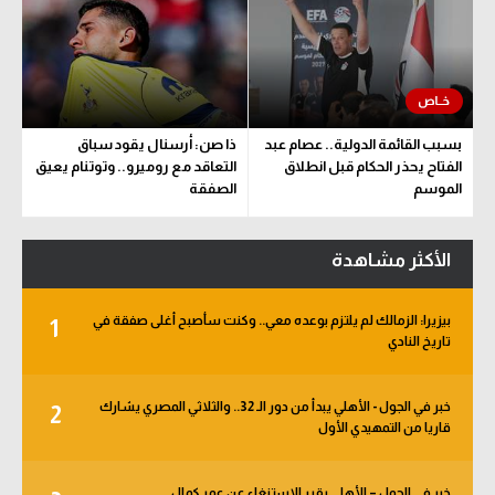
بسبب القائمة الدولية.. عصام عبد
ذا صن: أرسنال يقود سباق
الفتاح يحذر الحكام قبل انطلاق
التعاقد مع روميرو.. وتوتنام يعيق
الموسم
الصفقة
الأكثر مشاهدة
بيزيرا: الزمالك لم يلتزم بوعده معي.. وكنت سأصبح أغلى صفقة في
1
تاريخ النادي
خبر في الجول - الأهلي يبدأ من دور الـ 32.. والثلاثي المصري يشارك
2
قاريا من التمهيدي الأول
خبر في الجول – الأهلي يقرر الاستنغاء عن عمر كمال