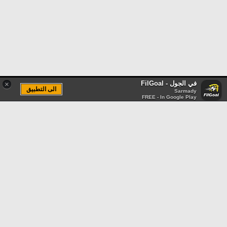
في الجول - FilGoal
×
الى التطبيق
Sarmady
FREE - In Google Play