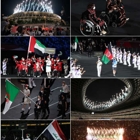
الدوري السعودي للمحترفين
دوري أبطال أوروبا
دوري أبطال إفريقيا
كل البطولات
أقسام
الكرة المصرية
الدوري المصري
الكرة الأوروبية
الكرة الإفريقية
منتخب مصر