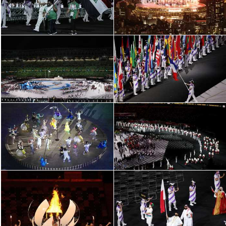
سعودي في الجول
الدوري الإنجليزي
الدوري الإسباني
دوري أبطال أوروبا
القسم الثاني
رياضات أخرى
أمم إفريقيا
كرة السلة الأمريكية
كرة سلة
كرة يد
كرة طائرة