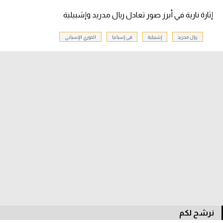
الوطن العربي
إثارة نارية في أبرز صور تعادل ريال مدريد وإشبيلية
في المونديال
ريال مدريد
إشبيلية
في إسبانيا
الدوري الإسباني
رياضة نسائية
آسيا
أمريكا
ركن الألعاب
أقسام خاصة
Gamers
ميركاتو
تحقيق في الجول
نرشح لكم
تقرير في الجول