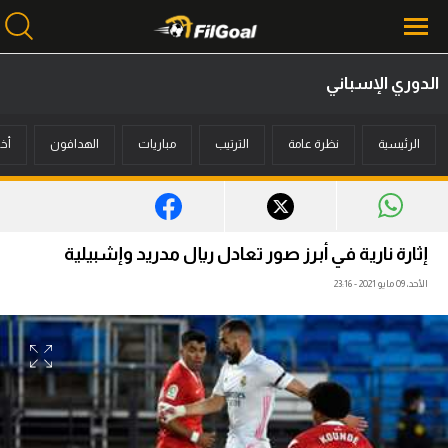
الدوري الإسباني
محتوى إخباري
الرئيسية
نظرة عامة
الترتيب
مباريات
الهدافون
أخب
الرئيسية
أخبار
مباريات
إثارة نارية في أبرز صور تعادل ريال مدريد وإشبيلية
ميركاتو
الأحد، 09 مايو 2021 - 23:16
فانتازي في الجول
مسابقة التوقعات
فيديوهات
عدسات