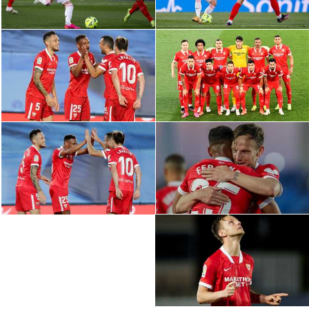
سعودي في الجول
الدوري الإنجليزي
الدوري الإسباني
دوري أبطال أوروبا
القسم الثاني
رياضات أخرى
أمم إفريقيا
كرة السلة الأمريكية
كرة سلة
كرة يد
كرة طائرة