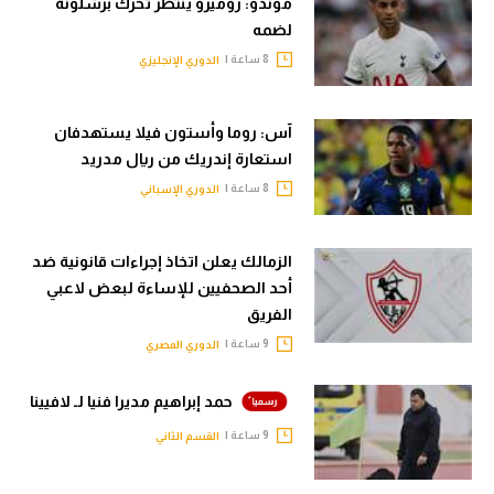
موندو: روميرو ينتظر تحرك برشلونة
لضمه
8 ساعة |
الدوري الإنجليزي
آس: روما وأستون فيلا يستهدفان
استعارة إندريك من ريال مدريد
8 ساعة |
الدوري الإسباني
الزمالك يعلن اتخاذ إجراءات قانونية ضد
أحد الصحفيين للإساءة لبعض لاعبي
الفريق
9 ساعة |
الدوري المصري
حمد إبراهيم مديرا فنيا لـ لافيينا
9 ساعة |
القسم الثاني