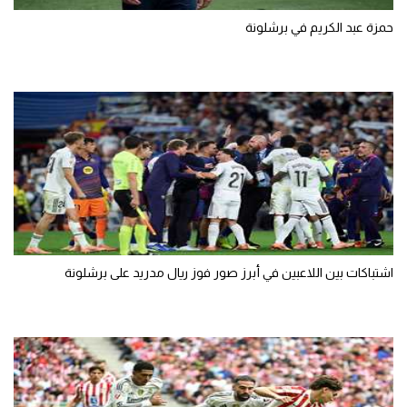
حمزة عبد الكريم في برشلونة
اشتباكات بين اللاعبين في أبرز صور فوز ريال مدريد على برشلونة