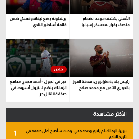
الأهلي يكشف موعد انضمام
برشلونة يضع ليفاندوفسكي ضمن
منصف بقرار لمعسكر إسبانيا
قائمة أساطير النادي
رئيس بلدية طرابزون: هدفنا الفوز
خبر في الجول – أحمد مجدي مدافع
بالدوري الثامن مع محمد صلاح
الزمالك ينضم لـ بترول أسيوط في
صفقة انتقال حر
الأكثر مشاهدة
بيزيرا: الزمالك لم يلتزم بوعده معي.. وكنت سأصبح أغلى صفقة في
1
تاريخ النادي