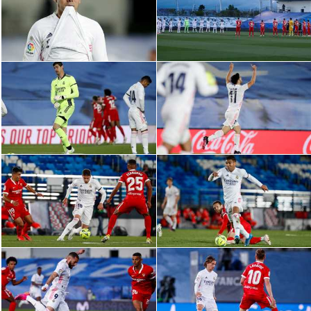
الدوري السعودي للمحترفين
دوري أبطال أوروبا
دوري أبطال إفريقيا
كل البطولات
أقسام
الكرة المصرية
الدوري المصري
الكرة الأوروبية
الكرة الإفريقية
منتخب مصر