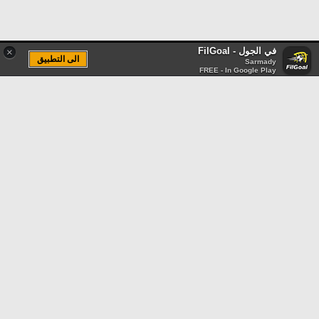
في الجول - FilGoal
×
الى التطبيق
Sarmady
FREE - In Google Play