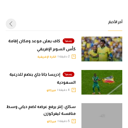
أخر الأخبار
كاف يعلن موعد ومكان إقامة
كأس السوبر الإفريقي
2 دقيقة |
الكرة الإفريقية
إدريسا جانا جاي ينضم للدرعية
السعودية
4 دقيقة |
ميركاتو
سكاي: إنتر يرفع عرضه لضم ديابي وسط
منافسة ليفركوزن
5 دقيقة |
ميركاتو