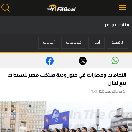
منتخب مصر
محتوى إخباري
الرئيسية
أخبار
فيديوهات
ألبومات
الرئيسية
أخبار
مباريات
التحامات ومهارات في صور ودية منتخب مصر للسيدات
ميركاتو
مع لبنان
الأربعاء، 23 ديسمبر 2020 - 19:43
فانتازي في الجول
مسابقة التوقعات
فيديوهات
عدسات