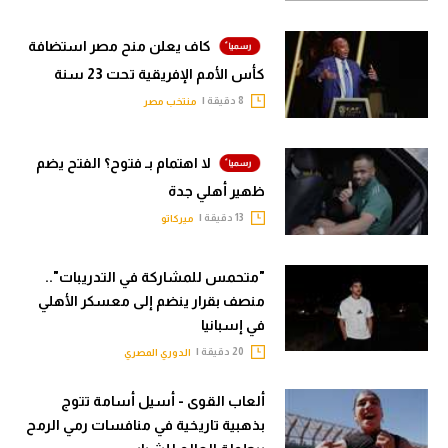
كاف يعلن منح مصر استضافة
كأس الأمم الإفريقية تحت 23 سنة
8 دقيقة |
منتخب مصر
لا اهتمام بـ فتوح؟ الفتح يضم
ظهير أهلي جدة
13 دقيقة |
ميركاتو
"متحمس للمشاركة في التدريبات"..
منصف بقرار ينضم إلى معسكر الأهلي
في إسبانيا
20 دقيقة |
الدوري المصري
ألعاب القوى - أسيل أسامة تتوج
بذهبية تاريخية في منافسات رمي الرمح