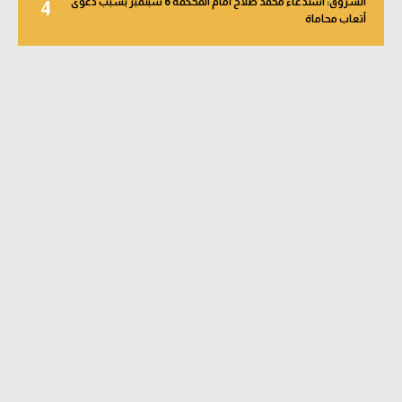
الشروق: استدعاء محمد صلاح أمام المحكمة 6 سبتمبر بسبب دعوى
4
أتعاب محاماة