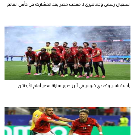
استقبال رسمي وجماهيري لـ منتخب مصر بعد المشاركة في كأس العالم
الوطن العربي
في المونديال
رياضة نسائية
آسيا
أمريكا
ركن الألعاب
رأسية ياسر وتصدي شوبير في أبرز صور مباراة مصر أمام الأرجنتين
أقسام خاصة
Gamers
ميركاتو
تحقيق في الجول
تقرير في الجول