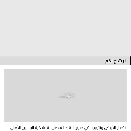
الدوري السعودي للمحترفين
دوري أبطال أوروبا
دوري أبطال إفريقيا
كل البطولات
نرشح لكم
أقسام
الكرة المصرية
الدوري المصري
الكرة الأوروبية
الكرة الإفريقية
منتخب مصر
انتصار الأبيض وتتويجه في صور اللقاء الفاصل لقمة كرة اليد بين الأهلي