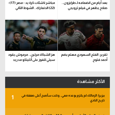
بعد أيام من انضمامه لـ طرابزون..
مباشر ناشئات كرة يد - مصر (17)-
صلاح يظهر في فيلم ترويجي
(22) الدنمارك.. الشوط الثاني
تقرير: الفتح السعودي مهتم بضم
هز الشباك مرتين.. مرموش يقود
أحمد فتوح
سيتي للفوز على أتليتكو مدريد
الأكثر مشاهدة
بيزيرا: الزمالك لم يلتزم بوعده معي.. وكنت سأصبح أغلى صفقة في
1
تاريخ النادي