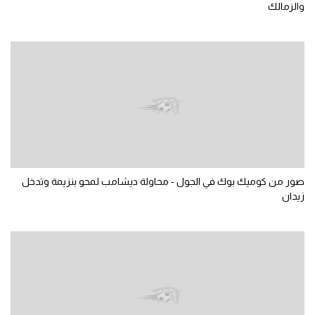
والزمالك
سعودي في الجول
الدوري الإنجليزي
الدوري الإسباني
دوري أبطال أوروبا
القسم الثاني
رياضات أخرى
صور من كوميك بوك في الجول - محاولة ديشامب لمحو بنزيمة وتدخل
أمم إفريقيا
زيدان
كرة السلة الأمريكية
كرة سلة
كرة يد
كرة طائرة