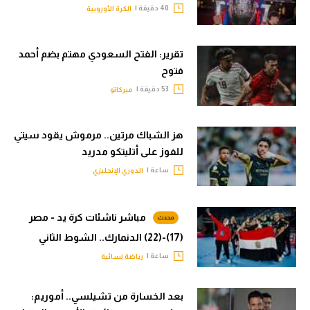
40 دقيقة |
الكرة الأوروبية
تقرير: الفتح السعودي مهتم بضم أحمد
فتوح
53 دقيقة |
ميركاتو
هز الشباك مرتين.. مرموش يقود سيتي
للفوز على أتليتكو مدريد
ساعة |
الدوري الإنجليزي
مباشر ناشئات كرة يد - مصر
(17)-(22) الدنمارك.. الشوط الثاني
ساعة |
رياضة نسائية
بعد الخسارة من تشيلسي.. أموريم: