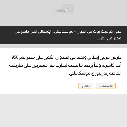
آراء حرة
ركن الألعاب
صور كوميك بوك في الجول - موسكاتيللي.. الإيطالي الذي دافع عن
مصر في الحرب
بطولات
أمريكا 2026
حارس مرمى إيطالي ولكنه في العدوان الثلاثي على مصر عام 1956
الدوري المصري
أخذ كاميرته وبدأ يرصد ما يحدث ليحارب مع المصريين على طريقته
الخاصة إنه إيتوري موسكاتيللي.
الدوري الإنجليزي الممتاز
الدوري الإسباني
موسكاتيللي
المصري
الدوري الإيطالي
الدوري الألماني
الدوري الفرنسي