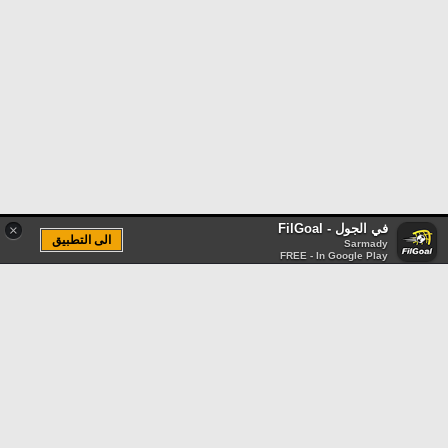
في الجول - FilGoal
×
الى التطبيق
Sarmady
FREE - In Google Play