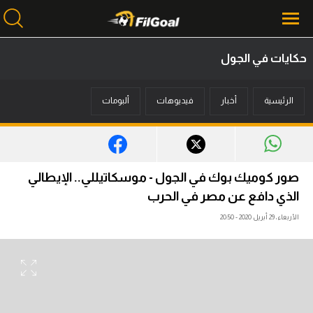
حكايات في الجول
محتوى إخباري
الرئيسية
أخبار
فيديوهات
ألبومات
الرئيسية
أخبار
مباريات
صور كوميك بوك في الجول - موسكاتيللي.. الإيطالي
ميركاتو
الذي دافع عن مصر في الحرب
الأربعاء، 29 أبريل 2020 - 20:50
فانتازي في الجول
مسابقة التوقعات
فيديوهات
عدسات