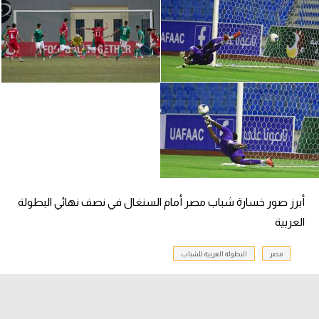
الدوري السعودي للمحترفين
دوري أبطال أوروبا
دوري أبطال إفريقيا
كل البطولات
أقسام
الكرة المصرية
أبرز صور خسارة شباب مصر أمام السنغال في نصف نهائي البطولة
العربية
الدوري المصري
الكرة الأوروبية
مصر
البطولة العربية للشباب
الكرة الإفريقية
منتخب مصر