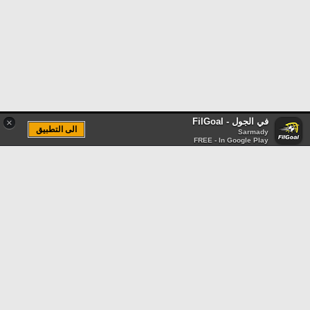
في الجول - FilGoal
×
الى التطبيق
Sarmady
FREE - In Google Play