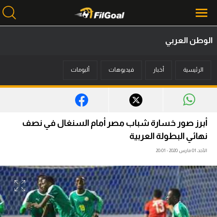
الوطن العربي
محتوى إخباري
الرئيسية
أخبار
فيديوهات
ألبومات
الرئيسية
أخبار
مباريات
أبرز صور خسارة شباب مصر أمام السنغال في نصف
ميركاتو
نهائي البطولة العربية
الأحد، 01 مارس 2020 - 20:01
فانتازي في الجول
مسابقة التوقعات
فيديوهات
عدسات