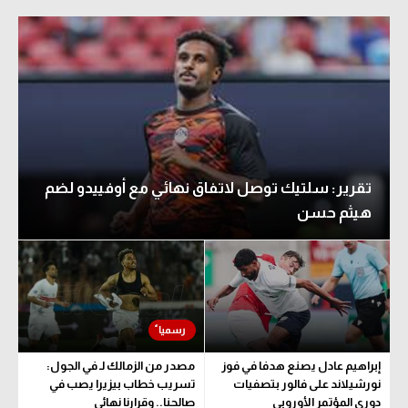
تقرير: سلتيك توصل لاتفاق نهائي مع أوفييدو لضم
هيثم حسن
إبراهيم عادل يصنع هدفا في فوز
مصدر من الزمالك لـ في الجول:
نورشيلاند على فالور بتصفيات
تسريب خطاب بيزيرا يصب في
دوري المؤتمر الأوروبي
صالحنا.. وقرارنا نهائي