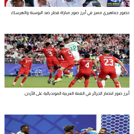
الوطن العربي
حضور جماهيري مميز في أبرز صور مباراة قطر ضد البوسنة والهرسك
في المونديال
رياضة نسائية
آسيا
أمريكا
ركن الألعاب
أقسام خاصة
أبرز صور انتصار الجزائر في القمة العربية المونديالية على الأردن
Gamers
ميركاتو
تحقيق في الجول
تقرير في الجول