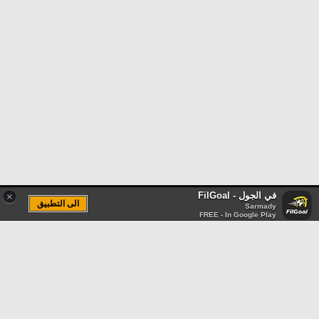
في الجول - FilGoal
×
الى التطبيق
Sarmady
FREE - In Google Play