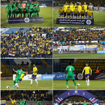
الدوري السعودي للمحترفين
دوري أبطال أوروبا
دوري أبطال إفريقيا
كل البطولات
أقسام
الكرة المصرية
الدوري المصري
الكرة الأوروبية
الكرة الإفريقية
منتخب مصر