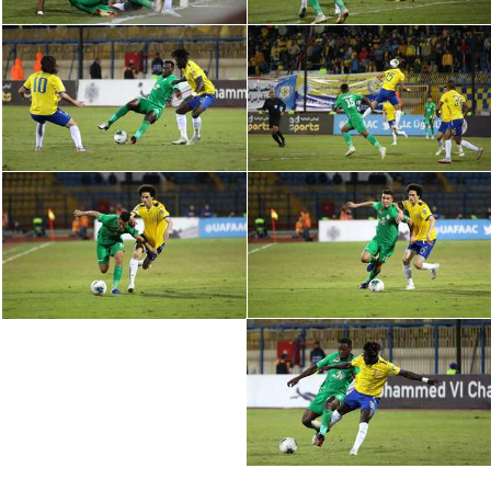
الوطن العربي
في المونديال
رياضة نسائية
آسيا
أمريكا
ركن الألعاب
أقسام خاصة
Gamers
ميركاتو
تحقيق في الجول
تقرير في الجول