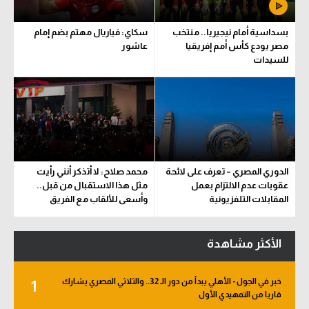
بسداسية أمام نيجيريا.. منتخب
سكاي: فياريال مهتم بضم إمام
مصر يودع كأس أمم إفريقيا
عاشور
للسيدات
الدوري المصري – تعرف على لائحة
محمد صلاح: لا أتذكر أنني رأيت
عقوبات عدم الالتزام بعمل
مثل هذا الاستقبال من قبل..
المقابلات التلفزيونية
وأسعى للألقاب مع الفريق
الأكثر مشاهدة
خبر في الجول - الأهلي يبدأ من دور الـ 32.. والثلاثي المصري يشارك
1
قاريا من التمهيدي الأول