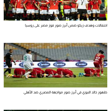
احتفالات وهدف زيكو ضمن أبرز صور فوز مصر على روسيا
ظهور خالد النبوي في أبرز صور مواجهة المصري ضد الأهلي