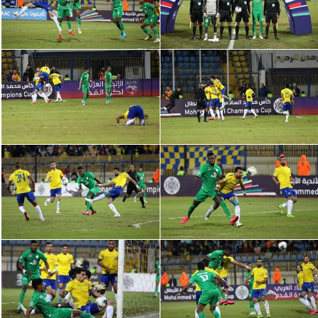
سعودي في الجول
الدوري الإنجليزي
الدوري الإسباني
دوري أبطال أوروبا
القسم الثاني
رياضات أخرى
أمم إفريقيا
كرة السلة الأمريكية
كرة سلة
كرة يد
كرة طائرة