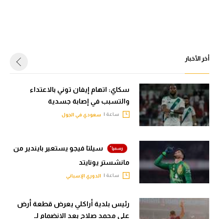
سعودي في الجول
الدوري الإنجليزي
الدوري الإسباني
أخر الأخبار
دوري أبطال أوروبا
سكاي: اتهام إيفان توني بالاعتداء
القسم الثاني
والتسبب في إصابة جسدية
رياضات أخرى
ساعة |
سعودي في الجول
أمم إفريقيا
سيلتا فيجو يستعير بايندير من
كرة السلة الأمريكية
مانشستر يونايتد
كرة سلة
ساعة |
الدوري الإسباني
كرة يد
رئيس بلدية أراكلي يعرض قطعة أرض
كرة طائرة
على محمد صلاح بعد الانضمام لـ