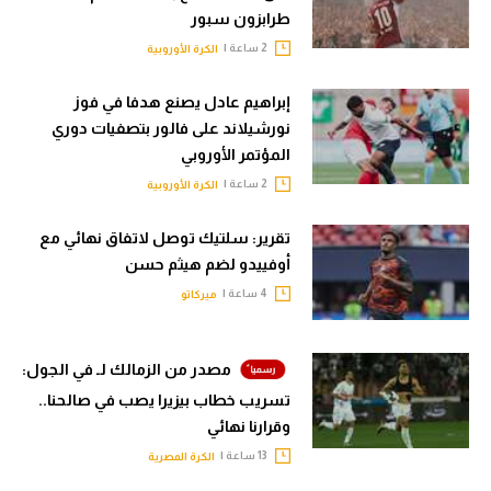
طرابزون سبور
الوطن العربي
2 ساعة |
الكرة الأوروبية
في المونديال
إبراهيم عادل يصنع هدفا في فوز
رياضة نسائية
نورشيلاند على فالور بتصفيات دوري
آسيا
المؤتمر الأوروبي
2 ساعة |
الكرة الأوروبية
أمريكا
تقرير: سلتيك توصل لاتفاق نهائي مع
ركن الألعاب
أوفييدو لضم هيثم حسن
4 ساعة |
ميركاتو
أقسام خاصة
Gamers
مصدر من الزمالك لـ في الجول:
ميركاتو
تسريب خطاب بيزيرا يصب في صالحنا..
وقرارنا نهائي
تحقيق في الجول
13 ساعة |
الكرة المصرية
تقرير في الجول