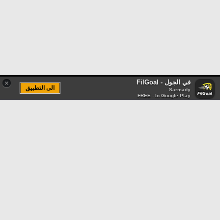
في الجول - FilGoal
×
الى التطبيق
Sarmady
FREE - In Google Play