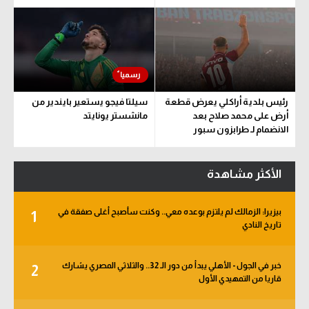
رئيس بلدية أراكلي يعرض قطعة
سيلتا فيجو يستعير بايندير من
أرض على محمد صلاح بعد
مانشستر يونايتد
الانضمام لـ طرابزون سبور
الأكثر مشاهدة
بيزيرا: الزمالك لم يلتزم بوعده معي.. وكنت سأصبح أغلى صفقة في
1
تاريخ النادي
خبر في الجول - الأهلي يبدأ من دور الـ 32.. والثلاثي المصري يشارك
2
قاريا من التمهيدي الأول