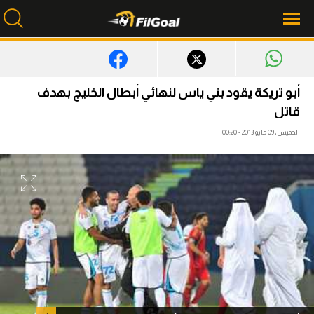
محتوى إخباري
أبو تريكة يقود بني ياس لنهائي أبطال الخليج بهدف
قاتل
الرئيسية
الخميس، 09 مايو 2013 - 00:20
أخبار
مباريات
ميركاتو
فانتازي في الجول
مسابقة التوقعات
فيديوهات
عدسات