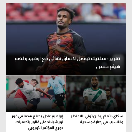
تقرير: سلتيك توصل لاتفاق نهائي مع أوفييدو لضم
هيثم حسن
سكاي: اتهام إيفان توني بالاعتداء
إبراهيم عادل يصنع هدفا في فوز
والتسبب في إصابة جسدية
نورشيلاند على فالور بتصفيات
دوري المؤتمر الأوروبي