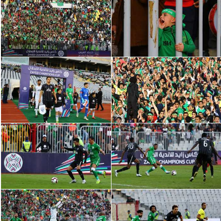
الدوري السعودي للمحترفين
دوري أبطال أوروبا
دوري أبطال إفريقيا
كل البطولات
أقسام
الكرة المصرية
الدوري المصري
الكرة الأوروبية
الكرة الإفريقية
منتخب مصر