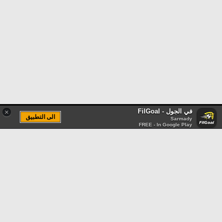
في الجول - FilGoal
×
الى التطبيق
Sarmady
FREE - In Google Play