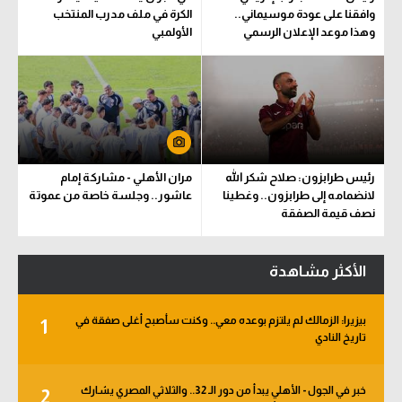
وافقنا على عودة موسيماني..
الكرة في ملف مدرب المنتخب
وهذا موعد الإعلان الرسمي
الأولمبي
رئيس طرابزون: صلاح شكر الله
مران الأهلي - مشاركة إمام
لانضمامه إلى طرابزون.. وغطينا
عاشور.. وجلسة خاصة من عموتة
نصف قيمة الصفقة
الأكثر مشاهدة
بيزيرا: الزمالك لم يلتزم بوعده معي.. وكنت سأصبح أغلى صفقة في
1
تاريخ النادي
خبر في الجول - الأهلي يبدأ من دور الـ 32.. والثلاثي المصري يشارك
2