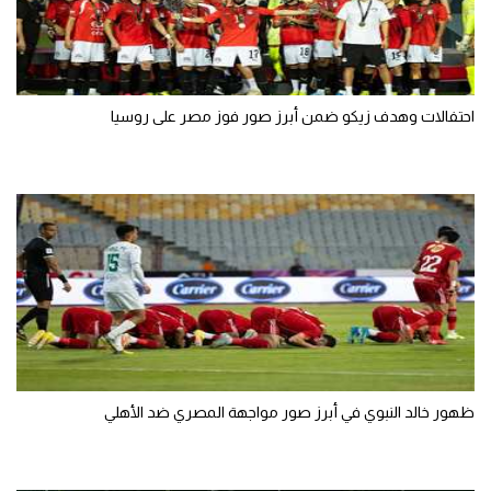
احتفالات وهدف زيكو ضمن أبرز صور فوز مصر على روسيا
ظهور خالد النبوي في أبرز صور مواجهة المصري ضد الأهلي