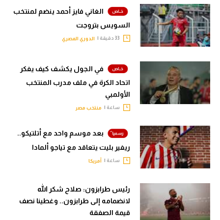
الغاني فايز أحمد ينضم لمنتخب
السويس بتروجت
33 دقيقة |
الدوري المصري
في الجول يكشف كيف يفكر
اتحاد الكرة في ملف مدرب المنتخب
الأولمبي
ساعة |
منتخب مصر
بعد موسم واحد مع أتلتيكو..
ريفير بليت يتعاقد مع تياجو ألمادا
ساعة |
أمريكا
رئيس طرابزون: صلاح شكر الله
لانضمامه إلى طرابزون.. وغطينا نصف
قيمة الصفقة