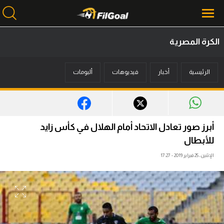
الكرة المصرية
محتوى إخباري
الرئيسية
أخبار
فيديوهات
ألبومات
الرئيسية
أخبار
مباريات
أبرز صور تعادل الاتحاد أمام الهلال في كأس زايد
ميركاتو
للأبطال
الإثنين، 25 فبراير 2019 - 17:27
فانتازي في الجول
مسابقة التوقعات
فيديوهات
عدسات