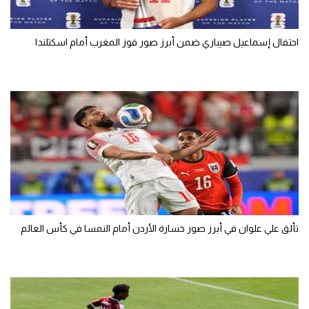
احتفال إسماعيل صيباري ضمن أبرز صور فوز المغرب أمام اسكتلندا
تألق علي علوان في أبرز صور خسارة الأردن أمام النمسا في كأس العالم