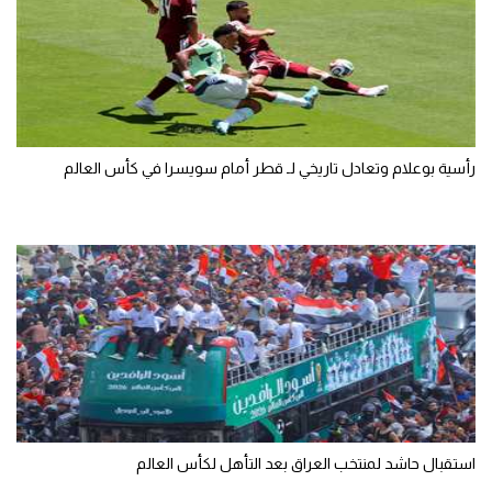
رأسية بوعلام وتعادل تاريخي لـ قطر أمام سويسرا في كأس العالم
استقبال حاشد لمنتخب العراق بعد التأهل لكأس العالم