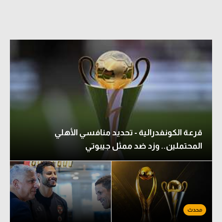
قرعة الكونفدرالية - تحديد منافسي الأهلي
المحتملين.. وزد ضد ممثل جيبوتي