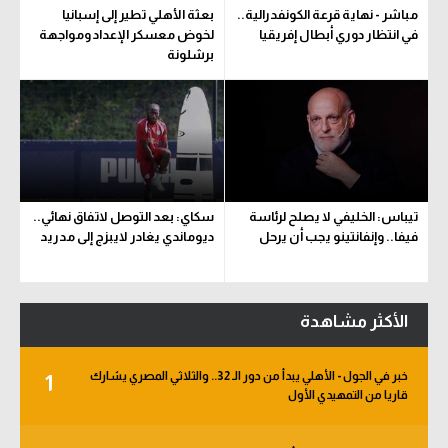
مباشر - نهاية قرعة الكونفدرالية..
بعثة الأهلي تطير إلى إسبانيا
في انتظار دوري أبطال إفريقيا
لخوض معسكر الإعداد ومواجهة
برشلونة
تيباس: الخليفي لا يصلح لرئاسة
سكاي: بعد التوصل لاتفاق نهائي..
فيفا.. وإنفانتينو يجب أن يرحل
ديوماندي يغادر لايبزج إلى مدريد
الأكثر مشاهدة
خبر في الجول - الأهلي يبدأ من دور الـ 32.. والثلاثي المصري يشارك
1
قاريا من التمهيدي الأول