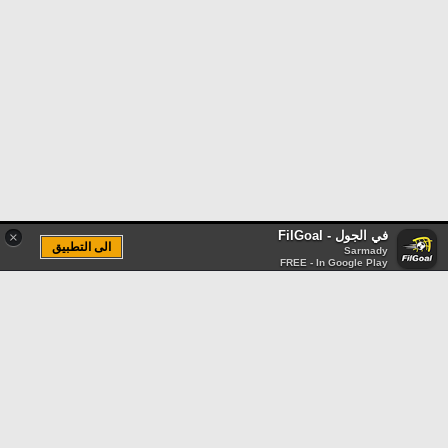
في الجول - FilGoal
×
الى التطبيق
Sarmady
FREE - In Google Play