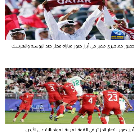
الوطن العربي
في المونديال
رياضة نسائية
آسيا
حضور جماهيري مميز في أبرز صور مباراة قطر ضد البوسنة والهرسك
أمريكا
ركن الألعاب
أقسام خاصة
Gamers
ميركاتو
تحقيق في الجول
أبرز صور انتصار الجزائر في القمة العربية المونديالية على الأردن
تقرير في الجول