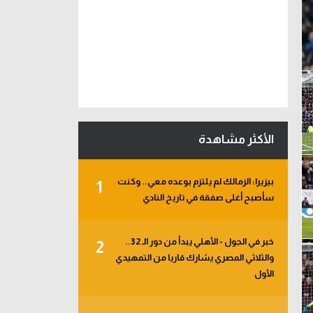
الأكثر مشاهدة
بيزيرا: الزمالك لم يلتزم بوعده معي.. وكنت
1
سأصبح أغلى صفقة في تاريخ النادي
خبر في الجول - الأهلي يبدأ من دور الـ 32..
2
والثلاثي المصري يشارك قاريا من التمهيدي
الأول