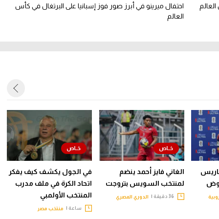
العالم
احتفال ميرينو في أبرز صور فوز إسبانيا على البرتغال في كأس
العالم
باريس
الغاني فايز أحمد ينضم
في الجول يكشف كيف يفكر
اوض
لمنتخب السويس بتروجت
اتحاد الكرة في ملف مدرب
المنتخب الأولمبي
36 دقيقة |
روبية
الدوري المصري
ساعة |
منتخب مصر