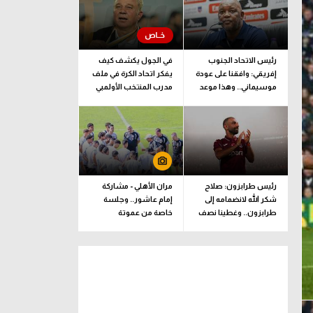
رئيس الاتحاد الجنوب
في الجول يكشف كيف
إفريقي: وافقنا على عودة
يفكر اتحاد الكرة في ملف
موسيماني.. وهذا موعد
مدرب المنتخب الأولمبي
الإعلان الرسمي
رئيس طرابزون: صلاح
مران الأهلي - مشاركة
شكر الله لانضمامه إلى
إمام عاشور.. وجلسة
طرابزون.. وغطينا نصف
خاصة من عموتة
قيمة الصفقة