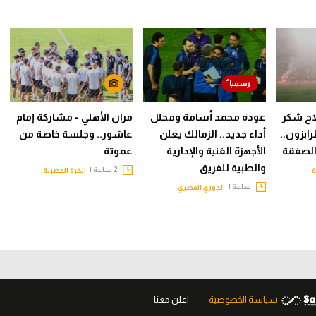
اح شكر
عودة محمد أسامة ومحلل
مران الأهلي - مشاركة إمام
رابزون..
أداء جديد.. الزمالك يعلن
عاشور.. وجلسة خاصة من
الصفقة
الأجهزة الفنية والإدارية
عموتة
والطبية للفريق
2 ساعة |
ة
الكرة المصرية
ساعة |
الدوري المصري
سياسة الخصوصية
اعلن معنا