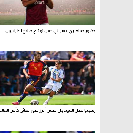
حضور جماهيري غفير في حفل توقيع صلاح لطرابزون
إسبانيا بطل المونديال ضمن أبرز صور نهائي كأس العالم 026