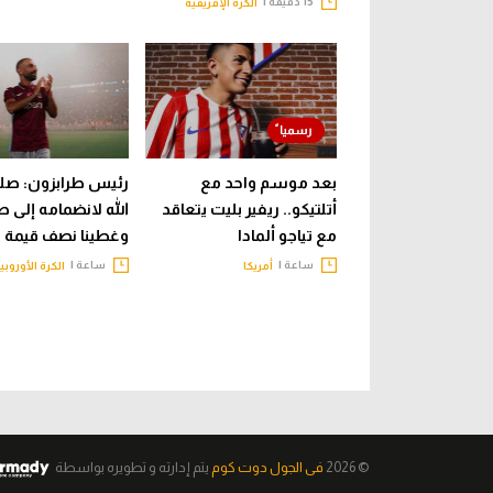
15 دقيقة |
الكرة الإفريقية
بعد موسم واحد مع
رئيس طرابزون: صل
أتلتيكو.. ريفير بليت يتعاقد
الله لانضمامه إلى ط
مع تياجو ألمادا
وغطينا نصف قيمة 
ساعة |
ساعة |
أمريكا
الكرة الأوروبي
© 2026
فى الجول دوت كوم
يتم إدارته و تطويره
بواسطة