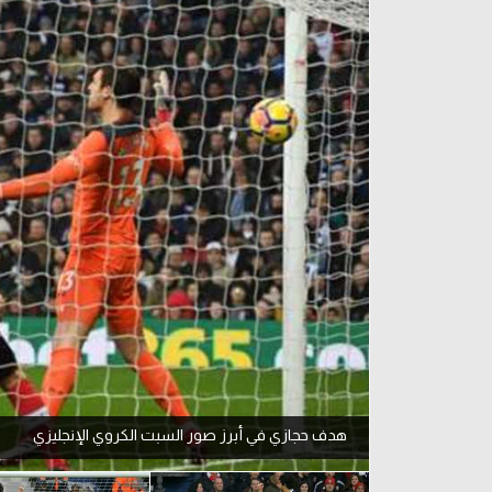
آراء حرة
الدوري ا
ركن الألعاب
دوري أبطا
دوري أبطا
كل البطولات
هدف حجازي في أبرز صور السبت الكروي الإنجليزي