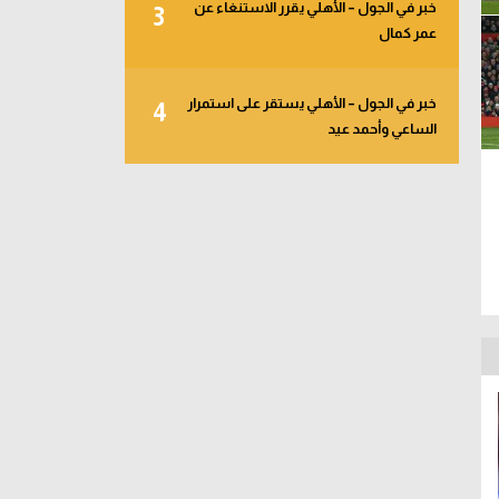
خبر في الجول – الأهلي يقرر الاستنغاء عن
3
عمر كمال
خبر في الجول – الأهلي يستقر على استمرار
4
الساعي وأحمد عيد