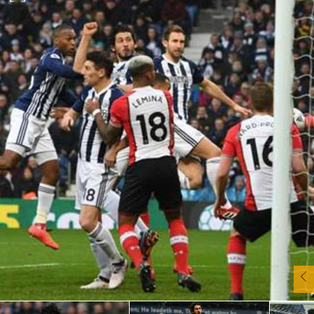
آسيا
دوري أبطال أوروبا
لسعودي للمحترفين
أمريكا
القسم الثاني
ل أوروبا
ركن الألعاب
رياضات أخرى
ل إفريقيا