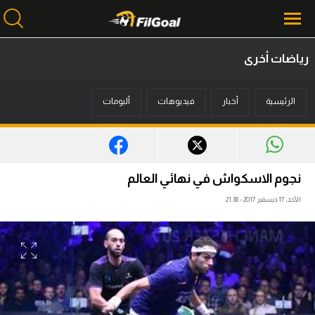
رياضات أخرى
محتوى إخباري
الرئيسية
أخبار
فيديوهات
ألبومات
الرئيسية
أخبار
مباريات
نجوم الاسكواش في نهائي العالم
ميركاتو
الأحد، 17 ديسمبر 2017 - 21:38
فانتازي في الجول
مسابقة التوقعات
فيديوهات
عدسات