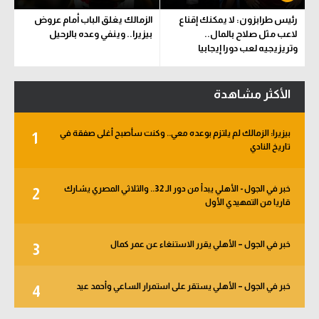
رئيس طرابزون: لا يمكنك إقناع
الزمالك يغلق الباب أمام عروض
لاعب مثل صلاح بالمال..
بيزيرا.. وينفي وعده بالرحيل
وتريزيجيه لعب دورا إيجابيا
الأكثر مشاهدة
بيزيرا: الزمالك لم يلتزم بوعده معي.. وكنت سأصبح أغلى صفقة في
1
تاريخ النادي
خبر في الجول - الأهلي يبدأ من دور الـ 32.. والثلاثي المصري يشارك
2
قاريا من التمهيدي الأول
خبر في الجول – الأهلي يقرر الاستنغاء عن عمر كمال
3
خبر في الجول – الأهلي يستقر على استمرار الساعي وأحمد عيد
4