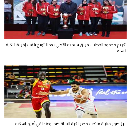
الوطن العربي
في المونديال
رياضة نسائية
آسيا
تكريم محمود الخطيب فريق سيدات الأهلي بعد التتويج بلقب إفريقيا لكرة
السلة
أمريكا
ركن الألعاب
أقسام خاصة
Gamers
ميركاتو
تحقيق في الجول
أبرز صور مباراة منتخب مصر لكرة السلة ضد أوغندا في أفروباسكت
تقرير في الجول