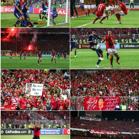
الدوري السعودي للمحترفين
دوري أبطال أوروبا
دوري أبطال إفريقيا
كل البطولات
أقسام
الكرة المصرية
الدوري المصري
الكرة الأوروبية
الكرة الإفريقية
منتخب مصر