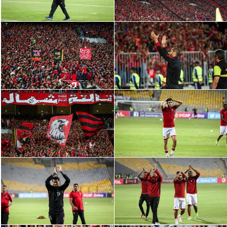
سعودي في الجول
الدوري الإنجليزي
الدوري الإسباني
دوري أبطال أوروبا
القسم الثاني
رياضات أخرى
أمم إفريقيا
كرة السلة الأمريكية
كرة سلة
كرة يد
كرة طائرة