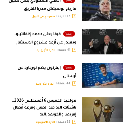
الأهلي السعودي يعلن تعيين
مارينو بوسيتش مدربا للفريق
37 دقيقة |
سعودي في الجول
فيفا يعلن دعمه لإنفانتينو..
ويعتذر عن أزمة مشروع الاستثمار
41 دقيقة |
الكرة الأوروبية
إيفرتون يضم نورجارد من
أرسنال
44 دقيقة |
الكرة الأوروبية
مواعيد الخميس 6 أغسطس 2026..
ناشئات اليد ضد الصين وقرعة أبطال
إفريقيا والكونفدرالية
52 دقيقة |
الكرة الإفريقية