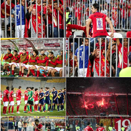
الوطن العربي
في المونديال
رياضة نسائية
آسيا
أمريكا
ركن الألعاب
أقسام خاصة
Gamers
ميركاتو
تحقيق في الجول
تقرير في الجول