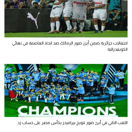
احتفالات جزائرية ضمن أبرز صور الزمالك ضد اتحاد العاصمة في نهائي
الكونفدرالية
اللقب الثاني في أبرز صور تتويج بيراميدز بكأس مصر على حساب زد