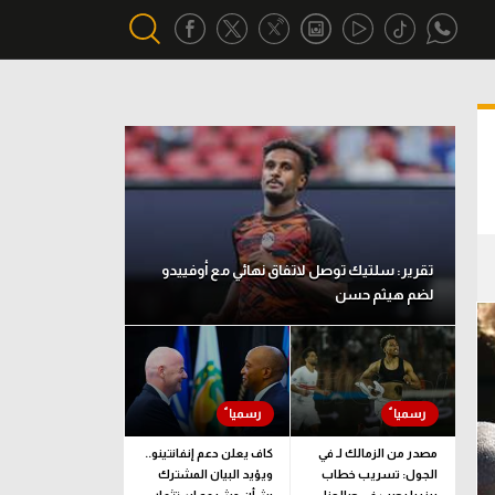
أقسام خاصة
Gamers
يكية
ميركاتو
تحقيق في الجول
تقرير: سلتيك توصل لاتفاق نهائي مع أوفييدو
لضم هيثم حسن
تقرير في الجول
تحليل في الجول
حكايات في الجول
كويز في الجول
مصدر من الزمالك لـ في
كاف يعلن دعم إنفانتينو..
الجول: تسريب خطاب
ويؤيد البيان المشترك
فيديو في الجول