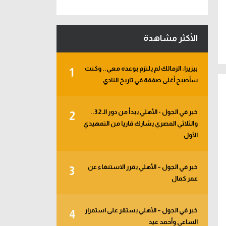
الأكثر مشاهدة
بيزيرا: الزمالك لم يلتزم بوعده معي.. وكنت
1
سأصبح أغلى صفقة في تاريخ النادي
خبر في الجول - الأهلي يبدأ من دور الـ 32..
2
والثلاثي المصري يشارك قاريا من التمهيدي
الأول
خبر في الجول – الأهلي يقرر الاستنغاء عن
3
عمر كمال
خبر في الجول – الأهلي يستقر على استمرار
4
الساعي وأحمد عيد