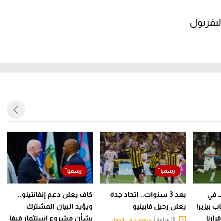
ليفربول
ـ في
بعد 3 سنوات.. اتحاد جدة
كاف يعلن دعم إنفانتينو..
 بيزيرا
يعلن رحيل فابينيو
ويؤيد البيان المشترك
ارنا
بشأن مشروع استثمار فيفا
10 ساعة |
سعودي في الجول