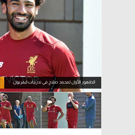
آراء حرة
الدوري ا
ركن الألعاب
دوري أبطا
دوري أبطا
كل البطولات
الظهور الأول لمحمد صلاح في تدريبات ليفربول