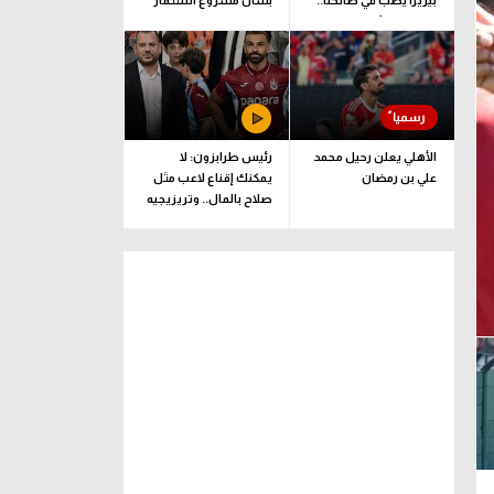
بيزيرا يصب في صالحنا..
بشأن مشروع استثمار
وقرارنا نهائي
فيفا
الأهلي يعلن رحيل محمد
رئيس طرابزون: لا
علي بن رمضان
يمكنك إقناع لاعب مثل
صلاح بالمال.. وتريزيجيه
لعب دورا إيجابيا