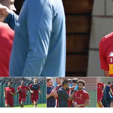
آسيا
دوري أبطال أوروبا
لسعودي للمحترفين
أمريكا
القسم الثاني
ل أوروبا
ركن الألعاب
رياضات أخرى
ل إفريقيا