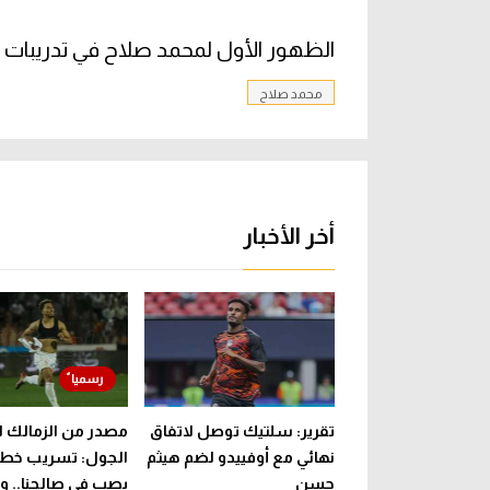
الظهور الأول لمحمد صلاح في تدريبات 
محمد صلاح
أخر الأخبار
تقرير: سلتيك توصل لاتفاق
مصدر من الزمالك ل
نهائي مع أوفييدو لضم هيثم
الجول: تسريب خطاب
حسن
يصب في صالحنا.. وقر