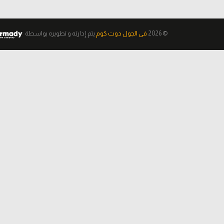
© 2026
فى الجول دوت كوم
يتم إدارته و تطويره
بواسطة