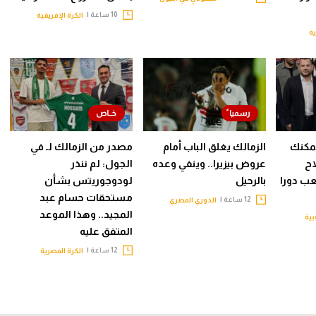
10 ساعة |
الكرة الإفريقية
ية
يمكنك
الزمالك يغلق الباب أمام
مصدر من الزمالك لـ في
اح
عروض بيزيرا.. وينفي وعده
الجول: لم ننذر
لعب دورا
بالرحيل
لودوجوريتس بشأن
مستحقات حسام عبد
12 ساعة |
الدوري المصري
المجيد.. وهذا الموعد
بية
المتفق عليه
12 ساعة |
الكرة المصرية