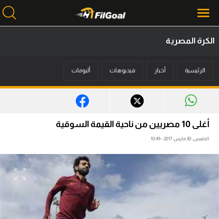
الكرة المصرية
محتوى إخباري
الرئيسية
أخبار
فيديوهات
ألبومات
الرئيسية
أخبار
مباريات
أغلى 10 مصريين من ناحية القيمة السوقية
ميركاتو
الخميس، 30 مارس 2017 - 10:49
فانتازي في الجول
مسابقة التوقعات
فيديوهات
عدسات