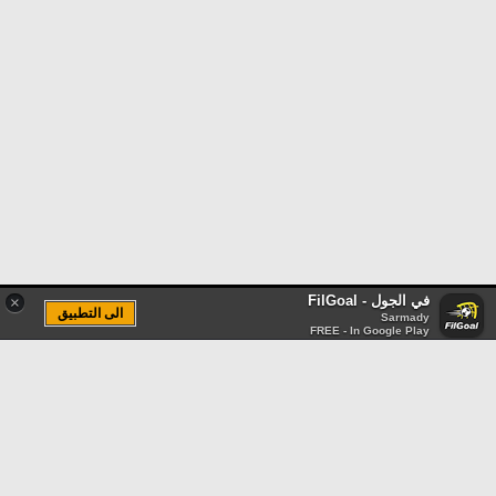
في الجول - FilGoal
×
الى التطبيق
Sarmady
FREE - In Google Play