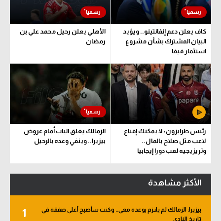
كاف يعلن دعم إنفانتينو.. ويؤيد
الأهلي يعلن رحيل محمد علي بن
البيان المشترك بشأن مشروع
رمضان
استثمار فيفا
رئيس طرابزون: لا يمكنك إقناع
الزمالك يغلق الباب أمام عروض
لاعب مثل صلاح بالمال..
بيزيرا.. وينفي وعده بالرحيل
وتريزيجيه لعب دورا إيجابيا
الأكثر مشاهدة
بيزيرا: الزمالك لم يلتزم بوعده معي.. وكنت سأصبح أغلى صفقة في
1
تاريخ النادي