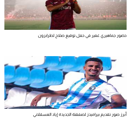
الوطن العربي
في المونديال
رياضة نسائية
حضور جماهيري غفير في حفل توقيع صلاح لطرابزون
آسيا
أمريكا
ركن الألعاب
أقسام خاصة
Gamers
ميركاتو
أبرز صور تقديم بيراميدز لصفقتة الجديدة إياد العسقلاني
تحقيق في الجول
تقرير في الجول