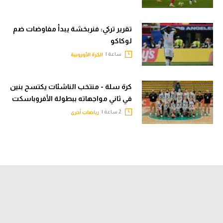
تقرير تركي: فنربخشة يبدأ مفاوضات ضم
لوكاكو
ساعة |
الكرة الأوروبية
كرة سلة - منتخب الناشئات يكتسح بنين
في ثاني مواجهاته ببطولة الأفروباسكت
2 ساعة |
رياضات أخرى