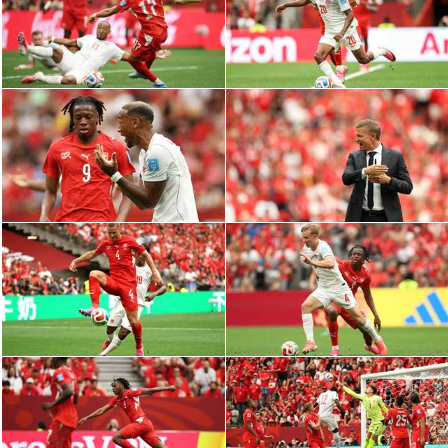
الدوري السعودي للمحترفين
دوري أبطال أوروبا
دوري أبطال إفريقيا
كل البطولات
أقسام
الكرة المصرية
الدوري المصري
الكرة الأوروبية
الكرة الإفريقية
منتخب مصر