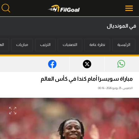
في المونديال
محتوى إخباري
الرئيسية
نظرة عامة
التصفيات
الترتيب
مباريات
اله
الرئيسية
أخبار
مباريات
مباراة سويسرا أمام كندا في كأس العالم
ميركاتو
الخميس، 25 يونيو 2026 - 00:16
فانتازي في الجول
مسابقة التوقعات
فيديوهات
عدسات