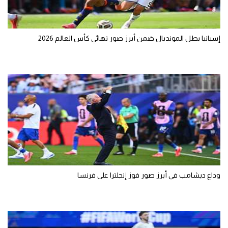
تحليل في الجول
حكايات في الجول
إسبانيا بطل المونديال ضمن أبرز صور نهائي كأس العالم 2026
كويز في الجول
فيديو في الجول
وداع ديشامب في أبرز صور فوز إنجلترا على فرنسا