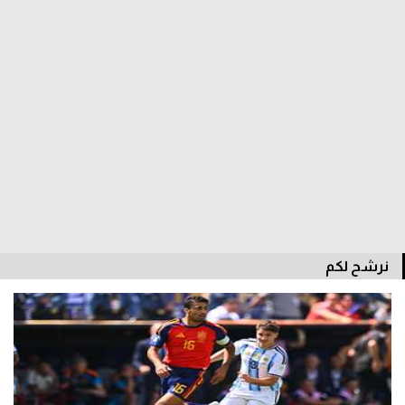
الوطن العربي
في المونديال
رياضة نسائية
آسيا
أمريكا
ركن الألعاب
أقسام خاصة
نرشح لكم
Gamers
ميركاتو
تحقيق في الجول
تقرير في الجول