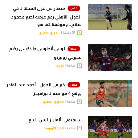
مصدر من غزل المحلة لـ في
الجول: الأهلي رفع عرضه لضم محمود
صلاح.. وموقفنا كما هو
51 دقيقة |
الدوري المصري
لوس أنجلوس جالاكسي يضم
سيرجي روبيرتو
ساعة |
أمريكا
خبر في الجول - أحمد عبد القادر
يوقع 4 مواسم لـ بيراميدز
ساعة |
الدوري المصري
سيميوني: ألفاريز ليس للبيع
ساعة |
الكرة الأوروبية