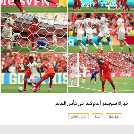
سعودي في الجول
الدوري الإنجليزي
الدوري الإسباني
دوري أبطال أوروبا
القسم الثاني
رياضات أخرى
أمم إفريقيا
كرة السلة الأمريكية
مباراة سويسرا أمام كندا في كأس العالم
كرة سلة
كرة يد
سويسرا
كندا
كأس العالم
كرة طائرة