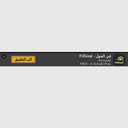
في الجول - FilGoal
×
الى التطبيق
Sarmady
FREE - In Google Play