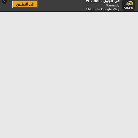
في الجول - FilGoal
×
الى التطبيق
Sarmady
FREE - In Google Play