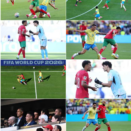
سعودي في الجول
الدوري الإنجليزي
الدوري الإسباني
دوري أبطال أوروبا
القسم الثاني
رياضات أخرى
أمم إفريقيا
كرة السلة الأمريكية
كرة سلة
كرة يد
كرة طائرة