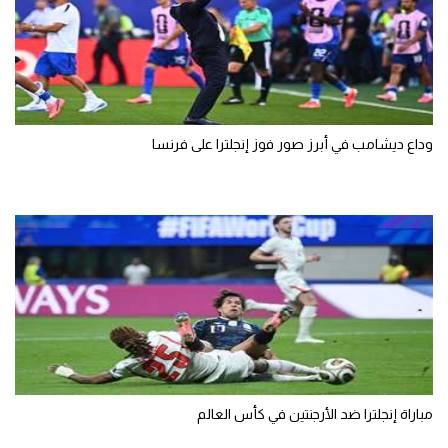
وداع ديشامب في أبرز صور فوز إنجلترا على فرنسا
مباراة إنجلترا ضد الأرجنتين في كأس العالم