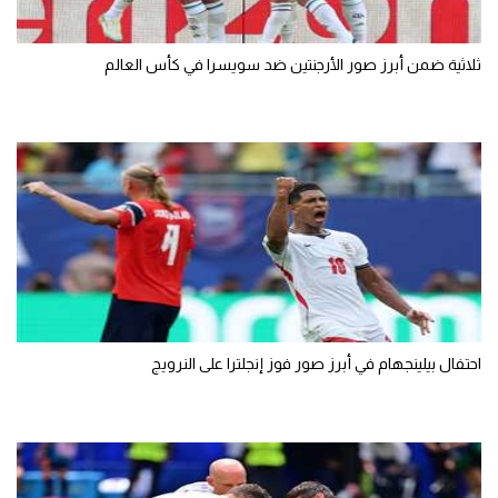
ثلاثية ضمن أبرز صور الأرجنتين ضد سويسرا في كأس العالم
احتفال بيلينجهام في أبرز صور فوز إنجلترا على النرويج