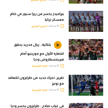
بيراميدز يخسر من ريزا سبور في ختام
معسكر تركيا
11 ساعة |
الدوري المصري
بثنائية.. ريال مدريد يحقق
انتصاره الأول مع مورينيو أمام
فيرينتسفاروش وديا
11 ساعة |
الكرة الأوروبية
تقرير: تحرك جديد من طرابزون للتعاقد
مع نونيز
11 ساعة |
الكرة الأوروبية
في غياب صلاح.. طرابزون يخسر وديا