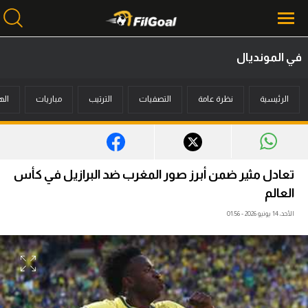
في المونديال
محتوى إخباري
الرئيسية
نظرة عامة
التصفيات
الترتيب
مباريات
اله
الرئيسية
أخبار
مباريات
تعادل مثير ضمن أبرز صور المغرب ضد البرازيل في كأس
ميركاتو
العالم
الأحد، 14 يونيو 2026 - 01:56
فانتازي في الجول
مسابقة التوقعات
فيديوهات
عدسات