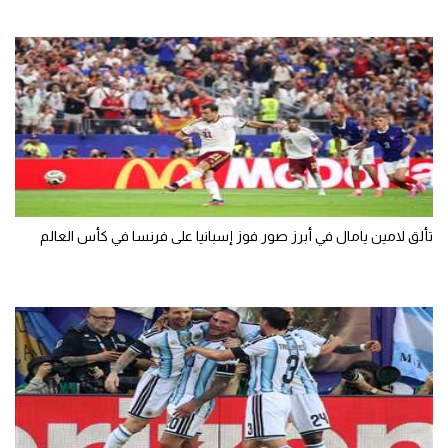
تألق لامين يامال في أبرز صور فوز إسبانيا على فرنسا في كأس العالم