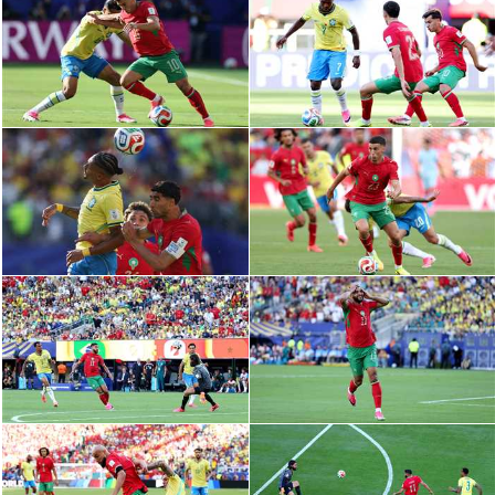
الدوري السعودي للمحترفين
دوري أبطال أوروبا
دوري أبطال إفريقيا
كل البطولات
أقسام
الكرة المصرية
الدوري المصري
الكرة الأوروبية
الكرة الإفريقية
منتخب مصر