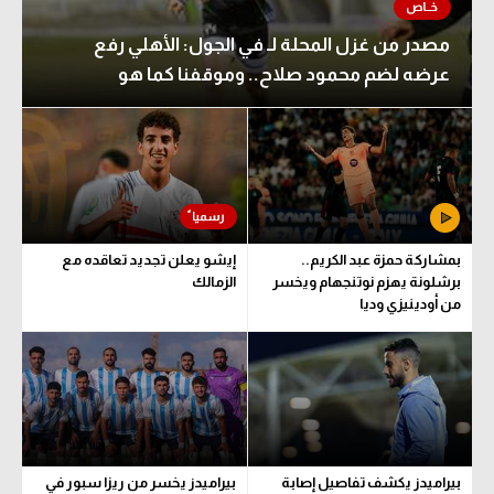
مصدر من غزل المحلة لـ في الجول: الأهلي رفع
عرضه لضم محمود صلاح.. وموقفنا كما هو
بمشاركة حمزة عبد الكريم..
إيشو يعلن تجديد تعاقده مع
برشلونة يهزم نوتنجهام ويخسر
الزمالك
من أودينيزي وديا
بيراميدز يكشف تفاصيل إصابة
بيراميدز يخسر من ريزا سبور في