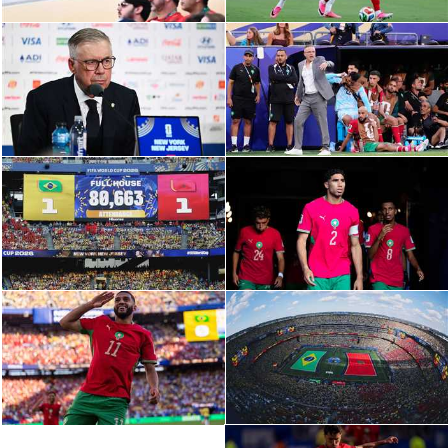
الوطن العربي
في المونديال
رياضة نسائية
آسيا
أمريكا
ركن الألعاب
أقسام خاصة
Gamers
ميركاتو
تحقيق في الجول
تقرير في الجول