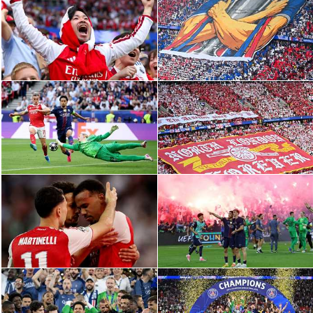
الدوري السعودي للمحترفين
دوري أبطال أوروبا
دوري أبطال إفريقيا
كل البطولات
أقسام
الكرة المصرية
الدوري المصري
الكرة الأوروبية
الكرة الإفريقية
منتخب مصر