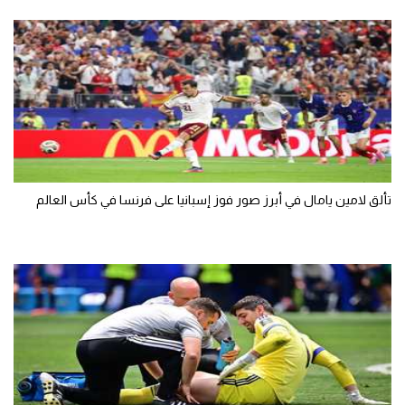
تألق لامين يامال في أبرز صور فوز إسبانيا على فرنسا في كأس العالم