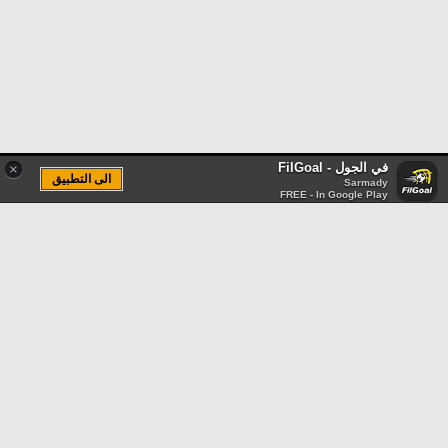
في الجول - FilGoal
×
الى التطبيق
Sarmady
FREE - In Google Play