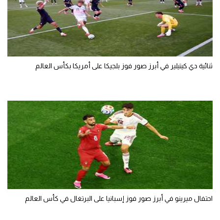
ثنائية دي كيتيلير في أبرز صور فوز بلجيكا على أمريكا بكأس العالم
احتفال ميرينو في أبرز صور فوز إسبانيا على البرتغال في كأس العالم