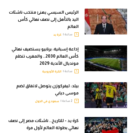
الرئيس السيسي يهنئ منتخب ناشئات
اليد بالتأهل إلى نصف نهائي كأس
العالم
ساعة |
كرة يد
إذاعة إسبانية: برنابيو يستضيف نهائي
كأس العالم 2030.. والمغرب تنظم
مونديال الأندية 2029
ساعة |
الكرة الأوروبية
بيلد: ليفركوزن يتوصل لاتفاق لضم
موسى ديابي
2 ساعة |
سعودي في الجول
كرة يد - للتاريخ.. ناشئات مصر إلى نصف
نهائي بطولة العالم لأول مرة