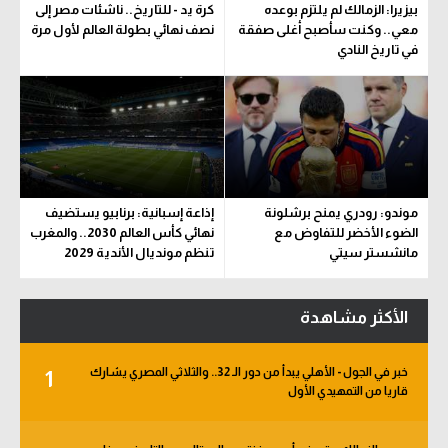
بيزيرا: الزمالك لم يلتزم بوعده
كرة يد - للتاريخ.. ناشئات مصر إلى
معي.. وكنت سأصبح أغلى صفقة
نصف نهائي بطولة العالم لأول مرة
في تاريخ النادي
موندو: رودري يمنح برشلونة
إذاعة إسبانية: برنابيو يستضيف
الضوء الأخضر للتفاوض مع
نهائي كأس العالم 2030.. والمغرب
مانشستر سيتي
تنظم مونديال الأندية 2029
الأكثر مشاهدة
خبر في الجول - الأهلي يبدأ من دور الـ 32.. والثلاثي المصري يشارك
1
قاريا من التمهيدي الأول