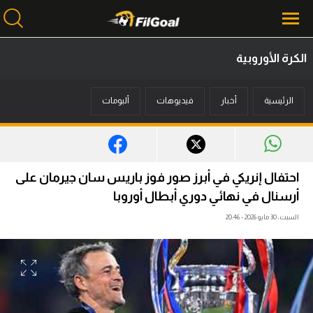
الكرة الأوروبية
محتوى إخباري
الرئيسية
أخبار
فيديوهات
ألبومات
الرئيسية
أخبار
مباريات
احتفال إنريكي في أبرز صور فوز باريس سان جيرمان على
ميركاتو
أرسنال في نهائي دوري أبطال أوروبا
السبت، 30 مايو 2026 - 20:46
فانتازي في الجول
مسابقة التوقعات
فيديوهات
عدسات