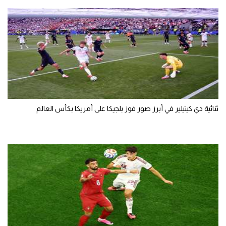
ثنائية دي كيتيلير في أبرز صور فوز بلجيكا على أمريكا بكأس العالم