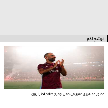
الوطن العربي
في المونديال
رياضة نسائية
آسيا
نرشح لكم
أمريكا
ركن الألعاب
أقسام خاصة
Gamers
ميركاتو
حضور جماهيري غفير في حفل توقيع صلاح لطرابزون
تحقيق في الجول
تقرير في الجول