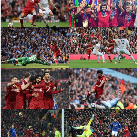
الدوري السعودي للمحترفين
دوري أبطال أوروبا
دوري أبطال إفريقيا
كل البطولات
أقسام
الكرة المصرية
الدوري المصري
الكرة الأوروبية
الكرة الإفريقية
منتخب مصر