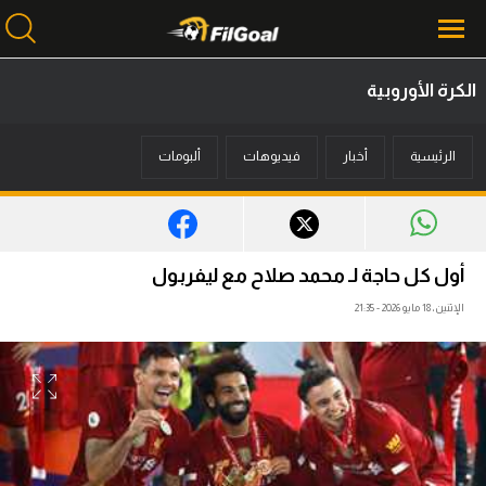
الكرة الأوروبية
محتوى إخباري
الرئيسية
أخبار
فيديوهات
ألبومات
الرئيسية
أخبار
مباريات
أول كل حاجة لـ محمد صلاح مع ليفربول
ميركاتو
الإثنين، 18 مايو 2026 - 21:35
فانتازي في الجول
مسابقة التوقعات
فيديوهات
عدسات