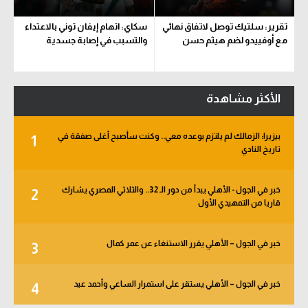
تقرير: سلتيك توصل لاتفاق نهائي
سكاي: اتهام إيفان توني بالاعتداء
مع أوفييدو لضم هيثم حسن
والتسبب في إصابة جسدية
الأكثر مشاهدة
بيزيرا: الزمالك لم يلتزم بوعده معي.. وكنت سأصبح أغلى صفقة في
1
تاريخ النادي
خبر في الجول - الأهلي يبدأ من دور الـ 32.. والثلاثي المصري يشارك
2
قاريا من التمهيدي الأول
خبر في الجول – الأهلي يقرر الاستنغاء عن عمر كمال
3
خبر في الجول – الأهلي يستقر على استمرار الساعي وأحمد عيد
4