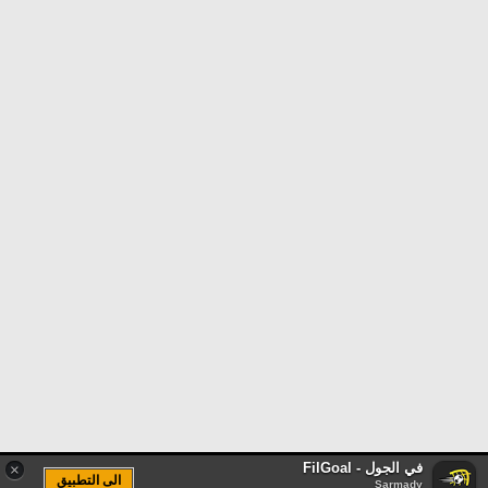
في الجول - FilGoal
×
الى التطبيق
Sarmady