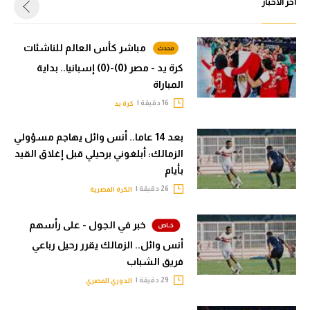
أخر الأخبار
مباشر كأس العالم للناشئات
كرة يد - مصر (0)-(0) إسبانيا.. بداية
المباراة
16 دقيقة |
كرة يد
بعد 14 عاما.. أنس وائل يهاجم مسؤولي
الزمالك: أبلغوني برحيلي قبل إغلاق القيد
بأيام
26 دقيقة |
الكرة المصرية
خبر في الجول - على رأسهم
أنس وائل.. الزمالك يقرر رحيل رباعي
فريق الشباب
29 دقيقة |
الدوري المصري