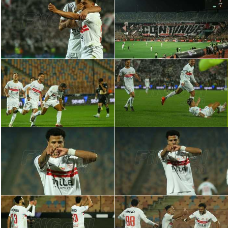
الدوري السعودي للمحترفين
دوري أبطال أوروبا
دوري أبطال إفريقيا
كل البطولات
أقسام
الكرة المصرية
الدوري المصري
الكرة الأوروبية
الكرة الإفريقية
منتخب مصر