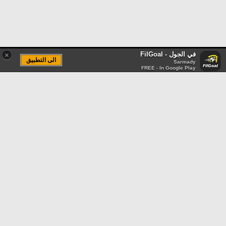
في الجول - FilGoal
×
الى التطبيق
Sarmady
FREE - In Google Play