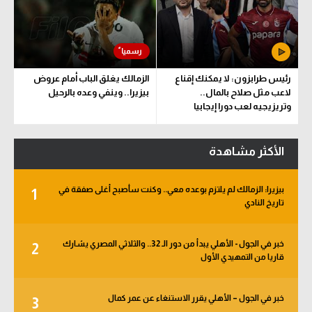
رئيس طرابزون: لا يمكنك إقناع
الزمالك يغلق الباب أمام عروض
لاعب مثل صلاح بالمال..
بيزيرا.. وينفي وعده بالرحيل
وتريزيجيه لعب دورا إيجابيا
الأكثر مشاهدة
بيزيرا: الزمالك لم يلتزم بوعده معي.. وكنت سأصبح أغلى صفقة في
1
تاريخ النادي
خبر في الجول - الأهلي يبدأ من دور الـ 32.. والثلاثي المصري يشارك
2
قاريا من التمهيدي الأول
خبر في الجول – الأهلي يقرر الاستنغاء عن عمر كمال
3