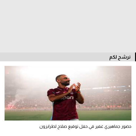
الوطن العربي
في المونديال
رياضة نسائية
آسيا
أمريكا
نرشح لكم
ركن الألعاب
أقسام خاصة
Gamers
ميركاتو
تحقيق في الجول
حضور جماهيري غفير في حفل توقيع صلاح لطرابزون
تقرير في الجول