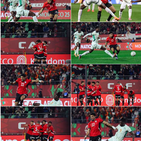
سعودي في الجول
الدوري الإنجليزي
الدوري الإسباني
دوري أبطال أوروبا
القسم الثاني
رياضات أخرى
أمم إفريقيا
كرة السلة الأمريكية
كرة سلة
كرة يد
كرة طائرة