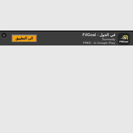
في الجول - FilGoal
×
الى التطبيق
Sarmady
FREE - In Google Play