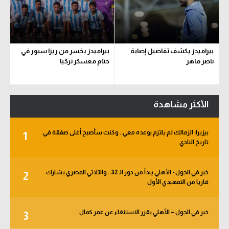
بيراميدز يكشف تفاصيل إصابة
بيراميدز يخسر من ريزا سبور في
ناصر ماهر
ختام معسكر تركيا
الأكثر مشاهدة
بيزيرا: الزمالك لم يلتزم بوعده معي.. وكنت سأصبح أغلى صفقة في
1
تاريخ النادي
خبر في الجول - الأهلي يبدأ من دور الـ 32.. والثلاثي المصري يشارك
2
قاريا من التمهيدي الأول
خبر في الجول – الأهلي يقرر الاستنغاء عن عمر كمال
3