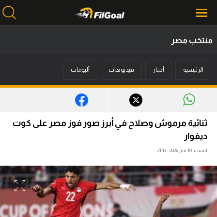
منتخب مصر
محتوى إخباري
الرئيسية
أخبار
فيديوهات
ألبومات
الرئيسية
أخبار
مباريات
ثنائية مرموش وصلاح في أبرز صور فوز مصر على كوت
ميركاتو
ديفوار
السبت، 10 يناير 2026 - 21:13
فانتازي في الجول
مسابقة التوقعات
فيديوهات
عدسات