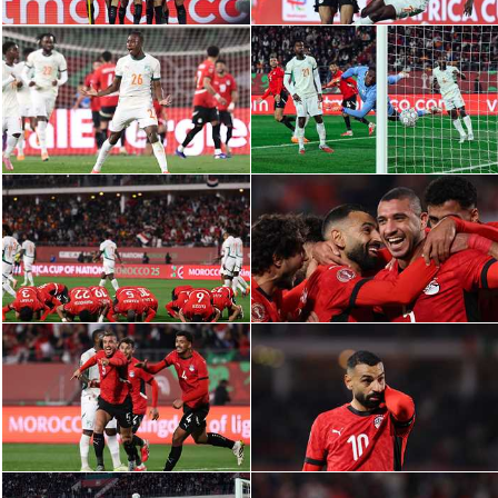
الوطن العربي
في المونديال
رياضة نسائية
آسيا
أمريكا
ركن الألعاب
أقسام خاصة
Gamers
ميركاتو
تحقيق في الجول
تقرير في الجول