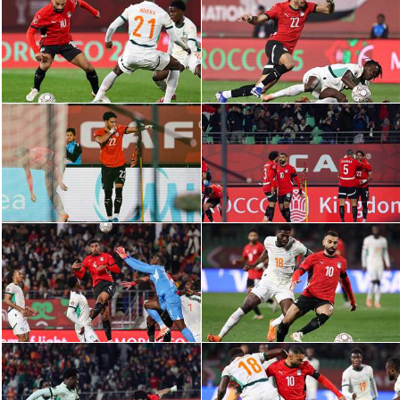
الدوري السعودي للمحترفين
دوري أبطال أوروبا
دوري أبطال إفريقيا
كل البطولات
أقسام
الكرة المصرية
الدوري المصري
الكرة الأوروبية
الكرة الإفريقية
منتخب مصر