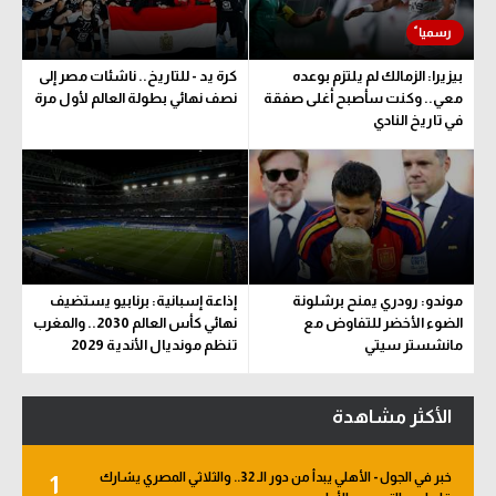
بيزيرا: الزمالك لم يلتزم بوعده
كرة يد - للتاريخ.. ناشئات مصر إلى
معي.. وكنت سأصبح أغلى صفقة
نصف نهائي بطولة العالم لأول مرة
في تاريخ النادي
موندو: رودري يمنح برشلونة
إذاعة إسبانية: برنابيو يستضيف
الضوء الأخضر للتفاوض مع
نهائي كأس العالم 2030.. والمغرب
مانشستر سيتي
تنظم مونديال الأندية 2029
الأكثر مشاهدة
خبر في الجول - الأهلي يبدأ من دور الـ 32.. والثلاثي المصري يشارك
1