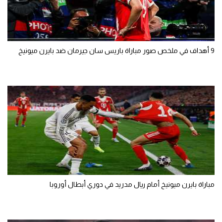
9 أهداف في ملخص صور مباراة باريس سان جيرمان ضد بايرن ميونيخ
مباراة بايرن ميونيخ أمام ريال مدريد في دوري أبطال أوروبا