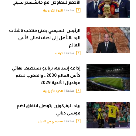
الأخضر للتفاوض مع مانشستر سيتي
ساعة |
الكرة الأوروبية
الرئيس السيسي يهنئ منتخب ناشئات
اليد بالتأهل إلى نصف نهائي كأس
العالم
ساعة |
كرة يد
إذاعة إسبانية: برنابيو يستضيف نهائي
كأس العالم 2030.. والمغرب تنظم
مونديال الأندية 2029
ساعة |
الكرة الأوروبية
بيلد: ليفركوزن يتوصل لاتفاق لضم
موسى ديابي
ساعة |
سعودي في الجول