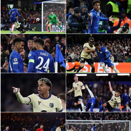
الدوري السعودي للمحترفين
دوري أبطال أوروبا
دوري أبطال إفريقيا
كل البطولات
أقسام
الكرة المصرية
الدوري المصري
الكرة الأوروبية
الكرة الإفريقية
منتخب مصر