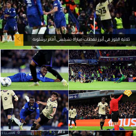
آراء حرة
ركن الألعاب
ثلاثية البلوز في أبرز لقطات مباراة تشيلسي أمام برشلونة
بطولات
أمريكا 2026
الدوري المصري
الدوري الإنجليزي الممتاز
الدوري الإسباني
الدوري الإيطالي
الدوري الألماني
الدوري الفرنسي