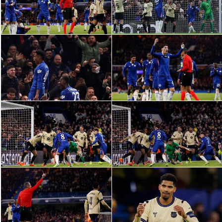
سعودي في الجول
الدوري الإنجليزي
الدوري الإسباني
دوري أبطال أوروبا
القسم الثاني
رياضات أخرى
أمم إفريقيا
كرة السلة الأمريكية
كرة سلة
كرة يد
كرة طائرة