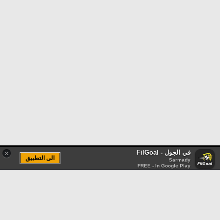
في الجول - FilGoal
×
الى التطبيق
Sarmady
FREE - In Google Play