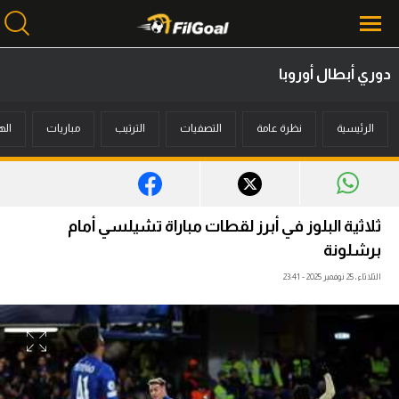
دوري أبطال أوروبا
محتوى إخباري
الرئيسية
نظرة عامة
التصفيات
الترتيب
مباريات
اله
الرئيسية
أخبار
مباريات
ثلاثية البلوز في أبرز لقطات مباراة تشيلسي أمام
ميركاتو
برشلونة
الثلاثاء، 25 نوفمبر 2025 - 23:41
فانتازي في الجول
مسابقة التوقعات
فيديوهات
عدسات