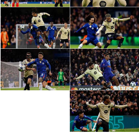
الوطن العربي
في المونديال
رياضة نسائية
آسيا
أمريكا
ركن الألعاب
أقسام خاصة
Gamers
ميركاتو
تحقيق في الجول
تقرير في الجول