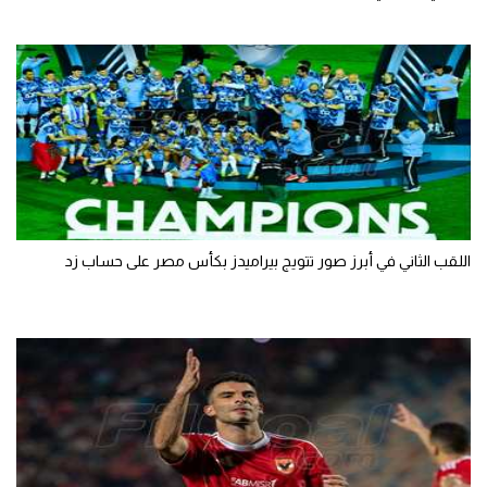
اللقب الثاني في أبرز صور تتويج بيراميدز بكأس مصر على حساب زد