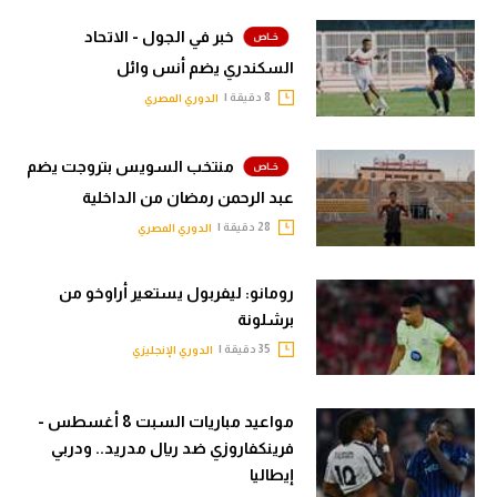
خبر في الجول - الاتحاد
السكندري يضم أنس وائل
8 دقيقة |
الدوري المصري
منتخب السويس بتروجت يضم
عبد الرحمن رمضان من الداخلية
28 دقيقة |
الدوري المصري
رومانو: ليفربول يستعير أراوخو من
برشلونة
35 دقيقة |
الدوري الإنجليزي
مواعيد مباريات السبت 8 أغسطس -
فرينكفاروزي ضد ريال مدريد.. ودربي
إيطاليا