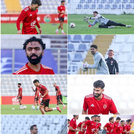
الدوري السعودي للمحترفين
دوري أبطال أوروبا
دوري أبطال إفريقيا
كل البطولات
أقسام
الكرة المصرية
الدوري المصري
الكرة الأوروبية
الكرة الإفريقية
منتخب مصر