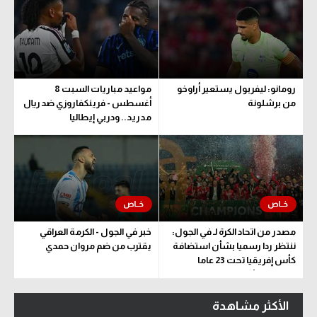
رومانو: ليفربول يستعير أراوخو
مواعيد مباريات السبت 8
من برشلونة
أغسطس - فرينكفاروزي ضد ريال
مدريد.. ودربي إيطاليا
مصدر من اتحاد الكرة لـ في الجول:
خبر في الجول - الكرمة العراقي
ننتظر ردا رسميا بشأن استضافة
يقترب من ضم مروان حمدي
كأس إفريقيا تحت 23 عاما
المؤهلة للأولمبياد
الأكثر مشاهدة