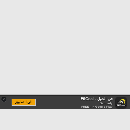
في الجول - FilGoal
×
الى التطبيق
Sarmady
FREE - In Google Play