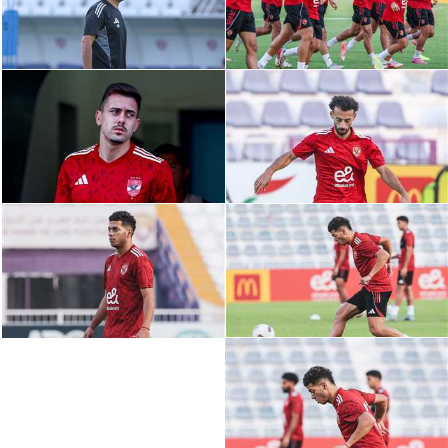
سعودي في الجول
الدوري الإنجليزي
الدوري الإسباني
دوري أبطال أوروبا
القسم الثاني
رياضات أخرى
أمم إفريقيا
كرة السلة الأمريكية
كرة سلة
كرة يد
كرة طائرة