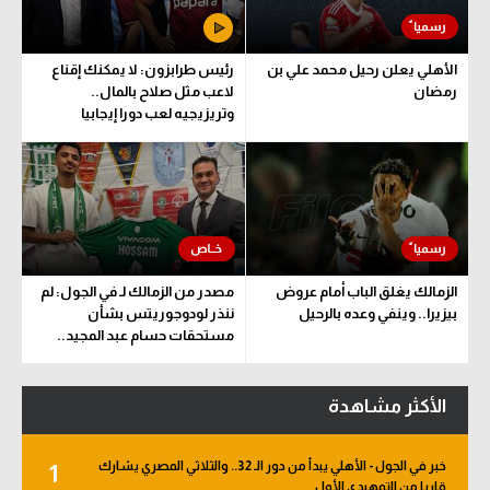
الأهلي يعلن رحيل محمد علي بن
رئيس طرابزون: لا يمكنك إقناع
رمضان
لاعب مثل صلاح بالمال..
وتريزيجيه لعب دورا إيجابيا
الزمالك يغلق الباب أمام عروض
مصدر من الزمالك لـ في الجول: لم
بيزيرا.. وينفي وعده بالرحيل
ننذر لودوجوريتس بشأن
مستحقات حسام عبد المجيد..
وهذا الموعد المتفق عليه
الأكثر مشاهدة
خبر في الجول - الأهلي يبدأ من دور الـ 32.. والثلاثي المصري يشارك
1
قاريا من التمهيدي الأول