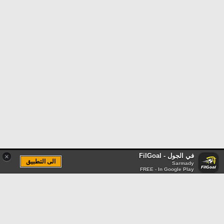
في الجول - FilGoal
×
الى التطبيق
Sarmady
FREE - In Google Play