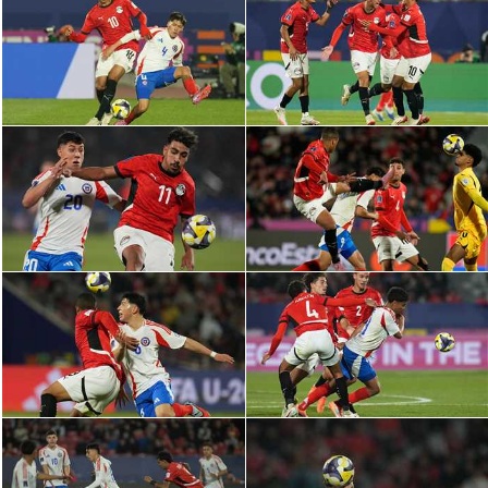
الدوري السعودي للمحترفين
دوري أبطال أوروبا
دوري أبطال إفريقيا
كل البطولات
أقسام
الكرة المصرية
الدوري المصري
الكرة الأوروبية
الكرة الإفريقية
منتخب مصر