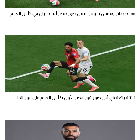
هدف صابر وتصدى شوبير ضمن صور مصر أمام إيران في كأس العالم
ثلاثية رائعة في أبرز صور فوز مصر الأول بكأس العالم على نيوزيلندا