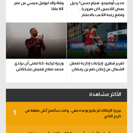
مدرب أوفييدو: هيثم حسن؟ رحيل
وفاة والد ليونيل ميسي عن عمر
بعض اللاعبين كان ضروريا..
68 عامًا
ونضع رغبة اللاعب بالاعتبار
تقرير قطري: إجراءات إدارية تفصل
وزيرة تركية: كنا نتمنى أن يرتدي
الشمال عن إعلان ضم بن رمضان
محمد صلاح قميص بشكتاش
الأكثر مشاهدة
بيزيرا: الزمالك لم يلتزم بوعده معي.. وكنت سأصبح أغلى صفقة في
1
تاريخ النادي