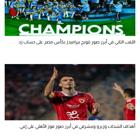
اللقب الثاني في أبرز صور تتويج بيراميدز بكأس مصر على حساب زد
أهداف الشحات وزيزو وبنشرقي في أبرز صور فوز الأهلي على إنبي