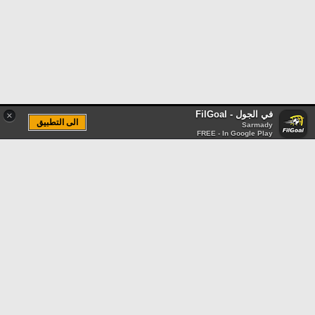
في الجول - FilGoal
×
الى التطبيق
Sarmady
FREE - In Google Play