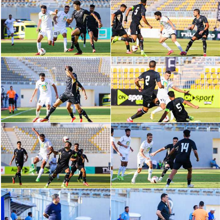
الدوري السعودي للمحترفين
دوري أبطال أوروبا
دوري أبطال إفريقيا
كل البطولات
أقسام
الكرة المصرية
الدوري المصري
الكرة الأوروبية
الكرة الإفريقية
منتخب مصر