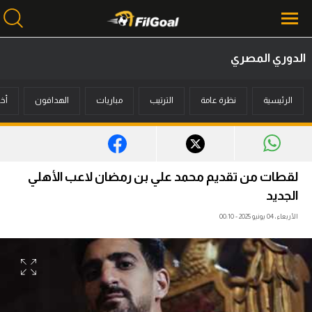
الدوري المصري
محتوى إخباري
الرئيسية
نظرة عامة
الترتيب
مباريات
الهدافون
أخب
الرئيسية
أخبار
مباريات
لقطات من تقديم محمد علي بن رمضان لاعب الأهلي
ميركاتو
الجديد
الأربعاء، 04 يونيو 2025 - 00:10
فانتازي في الجول
مسابقة التوقعات
فيديوهات
عدسات