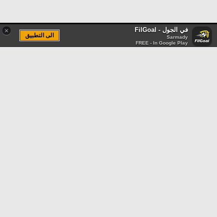
في الجول - FilGoal
×
الى التطبيق
Sarmady
FREE - In Google Play