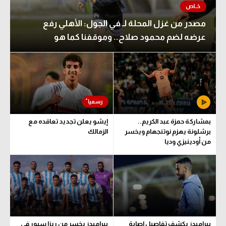
مصدر من غزل المحلة لـ في الجول: الأهلي رفع
عرضه لضم محمود صلاح.. وموقفنا كما هو
بمشاركة حمزة عبد الكريم..
إيشو يعلن تجديد تعاقده مع
برشلونة يهزم نوتنجهام ويخسر
الزمالك
من أودينيزي وديا
بيراميدز يكشف تفاصيل إصابة
بيراميدز يخسر من ريزا سبور في