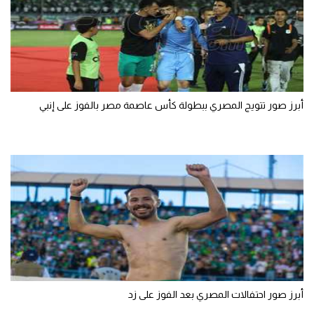
الوطن العربي
في المونديال
رياضة نسائية
آسيا
أبرز صور تتويج المصري ببطولة كأس عاصمة مصر بالفوز على إنبي
أمريكا
ركن الألعاب
أقسام خاصة
Gamers
ميركاتو
تحقيق في الجول
أبرز صور احتفالات المصري بعد الفوز على زد
تقرير في الجول