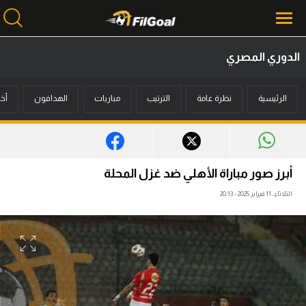
الدوري المصري
محتوى إخباري
الرئيسية
نظرة عامة
الترتيب
مباريات
الهدافون
أخب
الرئيسية
أخبار
مباريات
أبرز صور مباراة الأهلي ضد غزل المحلة
ميركاتو
الثلاثاء، 11 فبراير 2025 - 20:13
فانتازي في الجول
مسابقة التوقعات
فيديوهات
عدسات