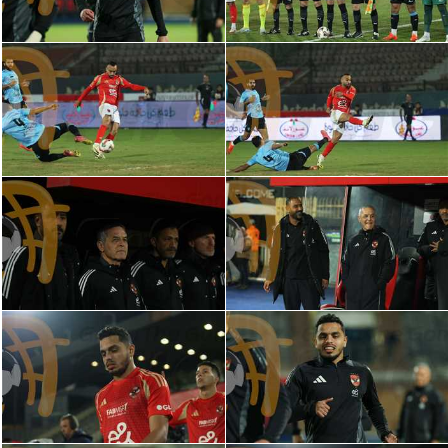
سعودي في الجول
الدوري الإنجليزي
الدوري الإسباني
دوري أبطال أوروبا
القسم الثاني
رياضات أخرى
أمم إفريقيا
كرة السلة الأمريكية
كرة سلة
كرة يد
كرة طائرة