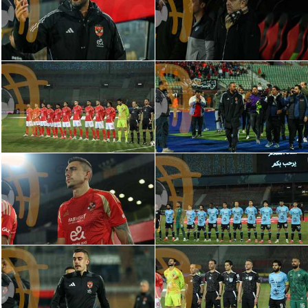
الدوري السعودي للمحترفين
دوري أبطال أوروبا
دوري أبطال إفريقيا
كل البطولات
أقسام
الكرة المصرية
الدوري المصري
الكرة الأوروبية
الكرة الإفريقية
منتخب مصر