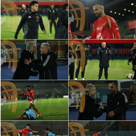
الوطن العربي
في المونديال
رياضة نسائية
آسيا
أمريكا
ركن الألعاب
أقسام خاصة
Gamers
ميركاتو
تحقيق في الجول
تقرير في الجول