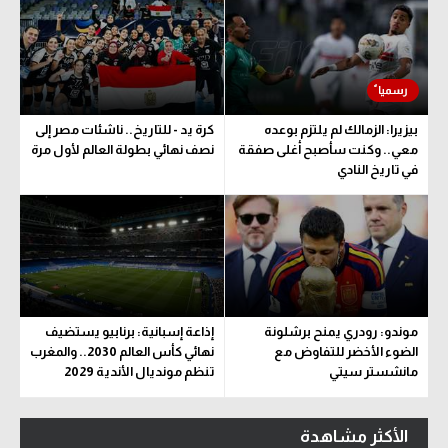
بيزيرا: الزمالك لم يلتزم بوعده
كرة يد - للتاريخ.. ناشئات مصر إلى
معي.. وكنت سأصبح أغلى صفقة
نصف نهائي بطولة العالم لأول مرة
في تاريخ النادي
موندو: رودري يمنح برشلونة
إذاعة إسبانية: برنابيو يستضيف
الضوء الأخضر للتفاوض مع
نهائي كأس العالم 2030.. والمغرب
مانشستر سيتي
تنظم مونديال الأندية 2029
الأكثر مشاهدة