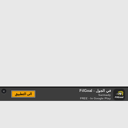
في الجول - FilGoal
×
الى التطبيق
Sarmady
FREE - In Google Play