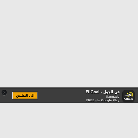
في الجول - FilGoal
×
الى التطبيق
Sarmady
FREE - In Google Play