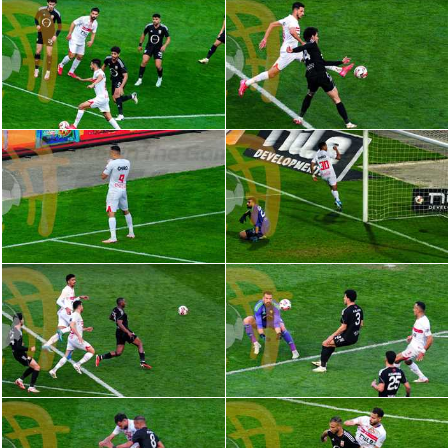
الوطن العربي
في المونديال
رياضة نسائية
آسيا
أمريكا
ركن الألعاب
أقسام خاصة
Gamers
ميركاتو
تحقيق في الجول
تقرير في الجول