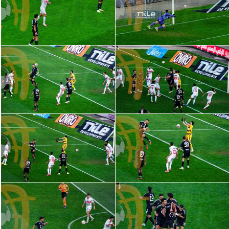
الدوري السعودي للمحترفين
دوري أبطال أوروبا
دوري أبطال إفريقيا
كل البطولات
أقسام
الكرة المصرية
الدوري المصري
الكرة الأوروبية
الكرة الإفريقية
منتخب مصر