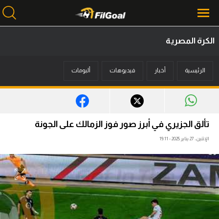
الكرة المصرية
محتوى إخباري
الرئيسية
أخبار
فيديوهات
ألبومات
الرئيسية
أخبار
مباريات
تألق الجزيري في أبرز صور فوز الزمالك على الجونة
ميركاتو
الإثنين، 27 يناير 2025 - 19:11
فانتازي في الجول
مسابقة التوقعات
فيديوهات
عدسات