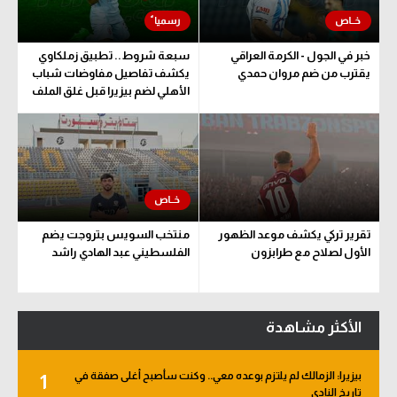
خبر في الجول - الكرمة العراقي
سبعة شروط.. تطبيق زملكاوي
يقترب من ضم مروان حمدي
يكشف تفاصيل مفاوضات شباب
الأهلي لضم بيزيرا قبل غلق الملف
تقرير تركي يكشف موعد الظهور
منتخب السويس بتروجت يضم
الأول لصلاح مع طرابزون
الفلسطيني عبد الهادي راشد
الأكثر مشاهدة
بيزيرا: الزمالك لم يلتزم بوعده معي.. وكنت سأصبح أغلى صفقة في
1
تاريخ النادي