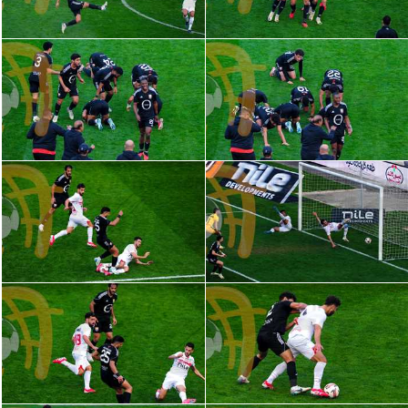
سعودي في الجول
الدوري الإنجليزي
الدوري الإسباني
دوري أبطال أوروبا
القسم الثاني
رياضات أخرى
أمم إفريقيا
كرة السلة الأمريكية
كرة سلة
كرة يد
كرة طائرة